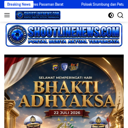
Langsung
apolres Pasaman Barat
Breaking News
Polsek Srumbung dan Petugas Gabungan Gera
ke
konten