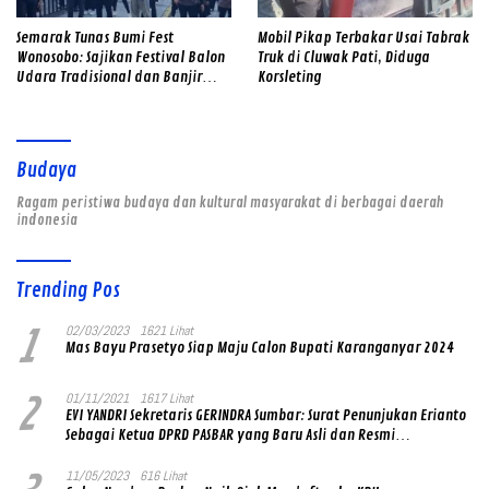
Semarak Tunas Bumi Fest
Mobil Pikap Terbakar Usai Tabrak
Wonosobo: Sajikan Festival Balon
Truk di Cluwak Pati, Diduga
Udara Tradisional dan Banjir
Korsleting
Doorprize
Budaya
Ragam peristiwa budaya dan kultural masyarakat di berbagai daerah
indonesia
Trending Pos
1
02/03/2023
1621 Lihat
Mas Bayu Prasetyo Siap Maju Calon Bupati Karanganyar 2024
2
01/11/2021
1617 Lihat
EVI YANDRI Sekretaris GERINDRA Sumbar: Surat Penunjukan Erianto
Sebagai Ketua DPRD PASBAR yang Baru Asli dan Resmi
Ditandatangani Ketum Prabowo Subianto
11/05/2023
616 Lihat