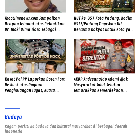
Shootlinenews.com Sampaikan
HUT ke-357 Kota Padang, Kodim
Ucapan Selamat atas Pelantikan
0312/Padang Tegaskan TNI
Dr. Inoki Ulma Tiara sebagai
Bersama Rakyat untuk Kota yang
Direktur Utama PDAM Tirta Alami
Makin Maju
Kasat Pol PP Laporkan Dosen Fort
AKBP Andreanaldo Ademi Ajak
De Kock atas Dugaan
Masyarakat Solok Selatan
Penghalangan Tugas, Kuasa
Semarakkan Kemerdekaan
Hukum Korban: “Jangan Sampai
dengan Kibarkan Merah Putih
Ada Dugaan Rekayasa Kasus yang
Menghambat Penegakan
Keadilan”
Budaya
Ragam peristiwa budaya dan kultural masyarakat di berbagai daerah
indonesia