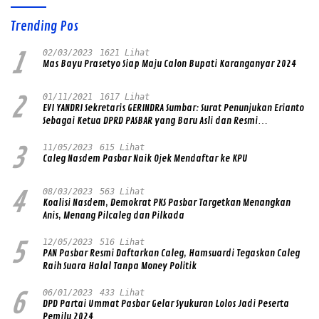
Trending Pos
1
02/03/2023
1621 Lihat
Mas Bayu Prasetyo Siap Maju Calon Bupati Karanganyar 2024
2
01/11/2021
1617 Lihat
EVI YANDRI Sekretaris GERINDRA Sumbar: Surat Penunjukan Erianto
Sebagai Ketua DPRD PASBAR yang Baru Asli dan Resmi
Ditandatangani Ketum Prabowo Subianto
3
11/05/2023
615 Lihat
Caleg Nasdem Pasbar Naik Ojek Mendaftar ke KPU
4
08/03/2023
563 Lihat
Koalisi Nasdem, Demokrat PKS Pasbar Targetkan Menangkan
Anis, Menang Pilcaleg dan Pilkada
5
12/05/2023
516 Lihat
PAN Pasbar Resmi Daftarkan Caleg, Hamsuardi Tegaskan Caleg
Raih Suara Halal Tanpa Money Politik
6
06/01/2023
433 Lihat
DPD Partai Ummat Pasbar Gelar Syukuran Lolos Jadi Peserta
Pemilu 2024