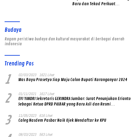
Baru dan Tekad Perkuat
Pelayanan kepada Masyarakat
Budaya
Ragam peristiwa budaya dan kultural masyarakat di berbagai daerah
indonesia
Trending Pos
1
02/03/2023
1621 Lihat
Mas Bayu Prasetyo Siap Maju Calon Bupati Karanganyar 2024
2
01/11/2021
1617 Lihat
EVI YANDRI Sekretaris GERINDRA Sumbar: Surat Penunjukan Erianto
Sebagai Ketua DPRD PASBAR yang Baru Asli dan Resmi
Ditandatangani Ketum Prabowo Subianto
3
11/05/2023
616 Lihat
Caleg Nasdem Pasbar Naik Ojek Mendaftar ke KPU
08/03/2023
563 Lihat