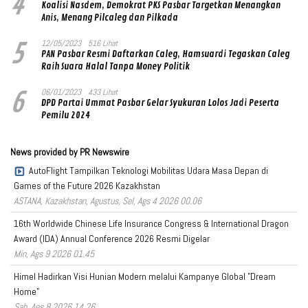
4
Koalisi Nasdem, Demokrat PKS Pasbar Targetkan Menangkan
Anis, Menang Pilcaleg dan Pilkada
5
12/05/2023
516 Lihat
PAN Pasbar Resmi Daftarkan Caleg, Hamsuardi Tegaskan Caleg
Raih Suara Halal Tanpa Money Politik
6
06/01/2023
433 Lihat
DPD Partai Ummat Pasbar Gelar Syukuran Lolos Jadi Peserta
Pemilu 2024
News provided by PR Newswire
AutoFlight Tampilkan Teknologi Mobilitas Udara Masa Depan di
Games of the Future 2026 Kazakhstan
ASTANA, Kazakhstan, Agustus, Sel, Ags 4 2026 00.06
16th Worldwide Chinese Life Insurance Congress & International Dragon
Award (IDA) Annual Conference 2026 Resmi Digelar
Min, Ags 9 2026 01.45
Himel Hadirkan Visi Hunian Modern melalui Kampanye Global "Dream
Home"
Sab, Ags 8 2026 14.26