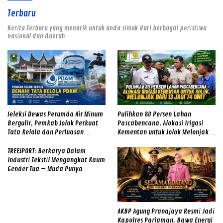
Terbaru
Berita Terbaru yang menarik untuk anda simak dari berbagai peristiwa
nasional dan daerah
Seleksi Dewas Perumda Air Minum
Pulihkan 80 Persen Lahan
Bergulir, Pemkab Solok Perkuat
Pascabencana, Alokasi Irigasi
Tata Kelola dan Perluasan
Kementan untuk Solok Melonjak
Layanan
dari 13 Jadi 74 Unit
TREESPORT: Berkarya Dalam
Industri Tekstil Mengangkat Kaum
Gender Tua – Muda Punya
Semangat
AKBP Agung Pranajaya Resmi Jadi
Kapolres Pariaman, Bawa Energi