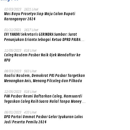
02/03/2023
1621 Lihat
Mas Bayu Prasetyo Siap Maju Calon Bupati
Karanganyar 2024
01/11/2021
1617 Lihat
EVI YANDRI Sekretaris GERINDRA Sumbar: Surat
Penunjukan Erianto Sebagai Ketua DPRD PASBAR
yang Baru Asli dan Resmi Ditandatangani Ketum
Prabowo Subianto
11/05/2023
616 Lihat
Caleg Nasdem Pasbar Naik Ojek Mendaftar ke
KPU
08/03/2023
563 Lihat
Koalisi Nasdem, Demokrat PKS Pasbar Targetkan
Menangkan Anis, Menang Pilcaleg dan Pilkada
12/05/2023
516 Lihat
PAN Pasbar Resmi Daftarkan Caleg, Hamsuardi
Tegaskan Caleg Raih Suara Halal Tanpa Money
Politik
06/01/2023
433 Lihat
DPD Partai Ummat Pasbar Gelar Syukuran Lolos
Jadi Peserta Pemilu 2024