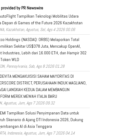
 provided by PR Newswire
AutoFlight Tampilkan Teknologi Mobilitas Udara
 Depan di Games of the Future 2026 Kazakhstan
NA, Kazakhstan, Agustus, Sel, Ags 4 2026 00.06
tco Holdings (NASDAQ: ORBS) Melaporkan Total
milikan Sekitar US$378 Juta, Mencakup OpenAI,
t Industries, Lebih dari 16.000 ETH, dan Hampir 302
 Token WLD
ON, Pennsylvania, Sab, Ags 8 2026 01.28
DEVITA MENGAKUISISI SAHAM MAYORITAS DI
ERSCORE DISTRICT, PERUSAHAAN INDUK MAGLIANO,
AGAI LANGKAH KEDUA DALAM MEMBANGUN
TFORM MEREK MEWAH ITALIA BARU
N, Agustus, Jum, Ags 7 2026 09.32
EMI Tampilkan Solusi Penyimpanan Data untuk
ruh Skenario di Ajang DTI Indonesia 2026, Dukung
embangan AI di Asia Tenggara
RTA, Indonesia, Agustus, Jum, Ags 7 2026 04.14