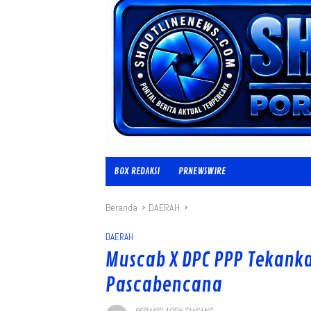
BOX REDAKSI
PRNEWSWIRE
Beranda
DAERAH
DAERAH
Muscab X DPC PPP Tekank
Pascabencana
REDAKSI ACEH TAMIANG