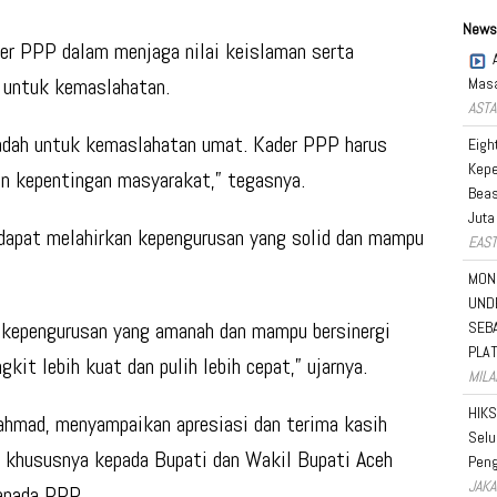
News
der PPP dalam menjaga nilai keislaman serta
h untuk kemaslahatan.
Masa
ASTA
badah untuk kemaslahatan umat. Kader PPP harus
Eigh
Kepe
dan kepentingan masyarakat,” tegasnya.
Beas
Juta
i dapat melahirkan kepengurusan yang solid dan mampu
EAST
MON
UND
 kepengurusan yang amanah dan mampu bersinergi
SEB
PLA
t lebih kuat dan pulih lebih cepat,” ujarnya.
MILA
HIKS
hmad, menyampaikan apresiasi dan terima kasih
Selu
, khususnya kepada Bupati dan Wakil Bupati Aceh
Peng
JAKA
epada PPP.