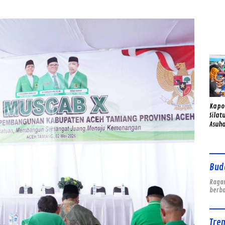
Gend
Sema
Kapo
Silat
Asuha
Anak 
Bud
Ragam
berb
Tre