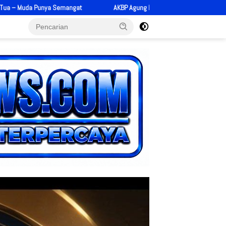
 Agung Pranajaya Resmi Jadi Kapolres Pariaman, Bawa Energi Baru dan Tekad P