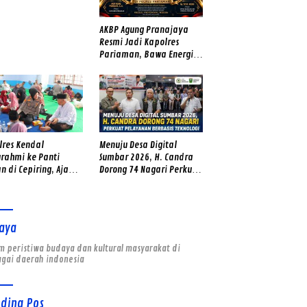
er Tua – Muda Punya
ngat
AKBP Agung Pranajaya
Resmi Jadi Kapolres
Pariaman, Bawa Energi
Baru dan Tekad Perkuat
Pelayanan kepada
Masyarakat
lres Kendal
Menuju Desa Digital
urahmi ke Panti
Sumbar 2026, H. Candra
n di Cepiring, Ajak
Dorong 74 Nagari Perkuat
Yatim Fokus Belajar
Pelayanan Berbasis
Teknologi
aya
 peristiwa budaya dan kultural masyarakat di
agai daerah indonesia
nding Pos