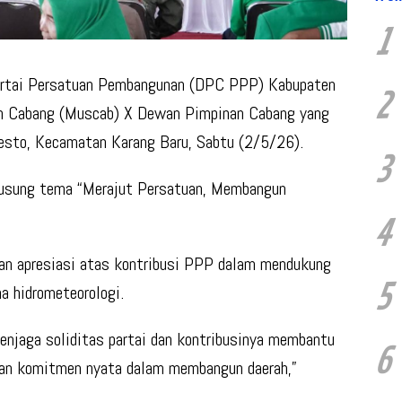
1
tai Persatuan Pembangunan (DPC PPP) Kabupaten
2
 Cabang (Muscab) X Dewan Pimpinan Cabang yang
Resto, Kecamatan Karang Baru, Sabtu (2/5/26).
3
sung tema “Merajut Persatuan, Membangun
4
n apresiasi atas kontribusi PPP dalam mendukung
5
a hidrometeorologi.
njaga soliditas partai dan kontribusinya membantu
6
kan komitmen nyata dalam membangun daerah,”