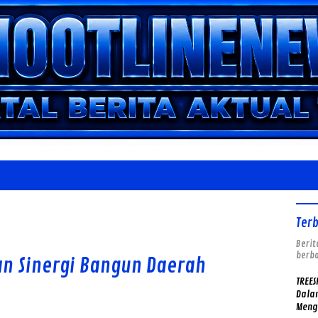
Ter
Berit
berba
an Sinergi Bangun Daerah
TREES
Dalam
Meng