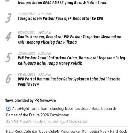
Sebagai Ketua DPRD PASBAR yang Baru Asli dan Resmi
Ditandatangani Ketum Prabowo Subianto
3
11/05/2023
615 Lihat
Caleg Nasdem Pasbar Naik Ojek Mendaftar ke KPU
4
08/03/2023
563 Lihat
Koalisi Nasdem, Demokrat PKS Pasbar Targetkan Menangkan
Anis, Menang Pilcaleg dan Pilkada
5
12/05/2023
516 Lihat
PAN Pasbar Resmi Daftarkan Caleg, Hamsuardi Tegaskan Caleg
Raih Suara Halal Tanpa Money Politik
6
06/01/2023
433 Lihat
DPD Partai Ummat Pasbar Gelar Syukuran Lolos Jadi Peserta
Pemilu 2024
News provided by PR Newswire
AutoFlight Tampilkan Teknologi Mobilitas Udara Masa Depan di
Games of the Future 2026 Kazakhstan
ASTANA, Kazakhstan, Agustus, Sel, Ags 4 2026 00.06
Hard Rock Cafe dan Coca-Cola® Meluncurkan Kompetisi Musik Hard Rock