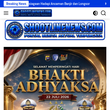
Langsung
t Kesiapsiagaan Hadapi Ancaman Banjir dan Longsor
Breaking News
Kapolres Solok 
ke
konten