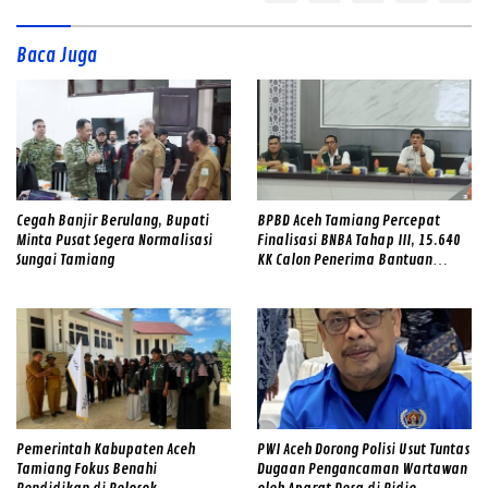
Baca Juga
Cegah Banjir Berulang, Bupati
BPBD Aceh Tamiang Percepat
Minta Pusat Segera Normalisasi
Finalisasi BNBA Tahap III, 15.640
Sungai Tamiang
KK Calon Penerima Bantuan
Diverifikasi
Pemerintah Kabupaten Aceh
PWI Aceh Dorong Polisi Usut Tuntas
Tamiang Fokus Benahi
Dugaan Pengancaman Wartawan