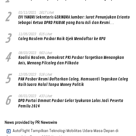
2
01/11/2021
1617 Lihat
EVI YANDRI Sekretaris GERINDRA Sumbar: Surat Penunjukan Erianto
Sebagai Ketua DPRD PASBAR yang Baru Asli dan Resmi
Ditandatangani Ketum Prabowo Subianto
3
11/05/2023
615 Lihat
Caleg Nasdem Pasbar Naik Ojek Mendaftar ke KPU
4
08/03/2023
563 Lihat
Koalisi Nasdem, Demokrat PKS Pasbar Targetkan Menangkan
Anis, Menang Pilcaleg dan Pilkada
5
12/05/2023
516 Lihat
PAN Pasbar Resmi Daftarkan Caleg, Hamsuardi Tegaskan Caleg
Raih Suara Halal Tanpa Money Politik
6
06/01/2023
433 Lihat
DPD Partai Ummat Pasbar Gelar Syukuran Lolos Jadi Peserta
Pemilu 2024
News provided by PR Newswire
AutoFlight Tampilkan Teknologi Mobilitas Udara Masa Depan di