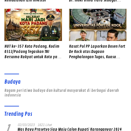
Kemudahan Izin Investor
Dr. Inoki Ulma Tiara sebagai
Direktur Utama PDAM Tirta Alami
HUT ke-357 Kota Padang, Kodim
Kasat Pol PP Laporkan Dosen Fort
0312/Padang Tegaskan TNI
De Kock atas Dugaan
Bersama Rakyat untuk Kota yang
Penghalangan Tugas, Kuasa
Makin Maju
Hukum Korban: “Jangan Sampai
Ada Dugaan Rekayasa Kasus yang
Menghambat Penegakan
Keadilan”
Budaya
Ragam peristiwa budaya dan kultural masyarakat di berbagai daerah
indonesia
Trending Pos
1
02/03/2023
1621 Lihat
Mas Bayu Prasetyo Siap Maju Calon Bupati Karanganyar 2024