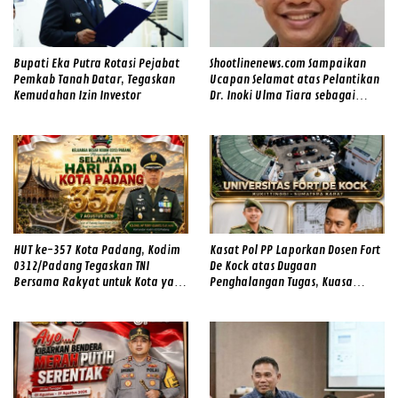
Bupati Eka Putra Rotasi Pejabat
Shootlinenews.com Sampaikan
Pemkab Tanah Datar, Tegaskan
Ucapan Selamat atas Pelantikan
Kemudahan Izin Investor
Dr. Inoki Ulma Tiara sebagai
Direktur Utama PDAM Tirta Alami
HUT ke-357 Kota Padang, Kodim
Kasat Pol PP Laporkan Dosen Fort
0312/Padang Tegaskan TNI
De Kock atas Dugaan
Bersama Rakyat untuk Kota yang
Penghalangan Tugas, Kuasa
Makin Maju
Hukum Korban: “Jangan Sampai
Ada Dugaan Rekayasa Kasus yang
Menghambat Penegakan
Keadilan”