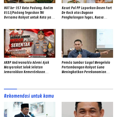
HUT ke-357 Kota Padang, Kodim
Kasat Pol PP Laporkan Dosen Fort
0312/Padang Tegaskan TNI
De Kock atas Dugaan
Bersama Rakyat untuk Kota yang
Penghalangan Tugas, Kuasa
Makin Maju
Hukum Korban: “Jangan Sampai
Ada Dugaan Rekayasa Kasus yang
Menghambat Penegakan
Keadilan”
AKBP Andreanaldo Ademi Ajak
Pemda Sumbar Gagal Mengelola
Masyarakat Solok Selatan
Pertambangan Rakyat Guna
Semarakkan Kemerdekaan
Meningkatkan Perekonomian
dengan Kibarkan Merah Putih
Masyarakat
Rekomendasi untuk kamu