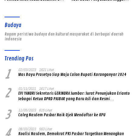
Survei Lapangan
Daerah
Budaya
Ragam peristiwa budaya dan kultural masyarakat di berbagai daerah
indonesia
Trending Pos
1
02/03/2023
1621 Lihat
Mas Bayu Prasetyo Siap Maju Calon Bupati Karanganyar 2024
2
01/11/2021
1617 Lihat
EVI YANDRI Sekretaris GERINDRA Sumbar: Surat Penunjukan Erianto
Sebagai Ketua DPRD PASBAR yang Baru Asli dan Resmi
Ditandatangani Ketum Prabowo Subianto
3
11/05/2023
615 Lihat
Caleg Nasdem Pasbar Naik Ojek Mendaftar ke KPU
4
08/03/2023
563 Lihat
Koalisi Nasdem, Demokrat PKS Pasbar Targetkan Menangkan