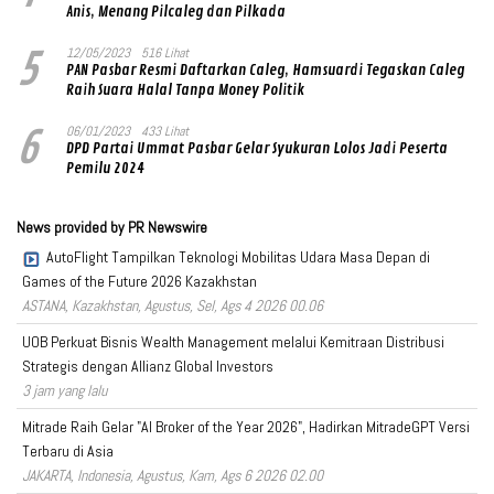
Anis, Menang Pilcaleg dan Pilkada
5
12/05/2023
516 Lihat
PAN Pasbar Resmi Daftarkan Caleg, Hamsuardi Tegaskan Caleg
Raih Suara Halal Tanpa Money Politik
6
06/01/2023
433 Lihat
DPD Partai Ummat Pasbar Gelar Syukuran Lolos Jadi Peserta
Pemilu 2024
News provided by PR Newswire
AutoFlight Tampilkan Teknologi Mobilitas Udara Masa Depan di
Games of the Future 2026 Kazakhstan
ASTANA, Kazakhstan, Agustus, Sel, Ags 4 2026 00.06
UOB Perkuat Bisnis Wealth Management melalui Kemitraan Distribusi
Strategis dengan Allianz Global Investors
3 jam yang lalu
Mitrade Raih Gelar "AI Broker of the Year 2026", Hadirkan MitradeGPT Versi
Terbaru di Asia
JAKARTA, Indonesia, Agustus, Kam, Ags 6 2026 02.00