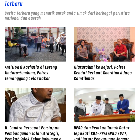
Terbaru
Berita Terbaru yang menarik untuk anda simak dari berbagai peristiwa
nasional dan daerah
Antisipasi Karhutla di Lereng
Silaturahmi ke Kejari, Polres
Sindoro-Sumbing, Polres
Kendal Perkuat Koordinasi Jaga
Temanggung Gelar Rakor
Kamtibmas
Sinergitas dan Cek Alat SAR
Gabungan
H. Candra Percepat Persiapan
DPRD dan Pemkab Tanah Datar
Pembangunan Jalan Strategis,
Sepakati KUA-PPAS APBD 2027,
Pemkab Solok Kebut Dokumen dan
Jadi Dasar Penyusunan Anggaran