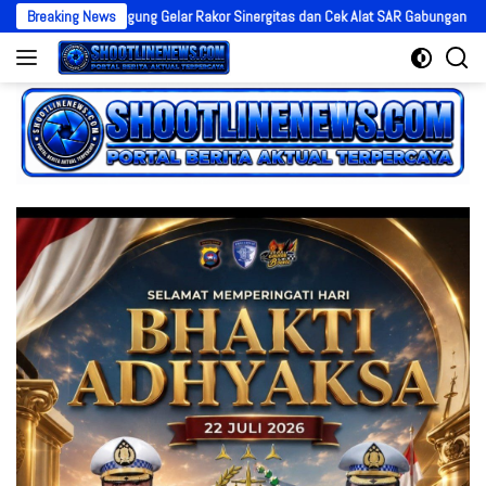
Langsung
res Temanggung Gelar Rakor Sinergitas dan Cek Alat SAR Gabungan
Breaking News
Sil
ke
konten