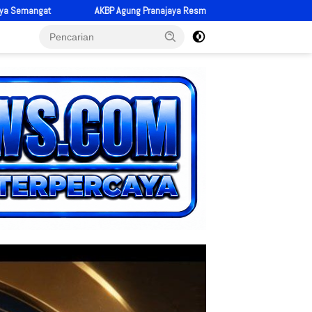
 Resmi Jadi Kapolres Pariaman, Bawa Energi Baru dan Tekad Perkuat Pelayanan