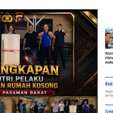
Gend
Sema
Kapo
Silat
Asuha
Anak 
Bud
Ragam
berb
Tre