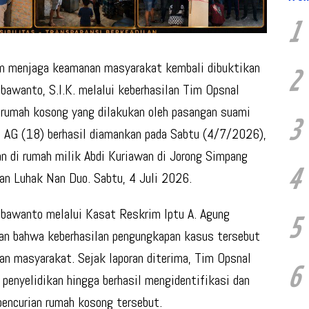
1
m menjaga keamanan masyarakat kembali dibuktikan
2
awanto, S.I.K. melalui keberhasilan Tim Opsnal
rumah kosong yang dilakukan oleh pasangan suami
3
dan AG (18) berhasil diamankan pada Sabtu (4/7/2026),
an di rumah milik Abdi Kuriawan di Jorong Simpang
4
an Luhak Nan Duo. Sabtu, 4 Juli 2026.
bawanto melalui Kasat Reskrim Iptu A. Agung
5
kan bahwa keberhasilan pengungkapan kasus tersebut
ran masyarakat. Sejak laporan diterima, Tim Opsnal
6
penyelidikan hingga berhasil mengidentifikasi dan
encurian rumah kosong tersebut.