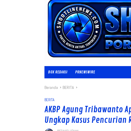
BOX REDAKSI
PRNEWSWIRE
Beranda
BERITA
BERITA
AKBP Agung Tribawanto Ap
Ungkap Kasus Pencurian 
REDAKSI UTAMA