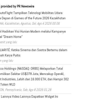
 provided by PR Newswire
AutoFlight Tampilkan Teknologi Mobilitas Udara
 Depan di Games of the Future 2026 Kazakhstan
NA, Kazakhstan, Agustus, Sel, Ags 4 2026 00.06
l Hadirkan Visi Hunian Modern melalui Kampanye
al "Dream Home"
enit yang lalu
LIARITÉ: Ketika Sinema dan Sastra Bertemu dalam
ah Karya Puitis
m yang lalu
tco Holdings (NASDAQ: ORBS) Melaporkan Total
milikan Sekitar US$378 Juta, Mencakup OpenAI,
t Industries, Lebih dari 16.000 ETH, dan Hampir 302
 Token WLD
ON, Pennsylvania, Sab, Ags 8 2026 01.28
a Lainnya
Video Lainnya
Dapatkan Widget Ini