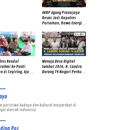
er Tua – Muda Punya
ngat
AKBP Agung Pranajaya
Resmi Jadi Kapolres
Pariaman, Bawa Energi
Baru dan Tekad Perkuat
Pelayanan kepada
Masyarakat
lres Kendal
Menuju Desa Digital
urahmi ke Panti
Sumbar 2026, H. Candra
n di Cepiring, Ajak
Dorong 74 Nagari Perkuat
Yatim Fokus Belajar
Pelayanan Berbasis
Teknologi
aya
 peristiwa budaya dan kultural masyarakat di
agai daerah indonesia
nding Pos