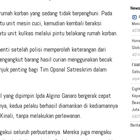
News
rumah korban yang sedang tidak berpenghuni. Pada
u unit mesin cuci, kemudian kembali beraksi
Masa
ASTA
tu unit kulkas melalui pintu belakang rumah korban.
Hime
Glob
henti setelah polisi memperoleh keterangan dari
40 m
engangkut barang hasil curian menggunakan becak
FAMI
unjuk penting bagi Tim Opsnal Satreskrim dalam
Sebu
seja
Eigh
 yang dipimpin Ipda Algino Ganaro bergerak cepat
Kepe
Beas
ya, kedua pelaku berhasil diamankan di kediamannya
Juta
Kinali, tanpa melakukan perlawanan.
EAST
Berit
akui seluruh perbuatannya. Mereka juga mengaku