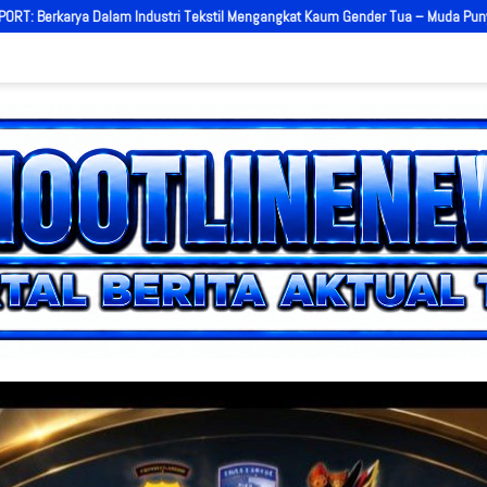
ngkat Kaum Gender Tua – Muda Punya Semangat
AKBP Agung Pranajaya