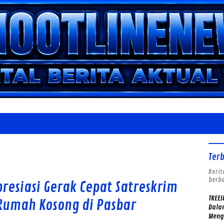
Ter
Berit
berba
resiasi Gerak Cepat Satreskrim
TREES
Rumah Kosong di Pasbar
Dalam
Meng