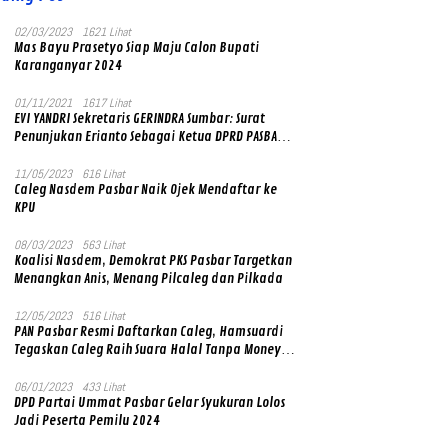
02/03/2023
1621 Lihat
Mas Bayu Prasetyo Siap Maju Calon Bupati
Karanganyar 2024
01/11/2021
1617 Lihat
EVI YANDRI Sekretaris GERINDRA Sumbar: Surat
Penunjukan Erianto Sebagai Ketua DPRD PASBAR
yang Baru Asli dan Resmi Ditandatangani Ketum
Prabowo Subianto
11/05/2023
616 Lihat
Caleg Nasdem Pasbar Naik Ojek Mendaftar ke
KPU
08/03/2023
563 Lihat
Koalisi Nasdem, Demokrat PKS Pasbar Targetkan
Menangkan Anis, Menang Pilcaleg dan Pilkada
12/05/2023
516 Lihat
PAN Pasbar Resmi Daftarkan Caleg, Hamsuardi
Tegaskan Caleg Raih Suara Halal Tanpa Money
Politik
06/01/2023
433 Lihat
DPD Partai Ummat Pasbar Gelar Syukuran Lolos
Jadi Peserta Pemilu 2024