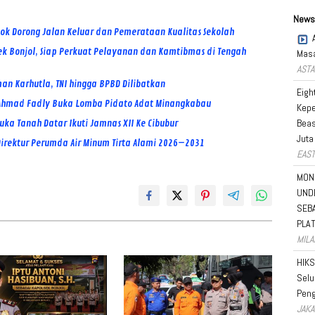
News
lok Dorong Jalan Keluar dan Pemerataan Kualitas Sekolah
ek Bonjol, Siap Perkuat Pelayanan dan Kamtibmas di Tengah
Masa
ASTA
an Karhutla, TNI hingga BPBD Dilibatkan
Eigh
p Ahmad Fadly Buka Lomba Pidato Adat Minangkabau
Kepe
Beas
ka Tanah Datar Ikuti Jamnas XII Ke Cibubur
Juta
 Direktur Perumda Air Minum Tirta Alami 2026–2031
EAST
MON
UND
SEB
PLA
MILA
HIKS
Selu
Peng
JAKA