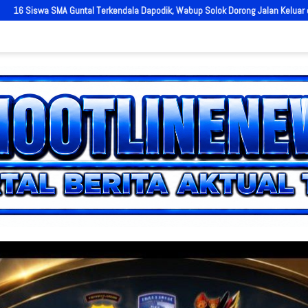
 Wabup Solok Dorong Jalan Keluar dan Pemerataan Kualitas Sekolah