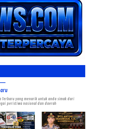
baru
a Terbaru yang menarik untuk anda simak dari
gai peristiwa nasional dan daerah