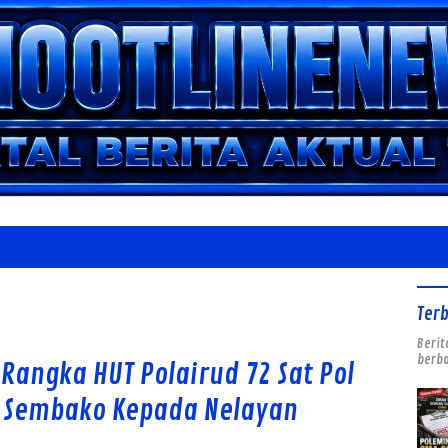
Ter
Berit
berba
 Rangka HUT Polairud 72 Sat Pol
an Sembako Kepada Nelayan