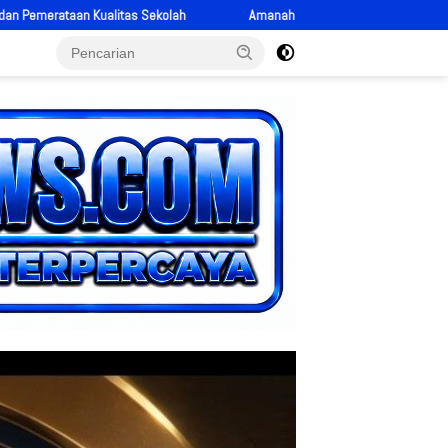
Amanah Baru IPTU Antoni Hasibuan sebagai Kapolsek Bonjol, Siap Perkuat Pela