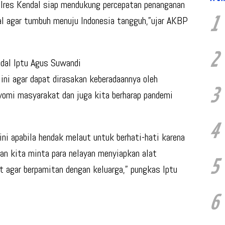
Polres Kendal siap mendukung percepatan penanganan
1
l agar tumbuh menuju Indonesia tangguh,”ujar AKBP
2
ndal Iptu Agus Suwandi
ini agar dapat dirasakan keberadaannya oleh
3
omi masyarakat dan juga kita berharap pandemi
4
ini apabila hendak melaut untuk berhati-hati karena
dan kita minta para nelayan menyiapkan alat
5
t agar berpamitan dengan keluarga,” pungkas Iptu
6