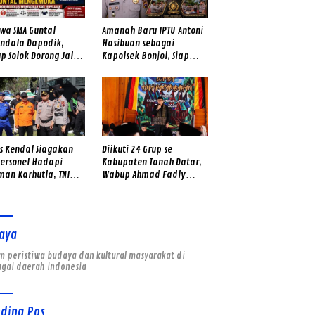
swa SMA Guntal
Amanah Baru IPTU Antoni
endala Dapodik,
Hasibuan sebagai
p Solok Dorong Jalan
Kapolsek Bonjol, Siap
ar dan Pemerataan
Perkuat Pelayanan dan
tas Sekolah
Kamtibmas di Tengah
Masyarakat
es Kendal Siagakan
Diikuti 24 Grup se
Personel Hadapi
Kabupaten Tanah Datar,
man Karhutla, TNI
Wabup Ahmad Fadly
ga BPBD Dilibatkan
Buka Lomba Pidato Adat
Minangkabau
aya
 peristiwa budaya dan kultural masyarakat di
agai daerah indonesia
nding Pos