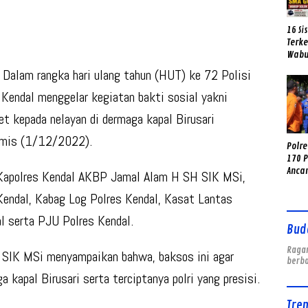
16 Si
Terk
Wabu
Kelu
am rangka hari ulang tahun (HUT) ke 72 Polisi
Kuali
s Kendal menggelar kegiatan bakti sosial yakni
 kepada nelayan di dermaga kapal Birusari
amis (1/12/2022).
Polr
170 
Anca
a Kapolres Kendal AKBP Jamal Alam H SH SIK MSi,
hing
endal, Kabag Log Polres Kendal, Kasat Lantas
l serta PJU Polres Kendal.
Bud
Ragam
SIK MSi menyampaikan bahwa, baksos ini agar
berb
 kapal Birusari serta terciptanya polri yang presisi.
Tre