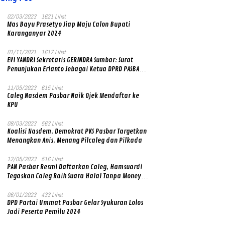
02/03/2023
1621 Lihat
Mas Bayu Prasetyo Siap Maju Calon Bupati
Karanganyar 2024
01/11/2021
1617 Lihat
EVI YANDRI Sekretaris GERINDRA Sumbar: Surat
Penunjukan Erianto Sebagai Ketua DPRD PASBAR
yang Baru Asli dan Resmi Ditandatangani Ketum
Prabowo Subianto
11/05/2023
615 Lihat
Caleg Nasdem Pasbar Naik Ojek Mendaftar ke
KPU
08/03/2023
563 Lihat
Koalisi Nasdem, Demokrat PKS Pasbar Targetkan
Menangkan Anis, Menang Pilcaleg dan Pilkada
12/05/2023
516 Lihat
PAN Pasbar Resmi Daftarkan Caleg, Hamsuardi
Tegaskan Caleg Raih Suara Halal Tanpa Money
Politik
06/01/2023
433 Lihat
DPD Partai Ummat Pasbar Gelar Syukuran Lolos
Jadi Peserta Pemilu 2024