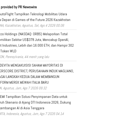
 provided by PR Newswire
AutoFlight Tampilkan Teknologi Mobilitas Udara
 Depan di Games of the Future 2026 Kazakhstan
NA, Kazakhstan, Agustus, Sel, Ags 4 2026 00.06
tco Holdings (NASDAQ: ORBS) Melaporkan Total
milikan Sekitar US$378 Juta, Mencakup OpenAI,
t Industries, Lebih dari 16.000 ETH, dan Hampir 302
 Token WLD
ON, Pennsylvania, 44 menit yang lalu
DEVITA MENGAKUISISI SAHAM MAYORITAS DI
ERSCORE DISTRICT, PERUSAHAAN INDUK MAGLIANO,
AGAI LANGKAH KEDUA DALAM MEMBANGUN
TFORM MEREK MEWAH ITALIA BARU
N, Agustus, Jum, Ags 7 2026 09.32
EMI Tampilkan Solusi Penyimpanan Data untuk
ruh Skenario di Ajang DTI Indonesia 2026, Dukung
embangan AI di Asia Tenggara
RTA, Indonesia, Agustus, Jum, Ags 7 2026 04.14