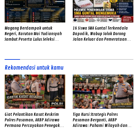
Magang Berdampak untuk
16 Siswa SMA Guntal Terkendala
Negeri, Karutan Mai Yudiansyah
Dapodik, Wabup Solok Dorong
Sambut Peserta Lulus Seleksi
Jalan Keluar dan Pemerataan
Magang Hub Rutan Kelas IIB
Kualitas Sekolah
Padang
Rekomendasi untuk kamu
Giat Pelantikan Kasat Reskrim
Tiga Kursi Strategis Polres
Polres Pasaman, AKBP Adirawa
Pasaman Berganti, AKBP
Permana Percayakan Penegakan
Adirawa: Pahami Wilayah dan
Hukum kepada IPTU Hadyan
Hadirkan Rasa Aman
Hawari