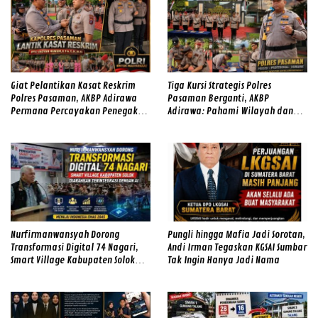
Giat Pelantikan Kasat Reskrim
Tiga Kursi Strategis Polres
Polres Pasaman, AKBP Adirawa
Pasaman Berganti, AKBP
Permana Percayakan Penegakan
Adirawa: Pahami Wilayah dan
Hukum kepada IPTU Hadyan
Hadirkan Rasa Aman
Hawari
Nurfirmanwansyah Dorong
Pungli hingga Mafia Jadi Sorotan,
Transformasi Digital 74 Nagari,
Andi Irman Tegaskan KGSAI Sumbar
Smart Village Kabupaten Solok
Tak Ingin Hanya Jadi Nama
Diarahkan Terintegrasi dengan AI