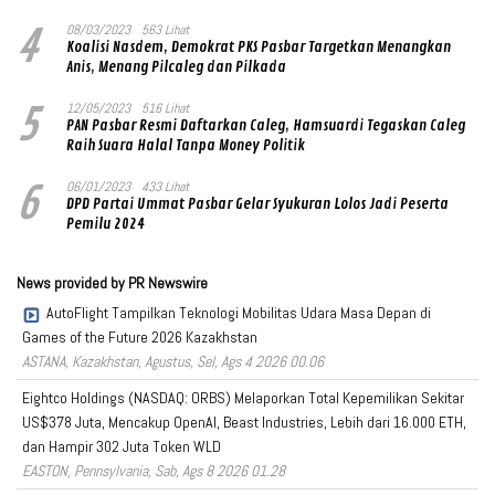
4
08/03/2023
563 Lihat
Koalisi Nasdem, Demokrat PKS Pasbar Targetkan Menangkan
Anis, Menang Pilcaleg dan Pilkada
5
12/05/2023
516 Lihat
PAN Pasbar Resmi Daftarkan Caleg, Hamsuardi Tegaskan Caleg
Raih Suara Halal Tanpa Money Politik
6
06/01/2023
433 Lihat
DPD Partai Ummat Pasbar Gelar Syukuran Lolos Jadi Peserta
Pemilu 2024
News provided by PR Newswire
AutoFlight Tampilkan Teknologi Mobilitas Udara Masa Depan di
Games of the Future 2026 Kazakhstan
ASTANA, Kazakhstan, Agustus, Sel, Ags 4 2026 00.06
Eightco Holdings (NASDAQ: ORBS) Melaporkan Total Kepemilikan Sekitar
US$378 Juta, Mencakup OpenAI, Beast Industries, Lebih dari 16.000 ETH,
dan Hampir 302 Juta Token WLD
EASTON, Pennsylvania, Sab, Ags 8 2026 01.28