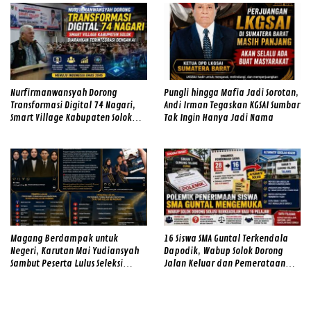
Nurfirmanwansyah Dorong
Pungli hingga Mafia Jadi Sorotan,
Transformasi Digital 74 Nagari,
Andi Irman Tegaskan KGSAI Sumbar
Smart Village Kabupaten Solok
Tak Ingin Hanya Jadi Nama
Diarahkan Terintegrasi dengan AI
Magang Berdampak untuk
16 Siswa SMA Guntal Terkendala
Negeri, Karutan Mai Yudiansyah
Dapodik, Wabup Solok Dorong
Sambut Peserta Lulus Seleksi
Jalan Keluar dan Pemerataan
Magang Hub Rutan Kelas IIB
Kualitas Sekolah
Padang