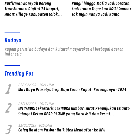
Nurfirmanwansyah Dorong
Pungli hingga Mafia Jadi Sorotan,
Transformasi Digital 74 Nagari,
Andi Irman Tegaskan KGSAI Sumbar
Smart Village Kabupaten Solok
Tak Ingin Hanya Jadi Nama
Diarahkan Terintegrasi dengan AI
Budaya
Ragam peristiwa budaya dan kultural masyarakat di berbagai daerah
indonesia
Trending Pos
1
02/03/2023
1621 Lihat
Mas Bayu Prasetyo Siap Maju Calon Bupati Karanganyar 2024
2
01/11/2021
1617 Lihat
EVI YANDRI Sekretaris GERINDRA Sumbar: Surat Penunjukan Erianto
Sebagai Ketua DPRD PASBAR yang Baru Asli dan Resmi
Ditandatangani Ketum Prabowo Subianto
3
11/05/2023
615 Lihat
Caleg Nasdem Pasbar Naik Ojek Mendaftar ke KPU