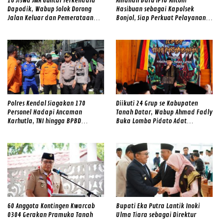
16 Siswa SMA Guntal Terkendala
Amanah Baru IPTU Antoni
Dapodik, Wabup Solok Dorong
Hasibuan sebagai Kapolsek
Jalan Keluar dan Pemerataan
Bonjol, Siap Perkuat Pelayanan
Kualitas Sekolah
dan Kamtibmas di Tengah
Masyarakat
Polres Kendal Siagakan 170
Diikuti 24 Grup se Kabupaten
Personel Hadapi Ancaman
Tanah Datar, Wabup Ahmad Fadly
Karhutla, TNI hingga BPBD
Buka Lomba Pidato Adat
Dilibatkan
Minangkabau
60 Anggota Kontingen Kwarcab
Bupati Eka Putra Lantik Inoki
0304 Gerakan Pramuka Tanah
Ulma Tiara sebagai Direktur