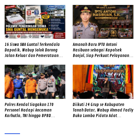
16 Siswa SMA Guntal Terkendala
Amanah Baru IPTU Antoni
Dapodik, Wabup Solok Dorong
Hasibuan sebagai Kapolsek
Jalan Keluar dan Pemerataan
Bonjol, Siap Perkuat Pelayanan
Kualitas Sekolah
dan Kamtibmas di Tengah
Masyarakat
Polres Kendal Siagakan 170
Diikuti 24 Grup se Kabupaten
Personel Hadapi Ancaman
Tanah Datar, Wabup Ahmad Fadly
Karhutla, TNI hingga BPBD
Buka Lomba Pidato Adat
Dilibatkan
Minangkabau