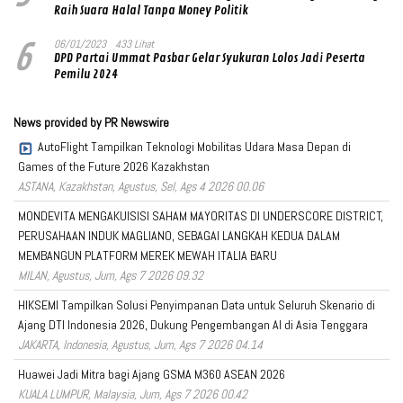
Raih Suara Halal Tanpa Money Politik
6
06/01/2023
433 Lihat
DPD Partai Ummat Pasbar Gelar Syukuran Lolos Jadi Peserta
Pemilu 2024
News provided by PR Newswire
AutoFlight Tampilkan Teknologi Mobilitas Udara Masa Depan di
Games of the Future 2026 Kazakhstan
ASTANA, Kazakhstan, Agustus, Sel, Ags 4 2026 00.06
MONDEVITA MENGAKUISISI SAHAM MAYORITAS DI UNDERSCORE DISTRICT,
PERUSAHAAN INDUK MAGLIANO, SEBAGAI LANGKAH KEDUA DALAM
MEMBANGUN PLATFORM MEREK MEWAH ITALIA BARU
MILAN, Agustus, Jum, Ags 7 2026 09.32
HIKSEMI Tampilkan Solusi Penyimpanan Data untuk Seluruh Skenario di
Ajang DTI Indonesia 2026, Dukung Pengembangan AI di Asia Tenggara
JAKARTA, Indonesia, Agustus, Jum, Ags 7 2026 04.14
Huawei Jadi Mitra bagi Ajang GSMA M360 ASEAN 2026
KUALA LUMPUR, Malaysia, Jum, Ags 7 2026 00.42