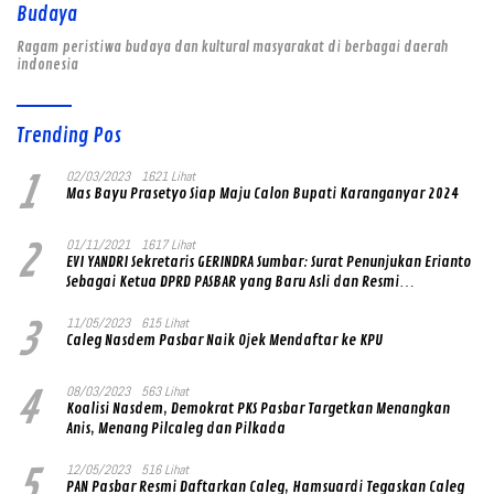
Budaya
Ragam peristiwa budaya dan kultural masyarakat di berbagai daerah
indonesia
Trending Pos
1
02/03/2023
1621 Lihat
Mas Bayu Prasetyo Siap Maju Calon Bupati Karanganyar 2024
2
01/11/2021
1617 Lihat
EVI YANDRI Sekretaris GERINDRA Sumbar: Surat Penunjukan Erianto
Sebagai Ketua DPRD PASBAR yang Baru Asli dan Resmi
Ditandatangani Ketum Prabowo Subianto
3
11/05/2023
615 Lihat
Caleg Nasdem Pasbar Naik Ojek Mendaftar ke KPU
4
08/03/2023
563 Lihat
Koalisi Nasdem, Demokrat PKS Pasbar Targetkan Menangkan
Anis, Menang Pilcaleg dan Pilkada
5
12/05/2023
516 Lihat
PAN Pasbar Resmi Daftarkan Caleg, Hamsuardi Tegaskan Caleg