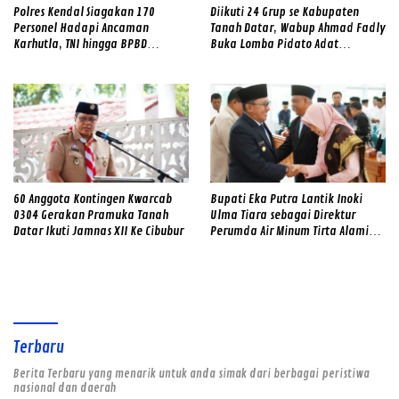
Polres Kendal Siagakan 170
Diikuti 24 Grup se Kabupaten
Personel Hadapi Ancaman
Tanah Datar, Wabup Ahmad Fadly
Karhutla, TNI hingga BPBD
Buka Lomba Pidato Adat
Dilibatkan
Minangkabau
60 Anggota Kontingen Kwarcab
Bupati Eka Putra Lantik Inoki
0304 Gerakan Pramuka Tanah
Ulma Tiara sebagai Direktur
Datar Ikuti Jamnas XII Ke Cibubur
Perumda Air Minum Tirta Alami
2026–2031
Terbaru
Berita Terbaru yang menarik untuk anda simak dari berbagai peristiwa
nasional dan daerah