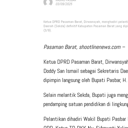
03/09/2025
Ketua DPRD Pasaman Barat, Dirwansyah, menghadiri pelanti
Daerah (Sekda) definitif Kabupaten Pasaman Barat yang dipim
(3/9).
Pasaman Barat, shootlinenews.com –
Ketua DPRD Pasaman Barat,
Dirwansya
Doddy San Ismail
sebagai Sekretaris Dae
dipimpin langsung oleh Bupati Pasbar, H. 
Selain melantik Sekda, Bupati juga meng
pendamping satuan pendidikan di lingku
Pelantikan dihadiri Wakil Bupati Pasbar 
OPD, Ketua TP-PKK Ny. Sifrowati Yulia