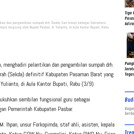
Tiga 
Pasa
kan dan pengambilan sumpah drh. Doddy San Ismail sebagai Sekretaris
Adir
pin langsung oleh Bupati Pasbar, H. Yulianto, di Aula Kantor Bupati, Rabu
dan 
h
, menghadiri pelantikan dan pengambilan sumpah
drh.
Pungl
Sorot
rah (Sekda) definitif Kabupaten Pasaman Barat yang
Tega
Tak I
Yulianto, di Aula Kantor Bupati, Rabu (3/9).
Nam
ukuhkan sembilan fungsional guru sebagai
Bud
ngan Pemerintah Kabupaten Pasbar.
Ragam
berb
M. Ihpan, unsur Forkopimda, staf ahli, asisten, kepala
Tre
nto, Ketua GOW Ny. Gusmalini, Ketua DWP Ny. Erisa