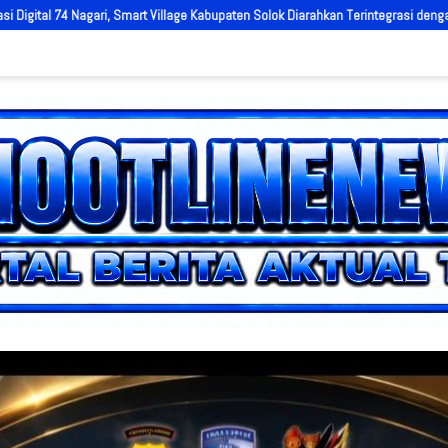
olok Diarahkan Terintegrasi dengan AI
Pungli hingga Mafia Jadi Soro