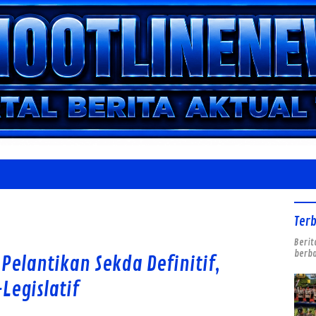
Ter
Berit
berba
Pelantikan Sekda Definitif,
Legislatif