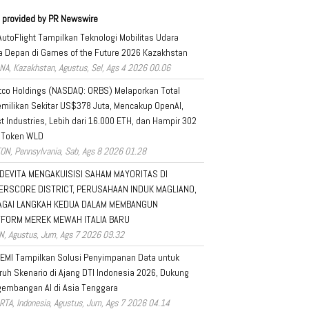
 provided by PR Newswire
AutoFlight Tampilkan Teknologi Mobilitas Udara
 Depan di Games of the Future 2026 Kazakhstan
NA, Kazakhstan, Agustus, Sel, Ags 4 2026 00.06
tco Holdings (NASDAQ: ORBS) Melaporkan Total
milikan Sekitar US$378 Juta, Mencakup OpenAI,
t Industries, Lebih dari 16.000 ETH, dan Hampir 302
 Token WLD
ON, Pennsylvania, Sab, Ags 8 2026 01.28
DEVITA MENGAKUISISI SAHAM MAYORITAS DI
ERSCORE DISTRICT, PERUSAHAAN INDUK MAGLIANO,
AGAI LANGKAH KEDUA DALAM MEMBANGUN
TFORM MEREK MEWAH ITALIA BARU
N, Agustus, Jum, Ags 7 2026 09.32
EMI Tampilkan Solusi Penyimpanan Data untuk
ruh Skenario di Ajang DTI Indonesia 2026, Dukung
embangan AI di Asia Tenggara
RTA, Indonesia, Agustus, Jum, Ags 7 2026 04.14