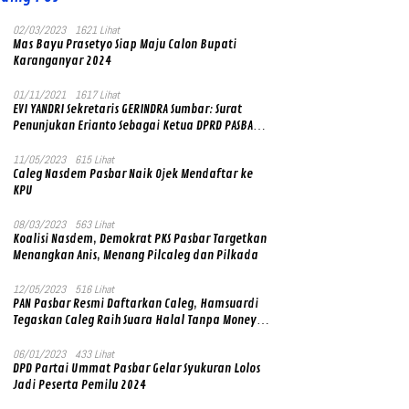
02/03/2023
1621 Lihat
Mas Bayu Prasetyo Siap Maju Calon Bupati
Karanganyar 2024
01/11/2021
1617 Lihat
EVI YANDRI Sekretaris GERINDRA Sumbar: Surat
Penunjukan Erianto Sebagai Ketua DPRD PASBAR
yang Baru Asli dan Resmi Ditandatangani Ketum
Prabowo Subianto
11/05/2023
615 Lihat
Caleg Nasdem Pasbar Naik Ojek Mendaftar ke
KPU
08/03/2023
563 Lihat
Koalisi Nasdem, Demokrat PKS Pasbar Targetkan
Menangkan Anis, Menang Pilcaleg dan Pilkada
12/05/2023
516 Lihat
PAN Pasbar Resmi Daftarkan Caleg, Hamsuardi
Tegaskan Caleg Raih Suara Halal Tanpa Money
Politik
06/01/2023
433 Lihat
DPD Partai Ummat Pasbar Gelar Syukuran Lolos
Jadi Peserta Pemilu 2024