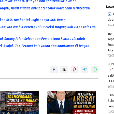
BP Adirawa: Pahami Wilayah dan Hadirkan Rasa Aman
News
agari, Smart Village Kabupaten Solok Diarahkan Terintegrasi
Masa
skan KGSAI Sumbar Tak Ingin Hanya Jadi Nama
ASTA
nsyah Sambut Peserta Lulus Seleksi Magang Hub Rutan Kelas IIB
Eigh
lok Dorong Jalan Keluar dan Pemerataan Kualitas Sekolah
Kepe
Beas
ek Bonjol, Siap Perkuat Pelayanan dan Kamtibmas di Tengah
Juta
EAST
MON
UND
SEB
PLA
MILA
HIKS
Selu
Peng
JAKA