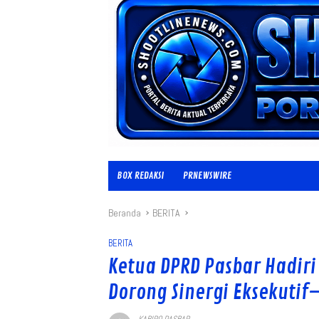
BOX REDAKSI
PRNEWSWIRE
Beranda
BERITA
BERITA
Ketua DPRD Pasbar Hadiri 
Dorong Sinergi Eksekutif–
KABIRO PASBAR