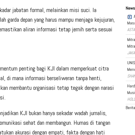
News
kadar jabatan formal, melainkan
misi suci
. Ia
lah garda depan yang harus mampu menjaga kejujuran,
Masa
astikan aliran informasi tetap jernih serta sesuai
ASTA
Mitr
Mitr
JAKA
UNIS
omentum penting bagi KJI dalam memperkuat citra
Men
SHAN
al, di mana informasi berseliweran tanpa henti,
Hard
kan membantu organisasi tetap tegak dengan narasi
Musi
si.
HOLL
Berit
jadikan KJI bukan hanya sekadar wadah jurnalis,
komunikasi sehat dan membangun. Humas di tangan
tukan akurasi dengan empati, fakta dengan hati