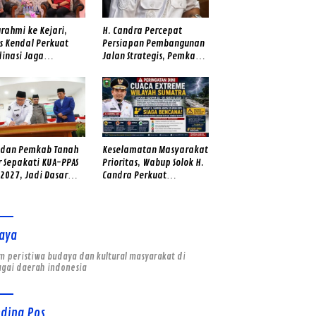
urahmi ke Kejari,
H. Candra Percepat
s Kendal Perkuat
Persiapan Pembangunan
dinasi Jaga
Jalan Strategis, Pemkab
ibmas
Solok Kebut Dokumen dan
Survei Lapangan
 dan Pemkab Tanah
Keselamatan Masyarakat
r Sepakati KUA-PPAS
Prioritas, Wabup Solok H.
2027, Jadi Dasar
Candra Perkuat
usunan Anggaran
Kesiapsiagaan Hadapi
ah
Ancaman Banjir dan
Longsor
aya
 peristiwa budaya dan kultural masyarakat di
agai daerah indonesia
nding Pos