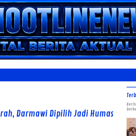
Ter
Berit
berba
rah, Darmawi Dipilih Jadi Humas