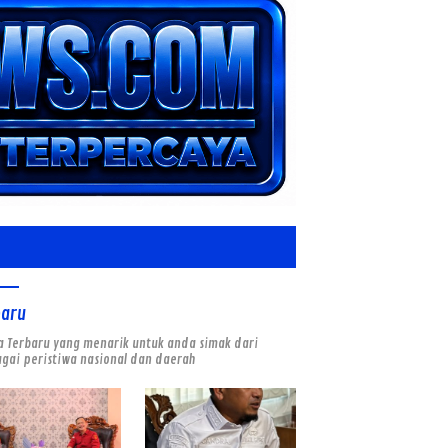
baru
a Terbaru yang menarik untuk anda simak dari
gai peristiwa nasional dan daerah