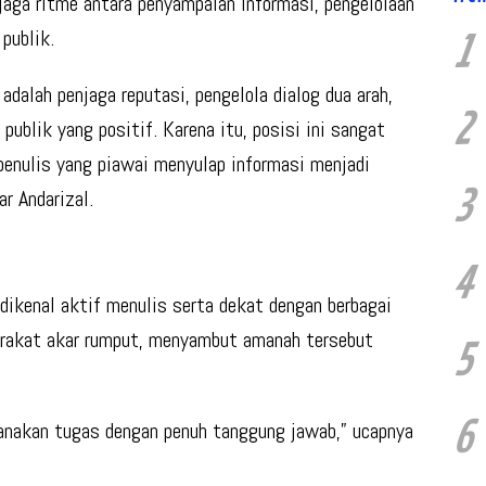
jaga ritme antara penyampaian informasi, pengelolaan
publik.
1
dalah penjaga reputasi, pengelola dialog dua arah,
2
 publik yang positif. Karena itu, posisi ini sangat
penulis yang piawai menyulap informasi menjadi
3
r Andarizal.
4
dikenal aktif menulis serta dekat dengan berbagai
arakat akar rumput, menyambut amanah tersebut
5
6
nakan tugas dengan penuh tanggung jawab,” ucapnya