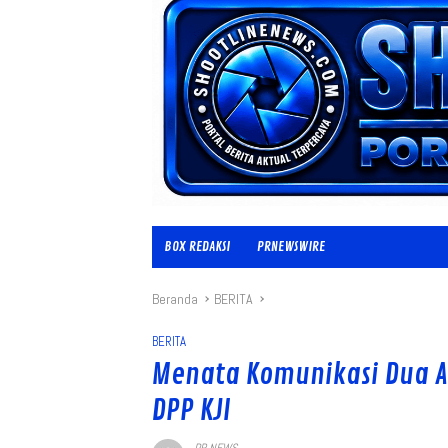
BOX REDAKSI
PRNEWSWIRE
Beranda
BERITA
BERITA
Menata Komunikasi Dua A
DPP KJI
PR NEWS