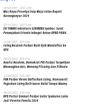
02/03/2023
1621 Lihat
Mas Bayu Prasetyo Siap Maju Calon Bupati
Karanganyar 2024
01/11/2021
1617 Lihat
EVI YANDRI Sekretaris GERINDRA Sumbar: Surat
Penunjukan Erianto Sebagai Ketua DPRD PASBAR
yang Baru Asli dan Resmi Ditandatangani Ketum
Prabowo Subianto
11/05/2023
615 Lihat
Caleg Nasdem Pasbar Naik Ojek Mendaftar ke
KPU
08/03/2023
563 Lihat
Koalisi Nasdem, Demokrat PKS Pasbar Targetkan
Menangkan Anis, Menang Pilcaleg dan Pilkada
12/05/2023
516 Lihat
PAN Pasbar Resmi Daftarkan Caleg, Hamsuardi
Tegaskan Caleg Raih Suara Halal Tanpa Money
Politik
06/01/2023
433 Lihat
DPD Partai Ummat Pasbar Gelar Syukuran Lolos
Jadi Peserta Pemilu 2024