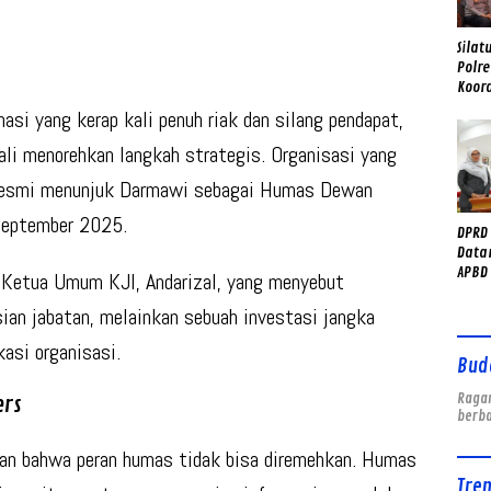
Silat
Polre
Koor
Kamt
asi yang kerap kali penuh riak dan silang pendapat,
ali menorehkan langkah strategis. Organisasi yang
 resmi menunjuk
Darmawi
sebagai Humas Dewan
September 2025.
DPRD
Data
APBD 
h Ketua Umum KJI,
Andarizal
, yang menyebut
Peny
ian jabatan, melainkan sebuah investasi jangka
Daer
asi organisasi.
Bud
Ragam
ers
berb
an bahwa peran humas tidak bisa diremehkan. Humas
Tre