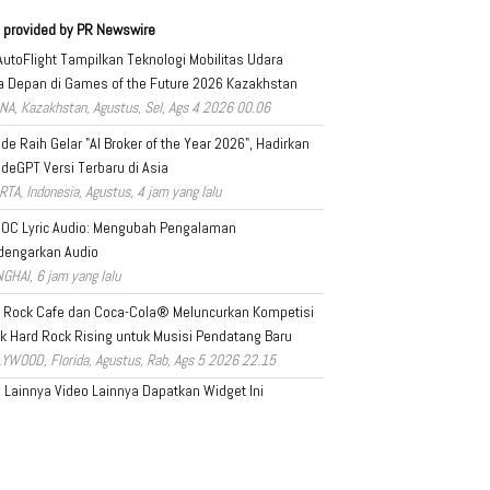
 provided by PR Newswire
AutoFlight Tampilkan Teknologi Mobilitas Udara
 Depan di Games of the Future 2026 Kazakhstan
NA, Kazakhstan, Agustus, Sel, Ags 4 2026 00.06
ade Raih Gelar "AI Broker of the Year 2026", Hadirkan
adeGPT Versi Terbaru di Asia
RTA, Indonesia, Agustus, 4 jam yang lalu
OC Lyric Audio: Mengubah Pengalaman
dengarkan Audio
GHAI, 6 jam yang lalu
 Rock Cafe dan Coca-Cola® Meluncurkan Kompetisi
k Hard Rock Rising untuk Musisi Pendatang Baru
YWOOD, Florida, Agustus, Rab, Ags 5 2026 22.15
a Lainnya
Video Lainnya
Dapatkan Widget Ini