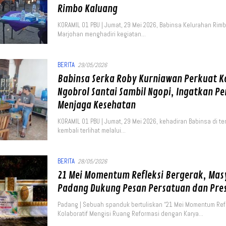
Rimbo Kaluang
KORAMIL 01 PBU | Jumat, 29 Mei 2026, Babinsa Kelurahan Rim
Marjohan menghadiri kegiatan…
BERITA
29/05/2026
Babinsa Serka Roby Kurniawan Perkuat K
Ngobrol Santai Sambil Ngopi, Ingatkan P
Menjaga Kesehatan
KORAMIL 01 PBU | Jumat, 29 Mei 2026, kehadiran Babinsa di 
kembali terlihat melalui…
BERITA
28/05/2026
21 Mei Momentum Refleksi Bergerak, Ma
Padang Dukung Pesan Persatuan dan Pres
Padang | Sebuah spanduk bertuliskan “21 Mei Momentum Refl
Kolaboratif Mengisi Ruang Reformasi dengan Karya…