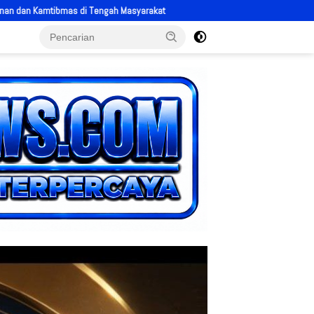
akat
Polres Kendal Siagakan 170 Personel Hadapi Ancaman Karhutla, T