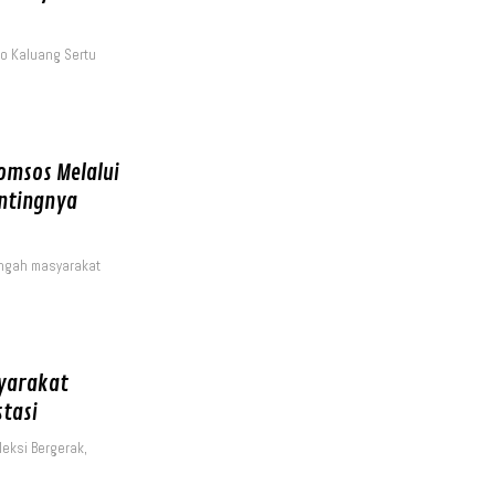
bo Kaluang Sertu
omsos Melalui
entingnya
tengah masyarakat
syarakat
tasi
eksi Bergerak,