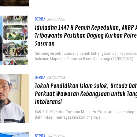
BERITA
28/05/2026
Iduladha 1447 H Penuh Kepedulian, AKBP
Tribawanto Pastikan Daging Kurban Polre
Sasaran
Simpang Ampek | Suasana penuh kehangatan dan kebersama
halaman Mapolres Pasaman Barat, Rabu pagi (27/05/2026)…
BERITA
28/05/2026
Tokoh Pendidikan Islam Solok, Ustadz Dahr
Perkuat Wawasan Kebangsaan untuk Tan
Intoleransi
KAB. SOLOK | Ketua Yayasan Khalid Bin Walid Arosuka, Kabupa
Dahril Masril menegaskan komitmennya…
BERITA
28/05/2026