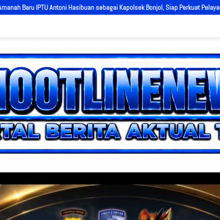
agai Kapolsek Bonjol, Siap Perkuat Pelayanan dan Kamtibmas di Tengah Masyar