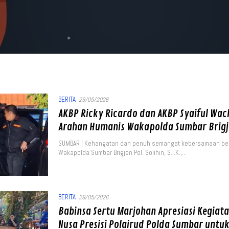
BERITA
29/05/2026
AKBP Ricky Ricardo dan AKBP Syaiful Wa
Arahan Humanis Wakapolda Sumbar Brigjen
SUMBAR | Kehangatan dan penuh semangat kebersamaan beg
Wakapolda Sumbar Brigjen Pol. Solihin, S.I.K.,…
BERITA
29/05/2026
Babinsa Sertu Marjohan Apresiasi Kegia
Nusa Presisi Polairud Polda Sumbar untu