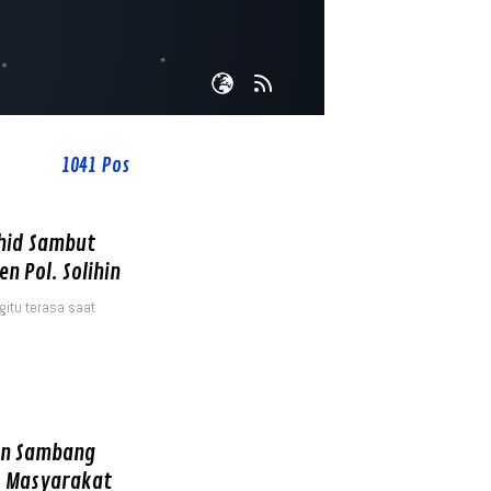
1041 Pos
chid Sambut
 Pol. Solihin
itu terasa saat
tan Sambang
k Masyarakat