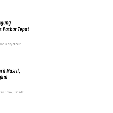
 Agung
s Pasbar Tepat
an menyelimuti
.
il Masril,
gkal
ten Solok, Ustadz