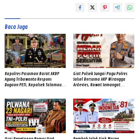
Baca Juga
Kapolres Pasaman Barat AKBP
Giat Polsek Sungai Pagu Polres
Agung Tribawanto Respons
Solsel Bersama AKP Wirangga
Dugaan PETI, Kapolsek Talamau
Ardevies, Rawat Semangat
Temukan Lubang Galian Bekas
Kemerdekaan
Usai Penetapan Nomor Urut,
Pemkab Solok Ajak Warga