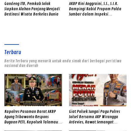
Gandeng ITB, Pemkab Solok
AKBP Rini Anggraini, S.S., S.I.K.
Siapkan Alahan Panjang Menjadi
Dampingi Kabid Propam Polda
Destinasi Wisata Berkelas Dunia
Sumbar dalam Inspeksi
Mendadak di Mapolres Solok,
Perkuat Disiplin Personel dan
Tingkatkan Pelayanan Humanis
kepada Masyarakat
Terbaru
Berita Terbaru yang menarik untuk anda simak dari berbagai peristiwa
nasional dan daerah
Kapolres Pasaman Barat AKBP
Giat Polsek Sungai Pagu Polres
Agung Tribawanto Respons
Solsel Bersama AKP Wirangga
Dugaan PETI, Kapolsek Talamau
Ardevies, Rawat Semangat
Temukan Lubang Galian Bekas
Kemerdekaan