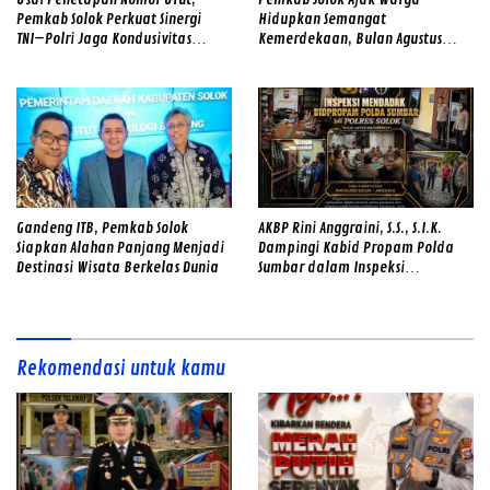
Pemkab Solok Perkuat Sinergi
Hidupkan Semangat
TNI–Polri Jaga Kondusivitas
Kemerdekaan, Bulan Agustus
Pilwana Serentak di 23 Nagari
Diwarnai Gerakan Merah Putih
dan Gotong Royong
Gandeng ITB, Pemkab Solok
AKBP Rini Anggraini, S.S., S.I.K.
Siapkan Alahan Panjang Menjadi
Dampingi Kabid Propam Polda
Destinasi Wisata Berkelas Dunia
Sumbar dalam Inspeksi
Mendadak di Mapolres Solok,
Perkuat Disiplin Personel dan
Tingkatkan Pelayanan Humanis
kepada Masyarakat
Rekomendasi untuk kamu