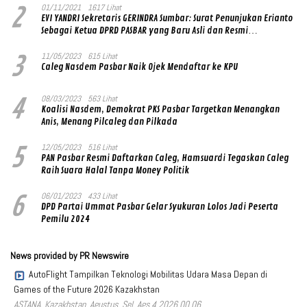
2
01/11/2021
1617 Lihat
EVI YANDRI Sekretaris GERINDRA Sumbar: Surat Penunjukan Erianto
Sebagai Ketua DPRD PASBAR yang Baru Asli dan Resmi
Ditandatangani Ketum Prabowo Subianto
3
11/05/2023
615 Lihat
Caleg Nasdem Pasbar Naik Ojek Mendaftar ke KPU
4
08/03/2023
563 Lihat
Koalisi Nasdem, Demokrat PKS Pasbar Targetkan Menangkan
Anis, Menang Pilcaleg dan Pilkada
5
12/05/2023
516 Lihat
PAN Pasbar Resmi Daftarkan Caleg, Hamsuardi Tegaskan Caleg
Raih Suara Halal Tanpa Money Politik
6
06/01/2023
433 Lihat
DPD Partai Ummat Pasbar Gelar Syukuran Lolos Jadi Peserta
Pemilu 2024
News provided by PR Newswire
AutoFlight Tampilkan Teknologi Mobilitas Udara Masa Depan di
Games of the Future 2026 Kazakhstan
ASTANA, Kazakhstan, Agustus, Sel, Ags 4 2026 00.06