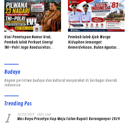
Usai Penetapan Nomor Urut,
Pemkab Solok Ajak Warga
Pemkab Solok Perkuat Sinergi
Hidupkan Semangat
TNI–Polri Jaga Kondusivitas
Kemerdekaan, Bulan Agustus
Pilwana Serentak di 23 Nagari
Diwarnai Gerakan Merah Putih
dan Gotong Royong
Budaya
Ragam peristiwa budaya dan kultural masyarakat di berbagai daerah
indonesia
Trending Pos
1
02/03/2023
1621 Lihat
Mas Bayu Prasetyo Siap Maju Calon Bupati Karanganyar 2024