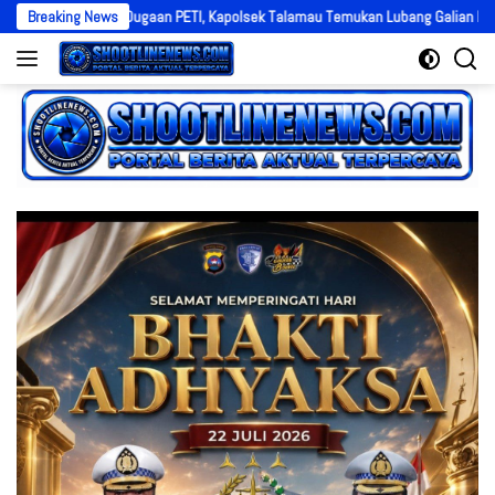
Langsung
s Dugaan PETI, Kapolsek Talamau Temukan Lubang Galian Bekas
Breaking News
Gia
ke
konten