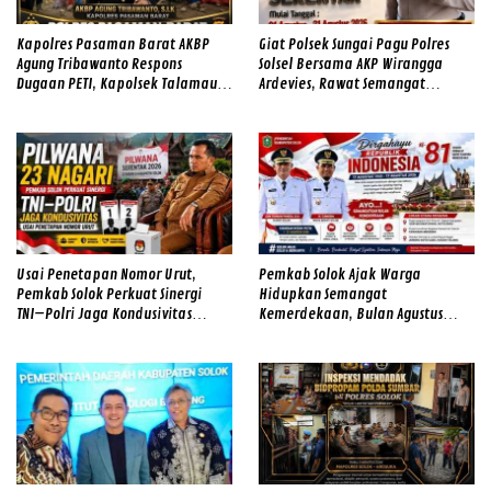
Kapolres Pasaman Barat AKBP
Giat Polsek Sungai Pagu Polres
Agung Tribawanto Respons
Solsel Bersama AKP Wirangga
Dugaan PETI, Kapolsek Talamau
Ardevies, Rawat Semangat
Temukan Lubang Galian Bekas
Kemerdekaan
Usai Penetapan Nomor Urut,
Pemkab Solok Ajak Warga
Pemkab Solok Perkuat Sinergi
Hidupkan Semangat
TNI–Polri Jaga Kondusivitas
Kemerdekaan, Bulan Agustus
Pilwana Serentak di 23 Nagari
Diwarnai Gerakan Merah Putih
dan Gotong Royong