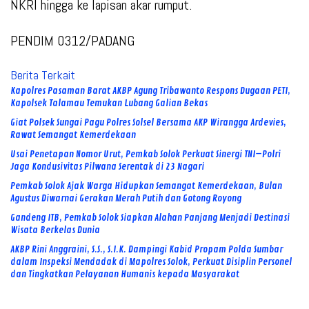
NKRI hingga ke lapisan akar rumput.
PENDIM 0312/PADANG
Berita Terkait
Kapolres Pasaman Barat AKBP Agung Tribawanto Respons Dugaan PETI,
Kapolsek Talamau Temukan Lubang Galian Bekas
Giat Polsek Sungai Pagu Polres Solsel Bersama AKP Wirangga Ardevies,
Rawat Semangat Kemerdekaan
Usai Penetapan Nomor Urut, Pemkab Solok Perkuat Sinergi TNI–Polri
Jaga Kondusivitas Pilwana Serentak di 23 Nagari
Pemkab Solok Ajak Warga Hidupkan Semangat Kemerdekaan, Bulan
Agustus Diwarnai Gerakan Merah Putih dan Gotong Royong
Gandeng ITB, Pemkab Solok Siapkan Alahan Panjang Menjadi Destinasi
Wisata Berkelas Dunia
AKBP Rini Anggraini, S.S., S.I.K. Dampingi Kabid Propam Polda Sumbar
dalam Inspeksi Mendadak di Mapolres Solok, Perkuat Disiplin Personel
dan Tingkatkan Pelayanan Humanis kepada Masyarakat