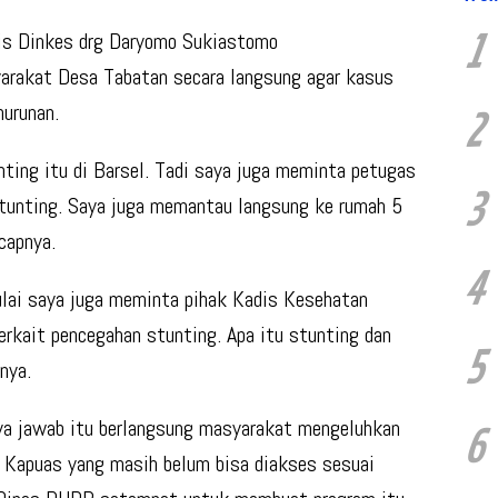
1
dis Dinkes drg Daryomo Sukiastomo
yarakat Desa Tabatan secara langsung agar kasus
urunan.
2
unting itu di Barsel. Tadi saya juga meminta petugas
3
stunting. Saya juga memantau langsung ke rumah 5
capnya.
4
ulai saya juga meminta pihak Kadis Kesehatan
rkait pencegahan stunting. Apa itu stunting dan
5
nya.
nya jawab itu berlangsung masyarakat mengeluhkan
6
a Kapuas yang masih belum bisa diakses sesuai