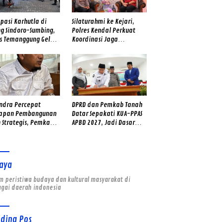
ipasi Karhutla di
Silaturahmi ke Kejari,
ng Sindoro-Sumbing,
Polres Kendal Perkuat
es Temanggung Gelar
Koordinasi Jaga
 Sinergitas dan Cek
Kamtibmas
SAR Gabungan
andra Percepat
DPRD dan Pemkab Tanah
iapan Pembangunan
Datar Sepakati KUA-PPAS
 Strategis, Pemkab
APBD 2027, Jadi Dasar
k Kebut Dokumen dan
Penyusunan Anggaran
ei Lapangan
Daerah
aya
 peristiwa budaya dan kultural masyarakat di
agai daerah indonesia
nding Pos