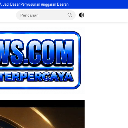
h
Keselamatan Masyarakat Prioritas, Wabup Solok H. Candra Perkuat 