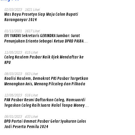
02/03/2023
1621 Lihat
Mas Bayu Prasetyo Siap Maju Calon Bupati
Karanganyar 2024
01/11/2021
1617 Lihat
EVI YANDRI Sekretaris GERINDRA Sumbar: Surat
Penunjukan Erianto Sebagai Ketua DPRD PASBAR
yang Baru Asli dan Resmi Ditandatangani Ketum
Prabowo Subianto
11/05/2023
615 Lihat
Caleg Nasdem Pasbar Naik Ojek Mendaftar ke
KPU
08/03/2023
563 Lihat
Koalisi Nasdem, Demokrat PKS Pasbar Targetkan
Menangkan Anis, Menang Pilcaleg dan Pilkada
12/05/2023
516 Lihat
PAN Pasbar Resmi Daftarkan Caleg, Hamsuardi
Tegaskan Caleg Raih Suara Halal Tanpa Money
Politik
06/01/2023
433 Lihat
DPD Partai Ummat Pasbar Gelar Syukuran Lolos
Jadi Peserta Pemilu 2024