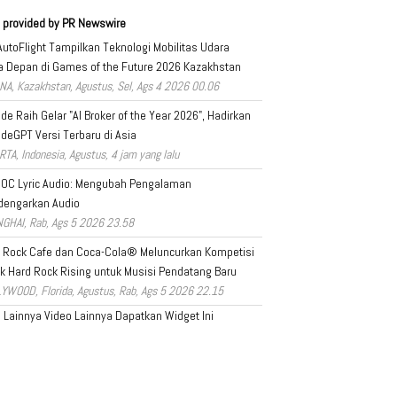
 provided by PR Newswire
AutoFlight Tampilkan Teknologi Mobilitas Udara
 Depan di Games of the Future 2026 Kazakhstan
NA, Kazakhstan, Agustus, Sel, Ags 4 2026 00.06
ade Raih Gelar "AI Broker of the Year 2026", Hadirkan
adeGPT Versi Terbaru di Asia
RTA, Indonesia, Agustus, 4 jam yang lalu
OC Lyric Audio: Mengubah Pengalaman
dengarkan Audio
GHAI, Rab, Ags 5 2026 23.58
 Rock Cafe dan Coca-Cola® Meluncurkan Kompetisi
k Hard Rock Rising untuk Musisi Pendatang Baru
YWOOD, Florida, Agustus, Rab, Ags 5 2026 22.15
a Lainnya
Video Lainnya
Dapatkan Widget Ini