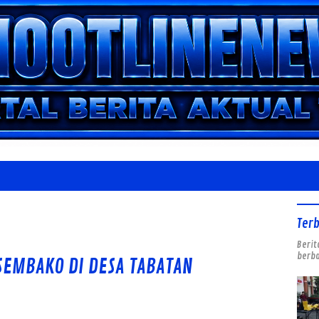
Ter
Berit
berba
SEMBAKO DI DESA TABATAN