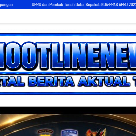
 Datar Sepakati KUA-PPAS APBD 2027, Jadi Dasar Penyusunan Anggaran Daera