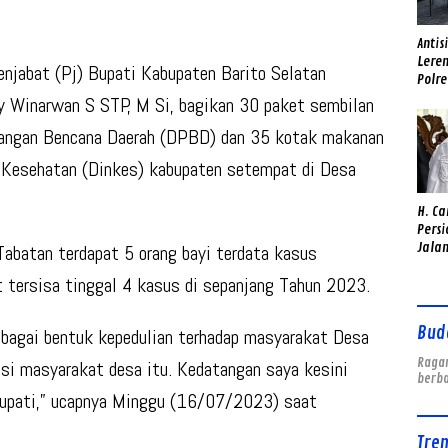
Antis
Lere
njabat (Pj) Bupati Kabupaten Barito Selatan
Polr
Rakor
y Winarwan S STP, M Si, bagikan 30 paket sembilan
Alat 
angan Bencana Daerah (DPBD) dan 35 kotak makanan
s Kesehatan (Dinkes) kabupaten setempat di Desa
H. C
Pers
Jalan
abatan terdapat 5 orang bayi terdata kasus
Solo
t tersisa tinggal 4 kasus di sepanjang Tahun 2023.
Surv
Bud
sebagai bentuk kepedulian terhadap masyarakat Desa
Ragam
si masyarakat desa itu. Kedatangan saya kesini
berb
Bupati,” ucapnya Minggu (16/07/2023) saat
Tre