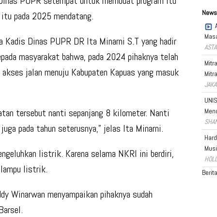
a Dinas PUPR setempat untuk membuat program itu
News
m itu pada 2025 mendatang.
Masa
a Kadis Dinas PUPR DR Ita Minarni S.T yang hadir
ASTA
kepada masyarakat bahwa, pada 2024 pihaknya telah
Mitr
 akses jalan menuju Kabupaten Kapuas yang masuk
Mitr
JAKA
UNIS
tan tersebut nanti sepanjang 8 kilometer. Nanti
Men
SHAN
juga pada tahun seterusnya,” jelas Ita Minarni.
Hard
Musi
ngeluhkan listrik. Karena selama NKRI ini berdiri,
HOLL
ampu listrik.
Berit
eddy Winarwan menyampaikan pihaknya sudah
Barsel.