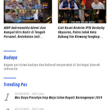
AKBP Andreanaldo Ademi dan
Giat Kasat Reskrim IPTU Daslucky
Kompol Idris Hadir di Tengah
Okyusran, Polres Solok Kota
Personel, Kedekatan Jadi
Dukung Tim Klewang Tangkap
Kekuatan Polres Solok Selatan
Ivan Sambok di Kota Solok
Budaya
Ragam peristiwa budaya dan kultural masyarakat di berbagai daerah
indonesia
Trending Pos
1
02/03/2023
1621 Lihat
Mas Bayu Prasetyo Siap Maju Calon Bupati Karanganyar 2024
01/11/2021
1617 Lihat