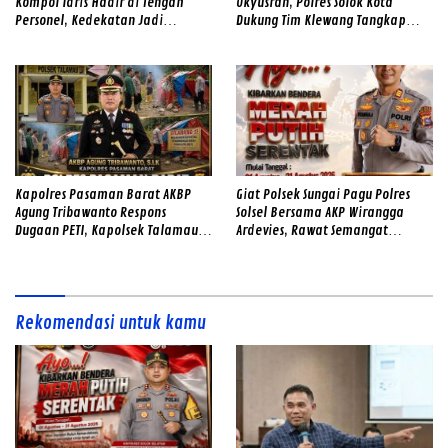
Kompol Idris Hadir di Tengah
Okyusran, Polres Solok Kota
Personel, Kedekatan Jadi
Dukung Tim Klewang Tangkap
Kekuatan Polres Solok Selatan
Ivan Sambok di Kota Solok
Kapolres Pasaman Barat AKBP
Giat Polsek Sungai Pagu Polres
Agung Tribawanto Respons
Solsel Bersama AKP Wirangga
Dugaan PETI, Kapolsek Talamau
Ardevies, Rawat Semangat
Temukan Lubang Galian Bekas
Kemerdekaan
Rekomendasi untuk kamu