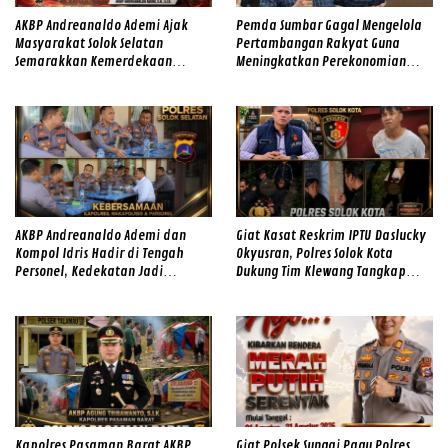
AKBP Andreanaldo Ademi Ajak
Pemda Sumbar Gagal Mengelola
Masyarakat Solok Selatan
Pertambangan Rakyat Guna
Semarakkan Kemerdekaan
Meningkatkan Perekonomian
dengan Kibarkan Merah Putih
Masyarakat
AKBP Andreanaldo Ademi dan
Giat Kasat Reskrim IPTU Daslucky
Kompol Idris Hadir di Tengah
Okyusran, Polres Solok Kota
Personel, Kedekatan Jadi
Dukung Tim Klewang Tangkap
Kekuatan Polres Solok Selatan
Ivan Sambok di Kota Solok
Kapolres Pasaman Barat AKBP
Giat Polsek Sungai Pagu Polres