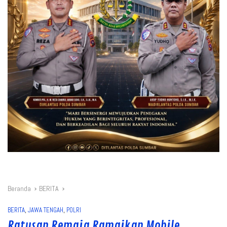
Beranda
BERITA
BERITA
,
JAWA TENGAH
,
POLRI
Ratusan Remaja Ramaikan Mobile