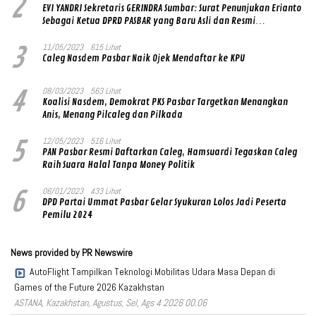
2
EVI YANDRI Sekretaris GERINDRA Sumbar: Surat Penunjukan Erianto
Sebagai Ketua DPRD PASBAR yang Baru Asli dan Resmi
Ditandatangani Ketum Prabowo Subianto
3
11/05/2023
615 Lihat
Caleg Nasdem Pasbar Naik Ojek Mendaftar ke KPU
4
08/03/2023
563 Lihat
Koalisi Nasdem, Demokrat PKS Pasbar Targetkan Menangkan
Anis, Menang Pilcaleg dan Pilkada
5
12/05/2023
516 Lihat
PAN Pasbar Resmi Daftarkan Caleg, Hamsuardi Tegaskan Caleg
Raih Suara Halal Tanpa Money Politik
6
06/01/2023
433 Lihat
DPD Partai Ummat Pasbar Gelar Syukuran Lolos Jadi Peserta
Pemilu 2024
News provided by PR Newswire
AutoFlight Tampilkan Teknologi Mobilitas Udara Masa Depan di
Games of the Future 2026 Kazakhstan
ASTANA, Kazakhstan, Agustus, Sel, Ags 4 2026 00.06