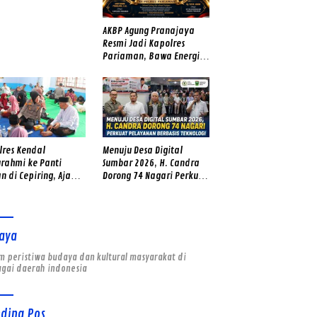
er Tua – Muda Punya
ngat
AKBP Agung Pranajaya
Resmi Jadi Kapolres
Pariaman, Bawa Energi
Baru dan Tekad Perkuat
Pelayanan kepada
Masyarakat
lres Kendal
Menuju Desa Digital
urahmi ke Panti
Sumbar 2026, H. Candra
n di Cepiring, Ajak
Dorong 74 Nagari Perkuat
Yatim Fokus Belajar
Pelayanan Berbasis
Teknologi
aya
 peristiwa budaya dan kultural masyarakat di
agai daerah indonesia
nding Pos