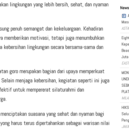
an lingkungan yang lebih bersih, sehat, dan nyaman
News
Masa
gsung penuh semangat dan kekeluargaan. Kehadiran
ASTA
ya memberikan motivasi, tetapi juga menumbuhkan
Eigh
Kepe
a kebersihan lingkungan secara bersama-sama dan
Beas
Juta
EAST
tan goro merupakan bagian dari upaya memperkuat
MON
UND
Selain menjaga kebersihan, kegiatan seperti ini juga
SEB
fektif untuk mempererat silaturahmi dan
PLA
rga.
MILA
HIKS
n menciptakan suasana yang sehat dan nyaman bagi
Selu
Peng
yong harus terus dipertahankan sebagai warisan nilai
JAKA