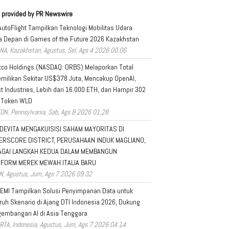
 provided by PR Newswire
AutoFlight Tampilkan Teknologi Mobilitas Udara
 Depan di Games of the Future 2026 Kazakhstan
NA, Kazakhstan, Agustus, Sel, Ags 4 2026 00.06
tco Holdings (NASDAQ: ORBS) Melaporkan Total
milikan Sekitar US$378 Juta, Mencakup OpenAI,
t Industries, Lebih dari 16.000 ETH, dan Hampir 302
 Token WLD
ON, Pennsylvania, Sab, Ags 8 2026 01.28
DEVITA MENGAKUISISI SAHAM MAYORITAS DI
ERSCORE DISTRICT, PERUSAHAAN INDUK MAGLIANO,
AGAI LANGKAH KEDUA DALAM MEMBANGUN
TFORM MEREK MEWAH ITALIA BARU
N, Agustus, Jum, Ags 7 2026 09.32
EMI Tampilkan Solusi Penyimpanan Data untuk
ruh Skenario di Ajang DTI Indonesia 2026, Dukung
embangan AI di Asia Tenggara
RTA, Indonesia, Agustus, Jum, Ags 7 2026 04.14