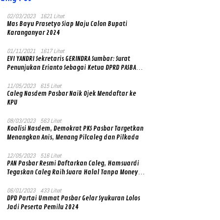
02/03/2023
1621 Lihat
Mas Bayu Prasetyo Siap Maju Calon Bupati
Karanganyar 2024
01/11/2021
1617 Lihat
EVI YANDRI Sekretaris GERINDRA Sumbar: Surat
Penunjukan Erianto Sebagai Ketua DPRD PASBAR
yang Baru Asli dan Resmi Ditandatangani Ketum
Prabowo Subianto
11/05/2023
615 Lihat
Caleg Nasdem Pasbar Naik Ojek Mendaftar ke
KPU
08/03/2023
563 Lihat
Koalisi Nasdem, Demokrat PKS Pasbar Targetkan
Menangkan Anis, Menang Pilcaleg dan Pilkada
12/05/2023
516 Lihat
PAN Pasbar Resmi Daftarkan Caleg, Hamsuardi
Tegaskan Caleg Raih Suara Halal Tanpa Money
Politik
06/01/2023
433 Lihat
DPD Partai Ummat Pasbar Gelar Syukuran Lolos
Jadi Peserta Pemilu 2024