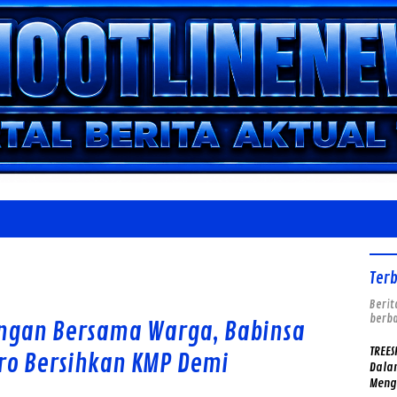
Ter
Berit
berba
angan Bersama Warga, Babinsa
TREES
oro Bersihkan KMP Demi
Dalam
Meng