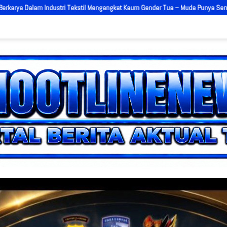
t Kaum Gender Tua – Muda Punya Semangat
AKBP Agung Pranajaya Resm