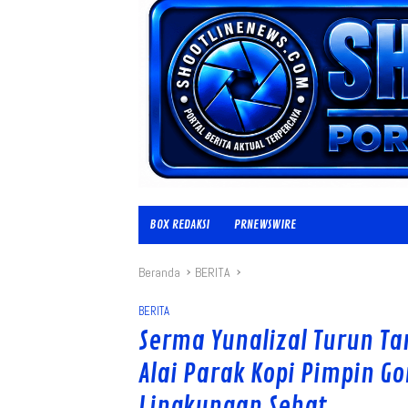
BOX REDAKSI
PRNEWSWIRE
Beranda
BERITA
BERITA
Serma Yunalizal Turun T
Alai Parak Kopi Pimpin G
Lingkungan Sehat