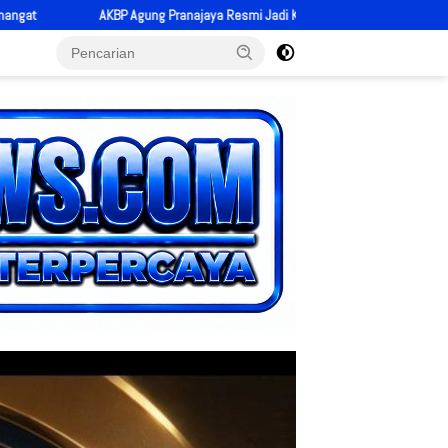
i Jadi Kapolres Pariaman, Bawa Energi Baru dan Tekad Perkuat Pelayanan kep