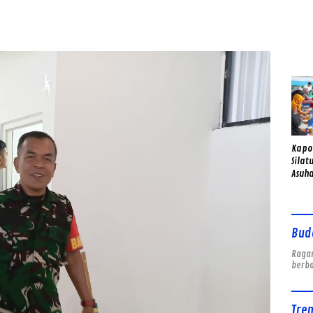
Gend
Sema
Kapo
Silat
Asuha
Anak 
Bud
Ragam
berb
Tre