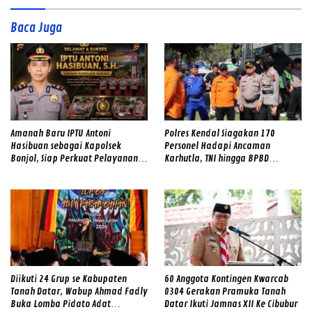
Baca Juga
Amanah Baru IPTU Antoni
Polres Kendal Siagakan 170
Hasibuan sebagai Kapolsek
Personel Hadapi Ancaman
Bonjol, Siap Perkuat Pelayanan
Karhutla, TNI hingga BPBD
dan Kamtibmas di Tengah
Dilibatkan
Masyarakat
Diikuti 24 Grup se Kabupaten
60 Anggota Kontingen Kwarcab
Tanah Datar, Wabup Ahmad Fadly
0304 Gerakan Pramuka Tanah
Buka Lomba Pidato Adat
Datar Ikuti Jamnas XII Ke Cibubur