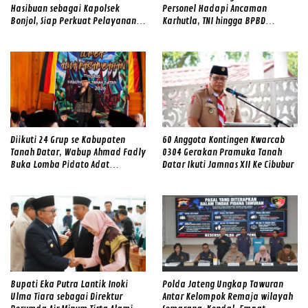
Hasibuan sebagai Kapolsek
Personel Hadapi Ancaman
Bonjol, Siap Perkuat Pelayanan
Karhutla, TNI hingga BPBD
dan Kamtibmas di Tengah
Dilibatkan
Masyarakat
Diikuti 24 Grup se Kabupaten
60 Anggota Kontingen Kwarcab
Tanah Datar, Wabup Ahmad Fadly
0304 Gerakan Pramuka Tanah
Buka Lomba Pidato Adat
Datar Ikuti Jamnas XII Ke Cibubur
Minangkabau
Bupati Eka Putra Lantik Inoki
Polda Jateng Ungkap Tawuran
Ulma Tiara sebagai Direktur
Antar Kelompok Remaja wilayah