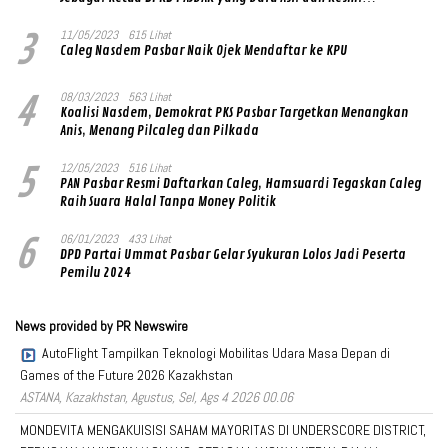
Ditandatangani Ketum Prabowo Subianto
3
11/05/2023
615 Lihat
Caleg Nasdem Pasbar Naik Ojek Mendaftar ke KPU
4
08/03/2023
563 Lihat
Koalisi Nasdem, Demokrat PKS Pasbar Targetkan Menangkan
Anis, Menang Pilcaleg dan Pilkada
5
12/05/2023
516 Lihat
PAN Pasbar Resmi Daftarkan Caleg, Hamsuardi Tegaskan Caleg
Raih Suara Halal Tanpa Money Politik
6
06/01/2023
433 Lihat
DPD Partai Ummat Pasbar Gelar Syukuran Lolos Jadi Peserta
Pemilu 2024
News provided by PR Newswire
AutoFlight Tampilkan Teknologi Mobilitas Udara Masa Depan di
Games of the Future 2026 Kazakhstan
ASTANA, Kazakhstan, Agustus, Sel, Ags 4 2026 00.06
MONDEVITA MENGAKUISISI SAHAM MAYORITAS DI UNDERSCORE DISTRICT,