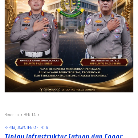
Beranda
BERITA
BERITA
,
JAWA TENGAH
,
POLRI
Tinjau Infrastruktur Satuan dan Cagar