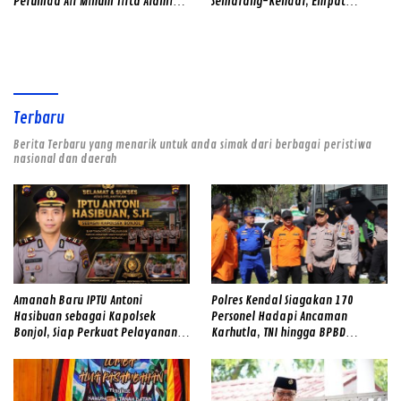
Perumda Air Minum Tirta Alami
Semarang-Kendal, Empat
2026–2031
Tersangka Ditahan dan 17 DPO
Diburu
Terbaru
Berita Terbaru yang menarik untuk anda simak dari berbagai peristiwa
nasional dan daerah
Amanah Baru IPTU Antoni
Polres Kendal Siagakan 170
Hasibuan sebagai Kapolsek
Personel Hadapi Ancaman
Bonjol, Siap Perkuat Pelayanan
Karhutla, TNI hingga BPBD
dan Kamtibmas di Tengah
Dilibatkan
Masyarakat