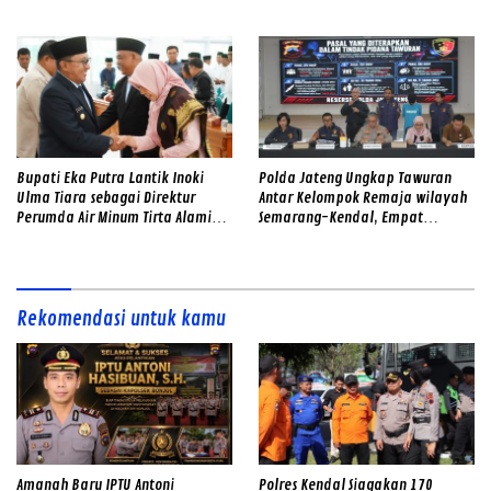
Minangkabau
Bupati Eka Putra Lantik Inoki
Polda Jateng Ungkap Tawuran
Ulma Tiara sebagai Direktur
Antar Kelompok Remaja wilayah
Perumda Air Minum Tirta Alami
Semarang-Kendal, Empat
2026–2031
Tersangka Ditahan dan 17 DPO
Diburu
Rekomendasi untuk kamu
Amanah Baru IPTU Antoni
Polres Kendal Siagakan 170