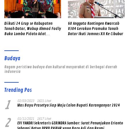
Diikuti 24 Grup se Kabupaten
60 Anggota Kontingen Kwarcab
Tanah Datar, Wabup Ahmad Fadly
0304 Gerakan Pramuka Tanah
Buka Lomba Pidato Adat
Datar Ikuti Jamnas XII Ke Cibubur
Minangkabau
Budaya
Ragam peristiwa budaya dan kultural masyarakat di berbagai daerah
indonesia
Trending Pos
1
02/03/2023
1621 Lihat
Mas Bayu Prasetyo Siap Maju Calon Bupati Karanganyar 2024
2
01/11/2021
1617 Lihat
EVI YANDRI Sekretaris GERINDRA Sumbar: Surat Penunjukan Erianto
Sebagai Ketua DPRD PASBAR yang Baru Asli dan Resmi