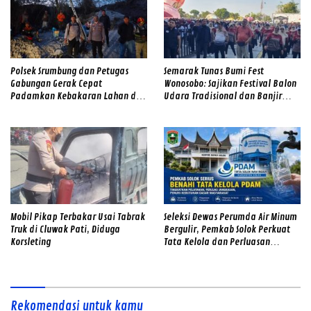
Polsek Srumbung dan Petugas
Semarak Tunas Bumi Fest
Gabungan Gerak Cepat
Wonosobo: Sajikan Festival Balon
Padamkan Kebakaran Lahan di
Udara Tradisional dan Banjir
Lereng Merapi
Doorprize
Mobil Pikap Terbakar Usai Tabrak
Seleksi Dewas Perumda Air Minum
Truk di Cluwak Pati, Diduga
Bergulir, Pemkab Solok Perkuat
Korsleting
Tata Kelola dan Perluasan
Layanan
Rekomendasi untuk kamu