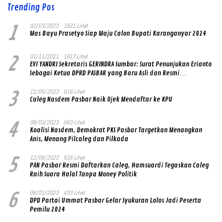
Trending Pos
1
02/03/2023
1621 Lihat
Mas Bayu Prasetyo Siap Maju Calon Bupati Karanganyar 2024
2
01/11/2021
1617 Lihat
EVI YANDRI Sekretaris GERINDRA Sumbar: Surat Penunjukan Erianto
Sebagai Ketua DPRD PASBAR yang Baru Asli dan Resmi
Ditandatangani Ketum Prabowo Subianto
3
11/05/2023
616 Lihat
Caleg Nasdem Pasbar Naik Ojek Mendaftar ke KPU
4
08/03/2023
563 Lihat
Koalisi Nasdem, Demokrat PKS Pasbar Targetkan Menangkan
Anis, Menang Pilcaleg dan Pilkada
5
12/05/2023
516 Lihat
PAN Pasbar Resmi Daftarkan Caleg, Hamsuardi Tegaskan Caleg
Raih Suara Halal Tanpa Money Politik
6
06/01/2023
433 Lihat
DPD Partai Ummat Pasbar Gelar Syukuran Lolos Jadi Peserta
Pemilu 2024