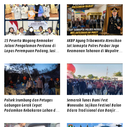
15 Peserta Magang Kemnaker
AKBP Agung Tribawanto Atensikan
Jalani Pengalaman Perdana di
Sat Samapta Polres Pasbar Jaga
Lapas Perempuan Padang, Susi
Keamanan Tahanan di Mapolres
Andriani Pohan Soroti Integritas
Pasaman Barat
dan Profesionalisme
Polsek Srumbung dan Petugas
Semarak Tunas Bumi Fest
Gabungan Gerak Cepat
Wonosobo: Sajikan Festival Balon
Padamkan Kebakaran Lahan di
Udara Tradisional dan Banjir
Lereng Merapi
Doorprize