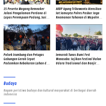
15 Peserta Magang Kemnaker
AKBP Agung Tribawanto Atensikan
Jalani Pengalaman Perdana di
Sat Samapta Polres Pasbar Jaga
Lapas Perempuan Padang, Susi
Keamanan Tahanan di Mapolres
Andriani Pohan Soroti Integritas
Pasaman Barat
dan Profesionalisme
Polsek Srumbung dan Petugas
Semarak Tunas Bumi Fest
Gabungan Gerak Cepat
Wonosobo: Sajikan Festival Balon
Padamkan Kebakaran Lahan di
Udara Tradisional dan Banjir
Lereng Merapi
Doorprize
Budaya
Ragam peristiwa budaya dan kultural masyarakat di berbagai daerah
indonesia