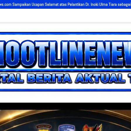
r. Inoki Ulma Tiara sebagai Direktur Utama PDAM Tirta Alami
HUT ke