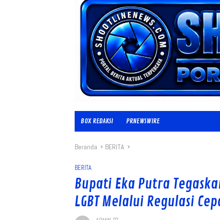
BOX REDAKSI
PRNEWSWIRE
Beranda
BERITA
BERITA
Bupati Eka Putra Tegask
LGBT Melalui Regulasi Cep
ADMIN TD