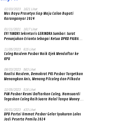
02/03/2023
1621 Lihat
Mas Bayu Prasetyo Siap Maju Calon Bupati
Karanganyar 2024
01/11/2021
1617 Lihat
EVI YANDRI Sekretaris GERINDRA Sumbar: Surat
Penunjukan Erianto Sebagai Ketua DPRD PASBAR
yang Baru Asli dan Resmi Ditandatangani Ketum
Prabowo Subianto
11/05/2023
615 Lihat
Caleg Nasdem Pasbar Naik Ojek Mendaftar ke
KPU
08/03/2023
563 Lihat
Koalisi Nasdem, Demokrat PKS Pasbar Targetkan
Menangkan Anis, Menang Pilcaleg dan Pilkada
12/05/2023
516 Lihat
PAN Pasbar Resmi Daftarkan Caleg, Hamsuardi
Tegaskan Caleg Raih Suara Halal Tanpa Money
Politik
06/01/2023
433 Lihat
DPD Partai Ummat Pasbar Gelar Syukuran Lolos
Jadi Peserta Pemilu 2024