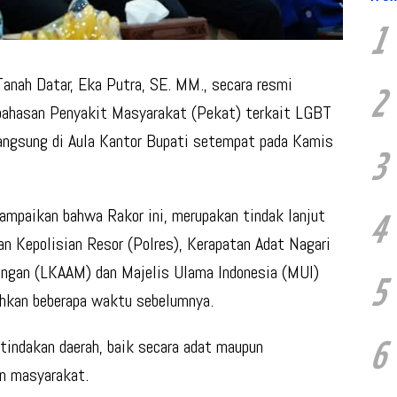
1
nah Datar, Eka Putra, SE. MM., secara resmi
2
ahasan Penyakit Masyarakat (Pekat) terkait LGBT
langsung di Aula Kantor Bupati setempat pada Kamis
3
ampaikan bahwa Rakor ini, merupakan tindak lanjut
4
n Kepolisian Resor (Polres), Kerapatan Adat Nagari
angan (LKAAM) dan Majelis Ulama Indonesia (MUI)
5
ahkan beberapa waktu sebelumnya.
 tindakan daerah, baik secara adat maupun
6
n masyarakat.