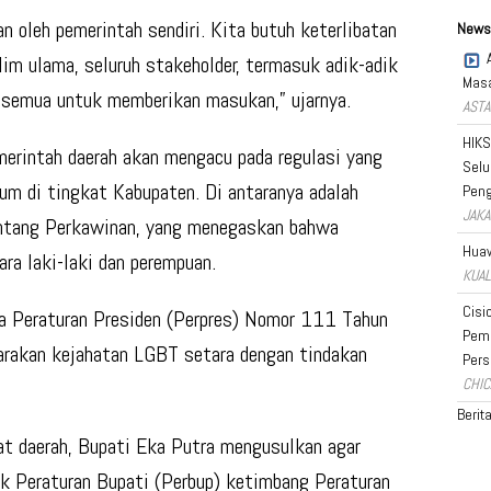
n oleh pemerintah sendiri. Kita butuh keterlibatan
News
lim ulama, seluruh stakeholder, termasuk adik-adik
Masa
g semua untuk memberikan masukan,” ujarnya.
ASTA
HIKS
erintah daerah akan mengacu pada regulasi yang
Selu
um di tingkat Kabupaten. Di antaranya adalah
Peng
JAKA
tang Perkawinan, yang menegaskan bahwa
Huaw
ra laki-laki dan perempuan.
KUAL
Cisi
ada Peraturan Presiden (Perpres) Nomor 111 Tahun
Pema
rakan kejahatan LGBT setara dengan tindakan
Pers
CHIC
Berit
t daerah, Bupati Eka Putra mengusulkan agar
uk Peraturan Bupati (Perbup) ketimbang Peraturan