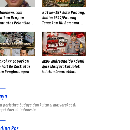
tlinenews.com
HUT ke-357 Kota Padang,
aikan Ucapan
Kodim 0312/Padang
mat atas Pelantikan
Tegaskan TNI Bersama
noki Ulma Tiara
Rakyat untuk Kota yang
gai Direktur Utama
Makin Maju
Tirta Alami
t Pol PP Laporkan
AKBP Andreanaldo Ademi
 Fort De Kock atas
Ajak Masyarakat Solok
an Penghalangan
Selatan Semarakkan
s, Kuasa Hukum
Kemerdekaan dengan
an: “Jangan Sampai
Kibarkan Merah Putih
Dugaan Rekayasa
s yang Menghambat
aya
gakan Keadilan”
 peristiwa budaya dan kultural masyarakat di
agai daerah indonesia
nding Pos