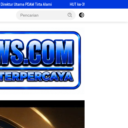
-357 Kota Padang, Kodim 0312/Padang Tegaskan TNI Bersama Rakyat untuk Kota