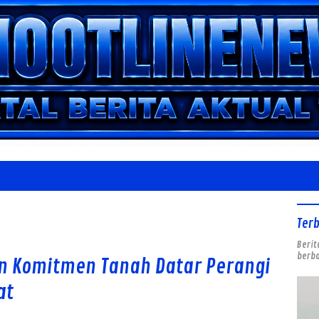
Ter
Berit
berba
an Komitmen Tanah Datar Perangi
at