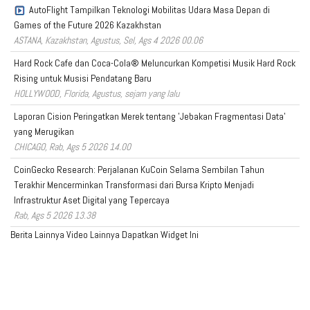
AutoFlight Tampilkan Teknologi Mobilitas Udara Masa Depan di
Games of the Future 2026 Kazakhstan
ASTANA, Kazakhstan, Agustus, Sel, Ags 4 2026 00.06
Hard Rock Cafe dan Coca-Cola® Meluncurkan Kompetisi Musik Hard Rock
Rising untuk Musisi Pendatang Baru
HOLLYWOOD, Florida, Agustus, sejam yang lalu
Laporan Cision Peringatkan Merek tentang 'Jebakan Fragmentasi Data'
yang Merugikan
CHICAGO, Rab, Ags 5 2026 14.00
CoinGecko Research: Perjalanan KuCoin Selama Sembilan Tahun
Terakhir Mencerminkan Transformasi dari Bursa Kripto Menjadi
Infrastruktur Aset Digital yang Tepercaya
Rab, Ags 5 2026 13.38
Berita Lainnya
Video Lainnya
Dapatkan Widget Ini