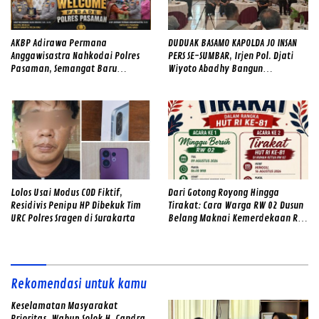
AKBP Adirawa Permana
DUDUAK BASAMO KAPOLDA JO INSAN
Anggawisastra Nahkodai Polres
PERS SE-SUMBAR, Irjen Pol. Djati
Pasaman, Semangat Baru
Wiyoto Abadhy Bangun
Mengayomi Masyarakat
Komunikasi Tanpa Sekat Bersama
Wartawan
Lolos Usai Modus COD Fiktif,
Dari Gotong Royong Hingga
Residivis Penipu HP Dibekuk Tim
Tirakat: Cara Warga RW 02 Dusun
URC Polres Sragen di Surakarta
Belang Maknai Kemerdekaan RI
ke-81
Rekomendasi untuk kamu
Keselamatan Masyarakat
Prioritas, Wabup Solok H. Candra