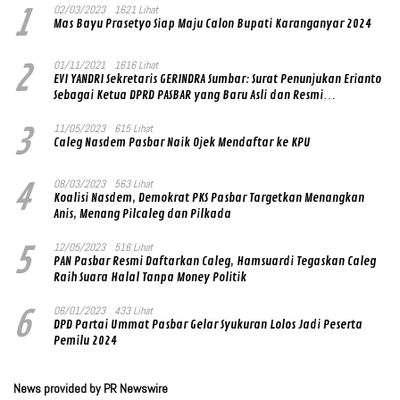
1
02/03/2023
1621 Lihat
Mas Bayu Prasetyo Siap Maju Calon Bupati Karanganyar 2024
2
01/11/2021
1616 Lihat
EVI YANDRI Sekretaris GERINDRA Sumbar: Surat Penunjukan Erianto
Sebagai Ketua DPRD PASBAR yang Baru Asli dan Resmi
Ditandatangani Ketum Prabowo Subianto
3
11/05/2023
615 Lihat
Caleg Nasdem Pasbar Naik Ojek Mendaftar ke KPU
4
08/03/2023
563 Lihat
Koalisi Nasdem, Demokrat PKS Pasbar Targetkan Menangkan
Anis, Menang Pilcaleg dan Pilkada
5
12/05/2023
516 Lihat
PAN Pasbar Resmi Daftarkan Caleg, Hamsuardi Tegaskan Caleg
Raih Suara Halal Tanpa Money Politik
6
06/01/2023
433 Lihat
DPD Partai Ummat Pasbar Gelar Syukuran Lolos Jadi Peserta
Pemilu 2024
News provided by PR Newswire