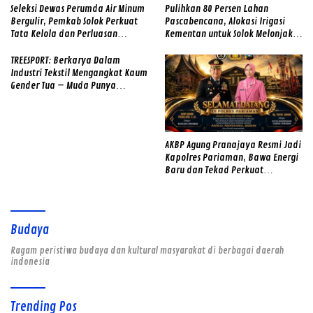
Seleksi Dewas Perumda Air Minum
Pulihkan 80 Persen Lahan
Bergulir, Pemkab Solok Perkuat
Pascabencana, Alokasi Irigasi
Tata Kelola dan Perluasan
Kementan untuk Solok Melonjak
Layanan
dari 13 Jadi 74 Unit
TREESPORT: Berkarya Dalam
Industri Tekstil Mengangkat Kaum
Gender Tua – Muda Punya
Semangat
AKBP Agung Pranajaya Resmi Jadi
Kapolres Pariaman, Bawa Energi
Baru dan Tekad Perkuat
Pelayanan kepada Masyarakat
Budaya
Ragam peristiwa budaya dan kultural masyarakat di berbagai daerah
indonesia
Trending Pos