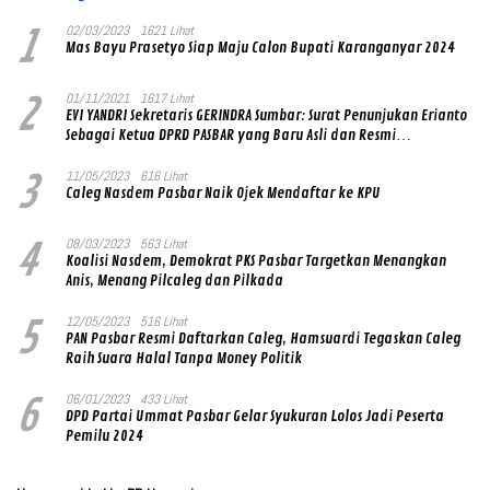
1
02/03/2023
1621 Lihat
Mas Bayu Prasetyo Siap Maju Calon Bupati Karanganyar 2024
2
01/11/2021
1617 Lihat
EVI YANDRI Sekretaris GERINDRA Sumbar: Surat Penunjukan Erianto
Sebagai Ketua DPRD PASBAR yang Baru Asli dan Resmi
Ditandatangani Ketum Prabowo Subianto
3
11/05/2023
616 Lihat
Caleg Nasdem Pasbar Naik Ojek Mendaftar ke KPU
4
08/03/2023
563 Lihat
Koalisi Nasdem, Demokrat PKS Pasbar Targetkan Menangkan
Anis, Menang Pilcaleg dan Pilkada
5
12/05/2023
516 Lihat
PAN Pasbar Resmi Daftarkan Caleg, Hamsuardi Tegaskan Caleg
Raih Suara Halal Tanpa Money Politik
6
06/01/2023
433 Lihat
DPD Partai Ummat Pasbar Gelar Syukuran Lolos Jadi Peserta
Pemilu 2024