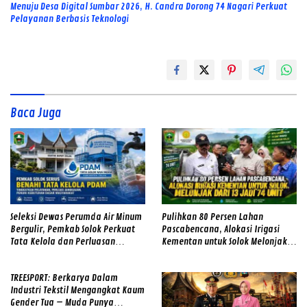
Menuju Desa Digital Sumbar 2026, H. Candra Dorong 74 Nagari Perkuat
Pelayanan Berbasis Teknologi
Baca Juga
Seleksi Dewas Perumda Air Minum
Pulihkan 80 Persen Lahan
Bergulir, Pemkab Solok Perkuat
Pascabencana, Alokasi Irigasi
Tata Kelola dan Perluasan
Kementan untuk Solok Melonjak
Layanan
dari 13 Jadi 74 Unit
TREESPORT: Berkarya Dalam
Industri Tekstil Mengangkat Kaum
Gender Tua – Muda Punya