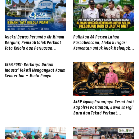
Seleksi Dewas Perumda Air Minum
Pulihkan 80 Persen Lahan
Bergulir, Pemkab Solok Perkuat
Pascabencana, Alokasi Irigasi
Tata Kelola dan Perluasan
Kementan untuk Solok Melonjak
Layanan
dari 13 Jadi 74 Unit
TREESPORT: Berkarya Dalam
Industri Tekstil Mengangkat Kaum
Gender Tua – Muda Punya
Semangat
AKBP Agung Pranajaya Resmi Jadi
Kapolres Pariaman, Bawa Energi
Baru dan Tekad Perkuat
Pelayanan kepada Masyarakat