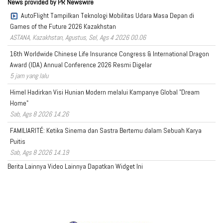
News provided by PR Newswire
AutoFlight Tampilkan Teknologi Mobilitas Udara Masa Depan di
Games of the Future 2026 Kazakhstan
ASTANA, Kazakhstan, Agustus, Sel, Ags 4 2026 00.06
16th Worldwide Chinese Life Insurance Congress & International Dragon
Award (IDA) Annual Conference 2026 Resmi Digelar
5 jam yang lalu
Himel Hadirkan Visi Hunian Modern melalui Kampanye Global "Dream
Home"
Sab, Ags 8 2026 14.26
FAMILIARITÉ: Ketika Sinema dan Sastra Bertemu dalam Sebuah Karya
Puitis
Sab, Ags 8 2026 14.19
Berita Lainnya
Video Lainnya
Dapatkan Widget Ini