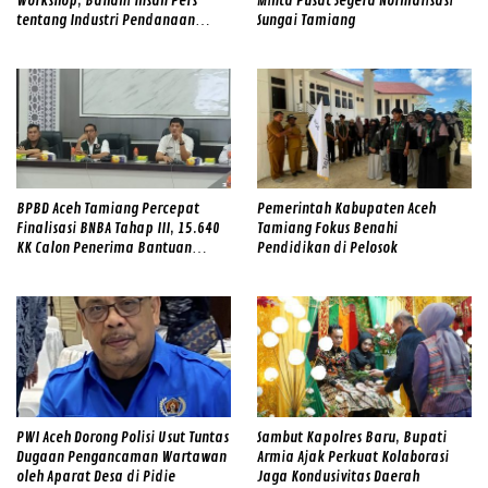
Workshop, Bahani Insan Pers
Minta Pusat Segera Normalisasi
tentang Industri Pendanaan
Sungai Tamiang
Digital
BPBD Aceh Tamiang Percepat
Pemerintah Kabupaten Aceh
Finalisasi BNBA Tahap III, 15.640
Tamiang Fokus Benahi
KK Calon Penerima Bantuan
Pendidikan di Pelosok
Diverifikasi
PWI Aceh Dorong Polisi Usut Tuntas
Sambut Kapolres Baru, Bupati
Dugaan Pengancaman Wartawan
Armia Ajak Perkuat Kolaborasi
oleh Aparat Desa di Pidie
Jaga Kondusivitas Daerah