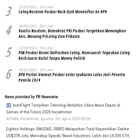
Ditandatangani Ketum Prabowo Subianto
3
11/05/2023
615 Lihat
Caleg Nasdem Pasbar Naik Ojek Mendaftar ke KPU
4
08/03/2023
563 Lihat
Koalisi Nasdem, Demokrat PKS Pasbar Targetkan Menangkan
Anis, Menang Pilcaleg dan Pilkada
5
12/05/2023
516 Lihat
PAN Pasbar Resmi Daftarkan Caleg, Hamsuardi Tegaskan Caleg
Raih Suara Halal Tanpa Money Politik
6
06/01/2023
433 Lihat
DPD Partai Ummat Pasbar Gelar Syukuran Lolos Jadi Peserta
Pemilu 2024
News provided by PR Newswire
AutoFlight Tampilkan Teknologi Mobilitas Udara Masa Depan di
Games of the Future 2026 Kazakhstan
ASTANA, Kazakhstan, Agustus, Sel, Ags 4 2026 00.06
Eightco Holdings (NASDAQ: ORBS) Melaporkan Total Kepemilikan Sekitar
US$378 Juta, Mencakup OpenAI, Beast Industries, Lebih dari 16.000 ETH,