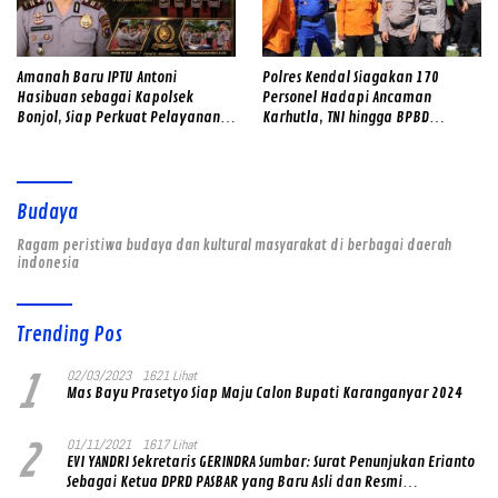
Amanah Baru IPTU Antoni
Polres Kendal Siagakan 170
Hasibuan sebagai Kapolsek
Personel Hadapi Ancaman
Bonjol, Siap Perkuat Pelayanan
Karhutla, TNI hingga BPBD
dan Kamtibmas di Tengah
Dilibatkan
Masyarakat
Budaya
Ragam peristiwa budaya dan kultural masyarakat di berbagai daerah
indonesia
Trending Pos
1
02/03/2023
1621 Lihat
Mas Bayu Prasetyo Siap Maju Calon Bupati Karanganyar 2024
2
01/11/2021
1617 Lihat
EVI YANDRI Sekretaris GERINDRA Sumbar: Surat Penunjukan Erianto
Sebagai Ketua DPRD PASBAR yang Baru Asli dan Resmi