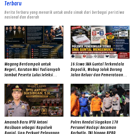
Terbaru
Berita Terbaru yang menarik untuk anda simak dari berbagai peristiwa
nasional dan daerah
Magang Berdampak untuk
16 Siswa SMA Guntal Terkendala
Negeri, Karutan Mai Yudiansyah
Dapodik, Wabup Solok Dorong
Sambut Peserta Lulus Seleksi
Jalan Keluar dan Pemerataan
Magang Hub Rutan Kelas IIB
Kualitas Sekolah
Padang
Amanah Baru IPTU Antoni
Polres Kendal Siagakan 170
Hasibuan sebagai Kapolsek
Personel Hadapi Ancaman
Bonjol, Siap Perkuat Pelayanan
Karhutla, TNI hingga BPBD