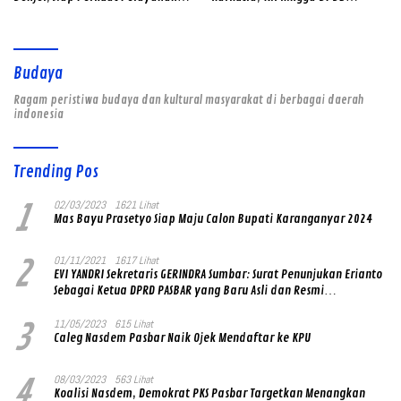
dan Kamtibmas di Tengah
Dilibatkan
Masyarakat
Budaya
Ragam peristiwa budaya dan kultural masyarakat di berbagai daerah
indonesia
Trending Pos
1
02/03/2023
1621 Lihat
Mas Bayu Prasetyo Siap Maju Calon Bupati Karanganyar 2024
2
01/11/2021
1617 Lihat
EVI YANDRI Sekretaris GERINDRA Sumbar: Surat Penunjukan Erianto
Sebagai Ketua DPRD PASBAR yang Baru Asli dan Resmi
Ditandatangani Ketum Prabowo Subianto
3
11/05/2023
615 Lihat
Caleg Nasdem Pasbar Naik Ojek Mendaftar ke KPU
4
08/03/2023
563 Lihat
Koalisi Nasdem, Demokrat PKS Pasbar Targetkan Menangkan