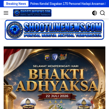
Langsung
Breaking News
Polres Kendal Siagakan 170 Personel Hadapi Ancaman Karhutla, TNI hingga
ke
konten