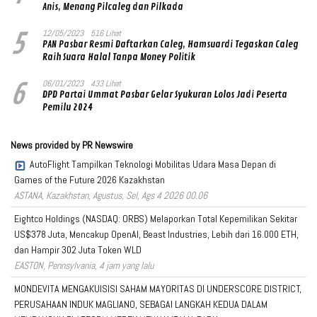
Anis, Menang Pilcaleg dan Pilkada
5
12/05/2023
516 Lihat
PAN Pasbar Resmi Daftarkan Caleg, Hamsuardi Tegaskan Caleg
Raih Suara Halal Tanpa Money Politik
6
06/01/2023
433 Lihat
DPD Partai Ummat Pasbar Gelar Syukuran Lolos Jadi Peserta
Pemilu 2024
News provided by PR Newswire
AutoFlight Tampilkan Teknologi Mobilitas Udara Masa Depan di
Games of the Future 2026 Kazakhstan
ASTANA, Kazakhstan, Agustus, Sel, Ags 4 2026 00.06
Eightco Holdings (NASDAQ: ORBS) Melaporkan Total Kepemilikan Sekitar
US$378 Juta, Mencakup OpenAI, Beast Industries, Lebih dari 16.000 ETH,
dan Hampir 302 Juta Token WLD
EASTON, Pennsylvania, 4 jam yang lalu
MONDEVITA MENGAKUISISI SAHAM MAYORITAS DI UNDERSCORE DISTRICT,
PERUSAHAAN INDUK MAGLIANO, SEBAGAI LANGKAH KEDUA DALAM