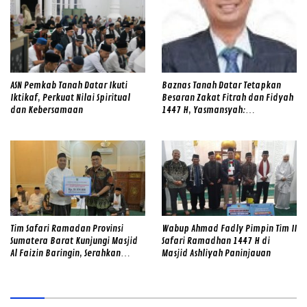
ASN Pemkab Tanah Datar Ikuti
Baznas Tanah Datar Tetapkan
Iktikaf, Perkuat Nilai Spiritual
Besaran Zakat Fitrah dan Fidyah
dan Kebersamaan
1447 H, Yasmansyah:
Diseragamkan untuk Pedoman
Umat
Tim Safari Ramadan Provinsi
Wabup Ahmad Fadly Pimpin Tim II
Sumatera Barat Kunjungi Masjid
Safari Ramadhan 1447 H di
Al Faizin Baringin, Serahkan
Masjid Ashliyah Paninjauan
Bantuan dan Sampaikan Program
Prioritas, Termasuk
Pembangunan Jembatan dan
Rehabilitasi Jalan