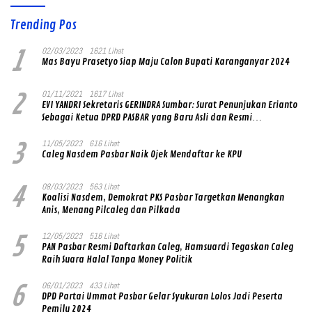
Trending Pos
1
02/03/2023
1621 Lihat
Mas Bayu Prasetyo Siap Maju Calon Bupati Karanganyar 2024
2
01/11/2021
1617 Lihat
EVI YANDRI Sekretaris GERINDRA Sumbar: Surat Penunjukan Erianto
Sebagai Ketua DPRD PASBAR yang Baru Asli dan Resmi
Ditandatangani Ketum Prabowo Subianto
3
11/05/2023
616 Lihat
Caleg Nasdem Pasbar Naik Ojek Mendaftar ke KPU
4
08/03/2023
563 Lihat
Koalisi Nasdem, Demokrat PKS Pasbar Targetkan Menangkan
Anis, Menang Pilcaleg dan Pilkada
5
12/05/2023
516 Lihat
PAN Pasbar Resmi Daftarkan Caleg, Hamsuardi Tegaskan Caleg
Raih Suara Halal Tanpa Money Politik
6
06/01/2023
433 Lihat
DPD Partai Ummat Pasbar Gelar Syukuran Lolos Jadi Peserta
Pemilu 2024