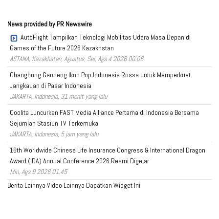
News provided by PR Newswire
AutoFlight Tampilkan Teknologi Mobilitas Udara Masa Depan di
Games of the Future 2026 Kazakhstan
ASTANA, Kazakhstan, Agustus, Sel, Ags 4 2026 00.06
Changhong Gandeng Ikon Pop Indonesia Rossa untuk Memperkuat
Jangkauan di Pasar Indonesia
JAKARTA, Indonesia, 31 menit yang lalu
Coolita Luncurkan FAST Media Alliance Pertama di Indonesia Bersama
Sejumlah Stasiun TV Terkemuka
JAKARTA, Indonesia, 5 jam yang lalu
16th Worldwide Chinese Life Insurance Congress & International Dragon
Award (IDA) Annual Conference 2026 Resmi Digelar
Min, Ags 9 2026 01.45
Berita Lainnya
Video Lainnya
Dapatkan Widget Ini