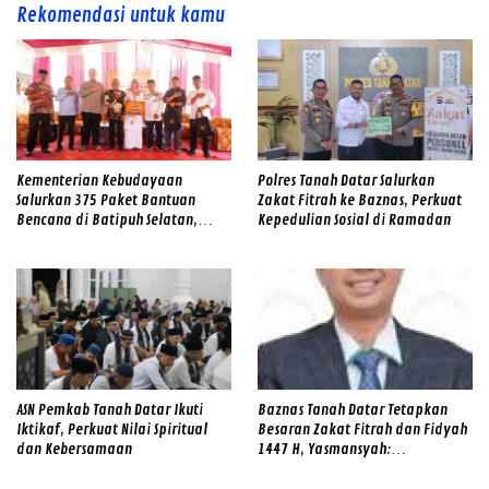
Rekomendasi untuk kamu
Kementerian Kebudayaan
Polres Tanah Datar Salurkan
Salurkan 375 Paket Bantuan
Zakat Fitrah ke Baznas, Perkuat
Bencana di Batipuh Selatan,
Kepedulian Sosial di Ramadan
Wabup: Pererat Hubungan Pusat
dan Daerah
ASN Pemkab Tanah Datar Ikuti
Baznas Tanah Datar Tetapkan
Iktikaf, Perkuat Nilai Spiritual
Besaran Zakat Fitrah dan Fidyah
dan Kebersamaan
1447 H, Yasmansyah:
Diseragamkan untuk Pedoman
Umat