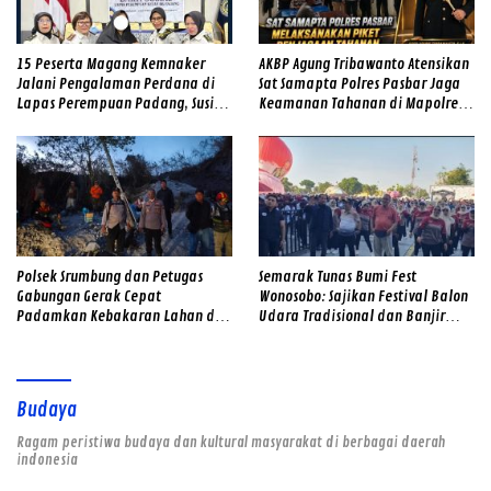
15 Peserta Magang Kemnaker
AKBP Agung Tribawanto Atensikan
Jalani Pengalaman Perdana di
Sat Samapta Polres Pasbar Jaga
Lapas Perempuan Padang, Susi
Keamanan Tahanan di Mapolres
Andriani Pohan Soroti Integritas
Pasaman Barat
dan Profesionalisme
Polsek Srumbung dan Petugas
Semarak Tunas Bumi Fest
Gabungan Gerak Cepat
Wonosobo: Sajikan Festival Balon
Padamkan Kebakaran Lahan di
Udara Tradisional dan Banjir
Lereng Merapi
Doorprize
Budaya
Ragam peristiwa budaya dan kultural masyarakat di berbagai daerah
indonesia