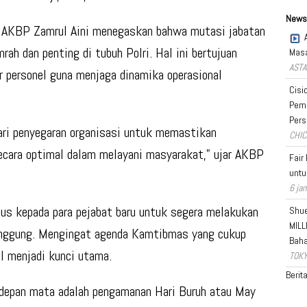
News
 AKBP Zamrul Aini menegaskan bahwa mutasi jabatan
ah dan penting di tubuh Polri. Hal ini bertujuan
Masa
ASTA
r personel guna menjaga dinamika operasional
Cisi
Pema
Pers
dari penyegaran organisasi untuk memastikan
CHIC
secara optimal dalam melayani masyarakat,” ujar AKBP
Fair
untu
6 jam
us kepada para pejabat baru untuk segera melakukan
Shue
MILL
anggung. Mengingat agenda Kamtibmas yang cukup
Bah
al menjadi kunci utama.
TOKY
Berit
i depan mata adalah pengamanan Hari Buruh atau May