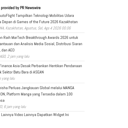
 provided by PR Newswire
AutoFlight Tampilkan Teknologi Mobilitas Udara
 Depan di Games of the Future 2026 Kazakhstan
NA, Kazakhstan, Agustus, Sel, Ags 4 2026 00.06
on Raih MarTech Breakthrough Awards 2026 untuk
ntauan dan Analisis Media Sosial, Distribusi Siaran
, dan AEO
AGO, 2 jam yang lalu
 Finance Asia Desak Perbankan Hentikan Pendanaan
k Sektor Batu Bara di ASEAN
 yang lalu
isha Perluas Jangkauan Global melalui MANGA
ION, Platform Manga yang Tersedia dalam 100
asa
O, 6 jam yang lalu
a Lainnya
Video Lainnya
Dapatkan Widget Ini