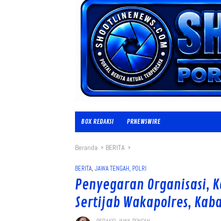
BOX REDAKSI
PRNEWSWIRE
Beranda
BERITA
BERITA
,
JAWA TENGAH
,
POLRI
Penyegaran Organisasi, 
Sertijab Wakapolres, Kab
REDAKSI JAWA TENGAH