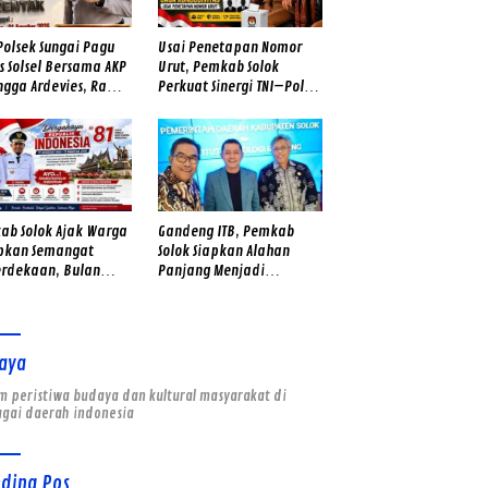
Polsek Sungai Pagu
Usai Penetapan Nomor
s Solsel Bersama AKP
Urut, Pemkab Solok
ngga Ardevies, Rawat
Perkuat Sinergi TNI–Polri
ngat Kemerdekaan
Jaga Kondusivitas
Pilwana Serentak di 23
Nagari
ab Solok Ajak Warga
Gandeng ITB, Pemkab
pkan Semangat
Solok Siapkan Alahan
rdekaan, Bulan
Panjang Menjadi
tus Diwarnai Gerakan
Destinasi Wisata Berkelas
h Putih dan Gotong
Dunia
ng
aya
 peristiwa budaya dan kultural masyarakat di
agai daerah indonesia
nding Pos