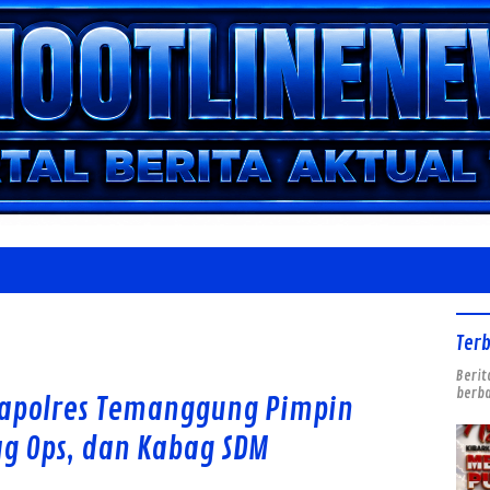
Ter
Berit
berba
Kapolres Temanggung Pimpin
ag Ops, dan Kabag SDM