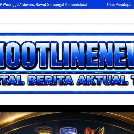
gat Kemerdekaan
Usai Penetapan Nomor Urut, Pemkab Solok Perkuat Sin