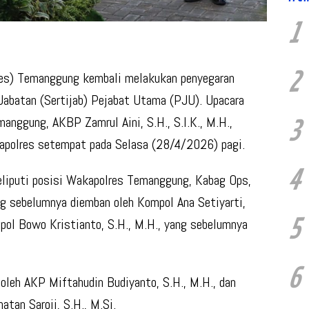
1
2
s) Temanggung kembali melakukan penyegaran
 Jabatan (Sertijab) Pejabat Utama (PJU). Upacara
anggung, AKBP Zamrul Aini, S.H., S.I.K., M.H.,
3
Mapolres setempat pada Selasa (28/4/2026) pagi.
4
eliputi posisi Wakapolres Temanggung, Kabag Ops,
 sebelumnya diemban oleh Kompol Ana Setiyarti,
5
mpol Bowo Kristianto, S.H., M.H., yang sebelumnya
6
t oleh AKP Miftahudin Budiyanto, S.H., M.H., dan
tan Saroji, S.H., M.Si.