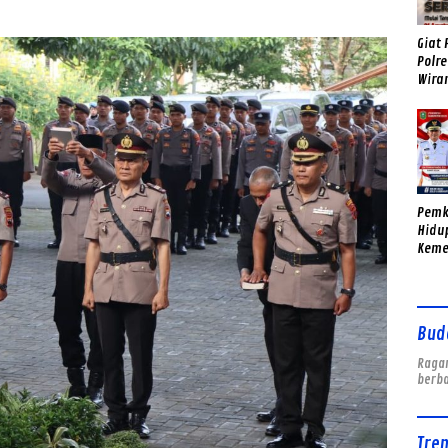
Giat 
Polre
Wira
Sema
Pemk
Hidu
Keme
Agus
Mera
Royo
Bud
Ragam
berb
Tre