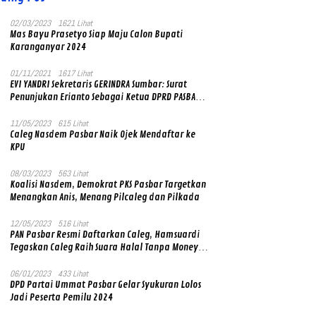
02/03/2023
1621 Lihat
Mas Bayu Prasetyo Siap Maju Calon Bupati
Karanganyar 2024
01/11/2021
1617 Lihat
EVI YANDRI Sekretaris GERINDRA Sumbar: Surat
Penunjukan Erianto Sebagai Ketua DPRD PASBAR
yang Baru Asli dan Resmi Ditandatangani Ketum
Prabowo Subianto
11/05/2023
615 Lihat
Caleg Nasdem Pasbar Naik Ojek Mendaftar ke
KPU
08/03/2023
563 Lihat
Koalisi Nasdem, Demokrat PKS Pasbar Targetkan
Menangkan Anis, Menang Pilcaleg dan Pilkada
12/05/2023
516 Lihat
PAN Pasbar Resmi Daftarkan Caleg, Hamsuardi
Tegaskan Caleg Raih Suara Halal Tanpa Money
Politik
06/01/2023
433 Lihat
DPD Partai Ummat Pasbar Gelar Syukuran Lolos
Jadi Peserta Pemilu 2024