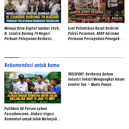
Menuju Desa Digital Sumbar 2026,
Giat Pelantikan Kasat Reskrim
H. Candra Dorong 74 Nagari
Polres Pasaman, AKBP Adirawa
Perkuat Pelayanan Berbasis
Permana Percayakan Penegakan
Teknologi
Hukum kepada IPTU Hadyan
Hawari
Rekomendasi untuk kamu
TREESPORT: Berkarya Dalam
Industri Tekstil Mengangkat Kaum
Gender Tua – Muda Punya
Semangat
Pulihkan 80 Persen Lahan
Pascabencana, Alokasi Irigasi
Kementan untuk Solok Melonjak
dari 13 Jadi 74 Unit