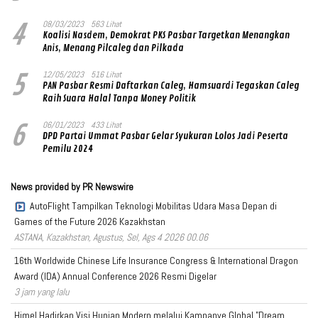
4
08/03/2023
563 Lihat
Koalisi Nasdem, Demokrat PKS Pasbar Targetkan Menangkan
Anis, Menang Pilcaleg dan Pilkada
5
12/05/2023
516 Lihat
PAN Pasbar Resmi Daftarkan Caleg, Hamsuardi Tegaskan Caleg
Raih Suara Halal Tanpa Money Politik
6
06/01/2023
433 Lihat
DPD Partai Ummat Pasbar Gelar Syukuran Lolos Jadi Peserta
Pemilu 2024
News provided by PR Newswire
AutoFlight Tampilkan Teknologi Mobilitas Udara Masa Depan di
Games of the Future 2026 Kazakhstan
ASTANA, Kazakhstan, Agustus, Sel, Ags 4 2026 00.06
16th Worldwide Chinese Life Insurance Congress & International Dragon
Award (IDA) Annual Conference 2026 Resmi Digelar
3 jam yang lalu
Himel Hadirkan Visi Hunian Modern melalui Kampanye Global "Dream