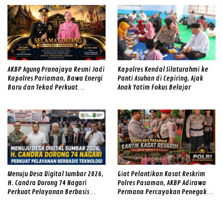
AKBP Agung Pranajaya Resmi Jadi
Kapolres Kendal Silaturahmi ke
Kapolres Pariaman, Bawa Energi
Panti Asuhan di Cepiring, Ajak
Baru dan Tekad Perkuat
Anak Yatim Fokus Belajar
Pelayanan kepada Masyarakat
Menuju Desa Digital Sumbar 2026,
Giat Pelantikan Kasat Reskrim
H. Candra Dorong 74 Nagari
Polres Pasaman, AKBP Adirawa
Perkuat Pelayanan Berbasis
Permana Percayakan Penegakan
Teknologi
Hukum kepada IPTU Hadyan
Hawari