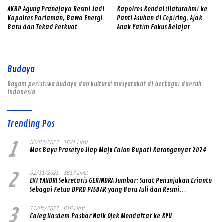
AKBP Agung Pranajaya Resmi Jadi
Kapolres Kendal Silaturahmi ke
Kapolres Pariaman, Bawa Energi
Panti Asuhan di Cepiring, Ajak
Baru dan Tekad Perkuat
Anak Yatim Fokus Belajar
Pelayanan kepada Masyarakat
Budaya
Ragam peristiwa budaya dan kultural masyarakat di berbagai daerah
indonesia
Trending Pos
1
02/03/2023
1621 Lihat
Mas Bayu Prasetyo Siap Maju Calon Bupati Karanganyar 2024
2
01/11/2021
1617 Lihat
EVI YANDRI Sekretaris GERINDRA Sumbar: Surat Penunjukan Erianto
Sebagai Ketua DPRD PASBAR yang Baru Asli dan Resmi
Ditandatangani Ketum Prabowo Subianto
3
11/05/2023
616 Lihat
Caleg Nasdem Pasbar Naik Ojek Mendaftar ke KPU