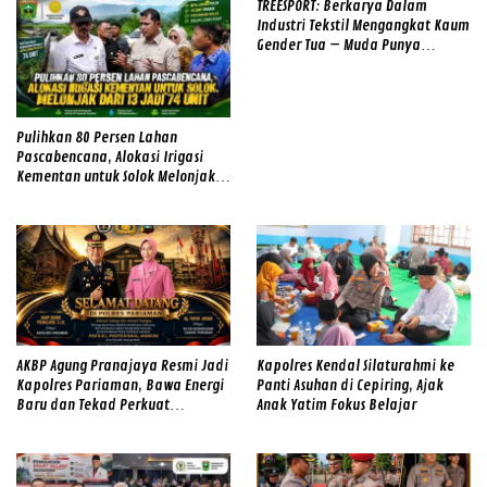
TREESPORT: Berkarya Dalam
Industri Tekstil Mengangkat Kaum
Gender Tua – Muda Punya
Semangat
Pulihkan 80 Persen Lahan
Pascabencana, Alokasi Irigasi
Kementan untuk Solok Melonjak
dari 13 Jadi 74 Unit
AKBP Agung Pranajaya Resmi Jadi
Kapolres Kendal Silaturahmi ke
Kapolres Pariaman, Bawa Energi
Panti Asuhan di Cepiring, Ajak
Baru dan Tekad Perkuat
Anak Yatim Fokus Belajar
Pelayanan kepada Masyarakat