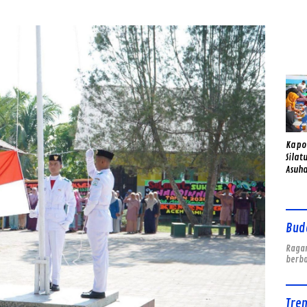
Gend
Sema
Kapo
Silat
Asuha
Anak 
Bud
Ragam
berb
Tre