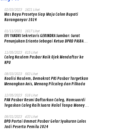
02/03/2023
1621 Lihat
Mas Bayu Prasetyo Siap Maju Calon Bupati
Karanganyar 2024
01/11/2021
1617 Lihat
EVI YANDRI Sekretaris GERINDRA Sumbar: Surat
Penunjukan Erianto Sebagai Ketua DPRD PASBAR
yang Baru Asli dan Resmi Ditandatangani Ketum
Prabowo Subianto
11/05/2023
615 Lihat
Caleg Nasdem Pasbar Naik Ojek Mendaftar ke
KPU
08/03/2023
563 Lihat
Koalisi Nasdem, Demokrat PKS Pasbar Targetkan
Menangkan Anis, Menang Pilcaleg dan Pilkada
12/05/2023
516 Lihat
PAN Pasbar Resmi Daftarkan Caleg, Hamsuardi
Tegaskan Caleg Raih Suara Halal Tanpa Money
Politik
06/01/2023
433 Lihat
DPD Partai Ummat Pasbar Gelar Syukuran Lolos
Jadi Peserta Pemilu 2024