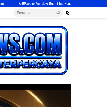
di Kapolres Pariaman, Bawa Energi Baru dan Tekad Perkuat Pelayanan kepada M