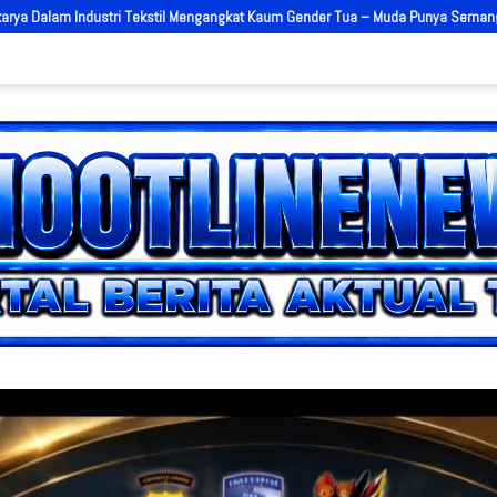
m Gender Tua – Muda Punya Semangat
AKBP Agung Pranajaya Resmi Ja