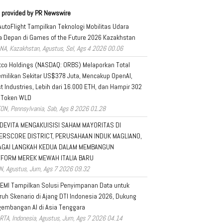
 provided by PR Newswire
AutoFlight Tampilkan Teknologi Mobilitas Udara
 Depan di Games of the Future 2026 Kazakhstan
NA, Kazakhstan, Agustus, Sel, Ags 4 2026 00.06
tco Holdings (NASDAQ: ORBS) Melaporkan Total
milikan Sekitar US$378 Juta, Mencakup OpenAI,
t Industries, Lebih dari 16.000 ETH, dan Hampir 302
 Token WLD
ON, Pennsylvania, Sab, Ags 8 2026 01.28
DEVITA MENGAKUISISI SAHAM MAYORITAS DI
ERSCORE DISTRICT, PERUSAHAAN INDUK MAGLIANO,
AGAI LANGKAH KEDUA DALAM MEMBANGUN
TFORM MEREK MEWAH ITALIA BARU
N, Agustus, Jum, Ags 7 2026 09.32
EMI Tampilkan Solusi Penyimpanan Data untuk
ruh Skenario di Ajang DTI Indonesia 2026, Dukung
embangan AI di Asia Tenggara
RTA, Indonesia, Agustus, Jum, Ags 7 2026 04.14