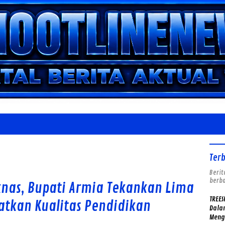
Ter
Berit
berba
nas, Bupati Armia Tekankan Lima
TREES
katkan Kualitas Pendidikan
Dalam
Meng