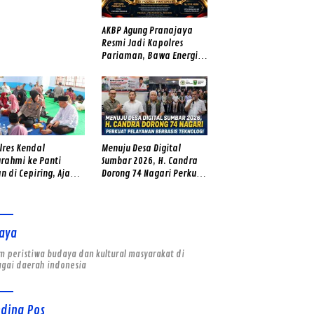
er Tua – Muda Punya
ngat
AKBP Agung Pranajaya
Resmi Jadi Kapolres
Pariaman, Bawa Energi
Baru dan Tekad Perkuat
Pelayanan kepada
Masyarakat
lres Kendal
Menuju Desa Digital
urahmi ke Panti
Sumbar 2026, H. Candra
n di Cepiring, Ajak
Dorong 74 Nagari Perkuat
Yatim Fokus Belajar
Pelayanan Berbasis
Teknologi
aya
 peristiwa budaya dan kultural masyarakat di
agai daerah indonesia
nding Pos