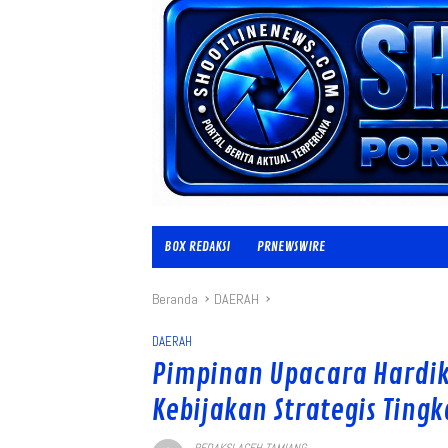
BOX REDAKSI
PRNEWSWIRE
Beranda
DAERAH
DAERAH
Pimpinan Upacara Hardik
Kebijakan Strategis Ting
REDAKSI ACEH TAMIANG