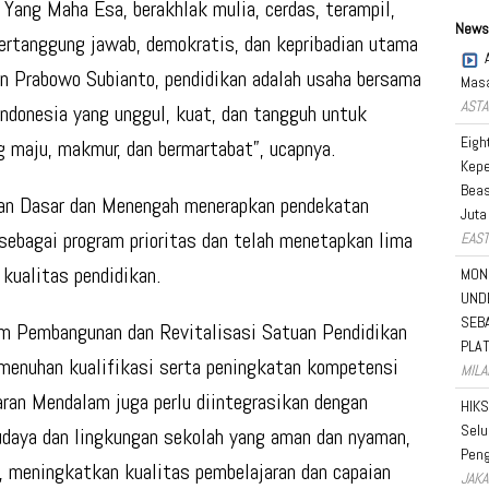
Yang Maha Esa, berakhlak mulia, cerdas, terampil,
News
, bertanggung jawab, demokratis, dan kepribadian utama
en Prabowo Subianto, pendidikan adalah usaha bersama
Masa
ASTA
donesia yang unggul, kuat, dan tangguh untuk
Eigh
g maju, makmur, dan bermartabat”, ucapnya.
Kepe
Beas
kan Dasar dan Menengah menerapkan pendekatan
Juta
ebagai program prioritas dan telah menetapkan lima
EAST
kualitas pendidikan.
MON
UND
SEB
ram Pembangunan dan Revitalisasi Satuan Pendidikan
PLA
emenuhan kualifikasi serta peningkatan kompetensi
MILA
aran Mendalam juga perlu diintegrasikan dengan
HIKS
Selu
udaya dan lingkungan sekolah yang aman dan nyaman,
Peng
at, meningkatkan kualitas pembelajaran dan capaian
JAKA