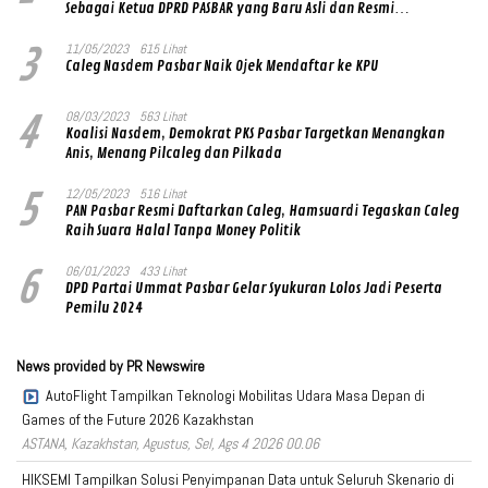
Sebagai Ketua DPRD PASBAR yang Baru Asli dan Resmi
Ditandatangani Ketum Prabowo Subianto
3
11/05/2023
615 Lihat
Caleg Nasdem Pasbar Naik Ojek Mendaftar ke KPU
4
08/03/2023
563 Lihat
Koalisi Nasdem, Demokrat PKS Pasbar Targetkan Menangkan
Anis, Menang Pilcaleg dan Pilkada
5
12/05/2023
516 Lihat
PAN Pasbar Resmi Daftarkan Caleg, Hamsuardi Tegaskan Caleg
Raih Suara Halal Tanpa Money Politik
6
06/01/2023
433 Lihat
DPD Partai Ummat Pasbar Gelar Syukuran Lolos Jadi Peserta
Pemilu 2024
News provided by PR Newswire
AutoFlight Tampilkan Teknologi Mobilitas Udara Masa Depan di
Games of the Future 2026 Kazakhstan
ASTANA, Kazakhstan, Agustus, Sel, Ags 4 2026 00.06
HIKSEMI Tampilkan Solusi Penyimpanan Data untuk Seluruh Skenario di