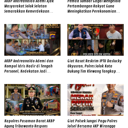
AKBP Andreanaldo Ademi Ajak
Pemda Sumbar Gagal Mengelola
Masyarakat Solok Selatan
Pertambangan Rakyat Guna
Semarakkan Kemerdekaan
Meningkatkan Perekonomian
dengan Kibarkan Merah Putih
Masyarakat
AKBP Andreanaldo Ademi dan
Giat Kasat Reskrim IPTU Daslucky
Kompol Idris Hadir di Tengah
Okyusran, Polres Solok Kota
Personel, Kedekatan Jadi
Dukung Tim Klewang Tangkap
Kekuatan Polres Solok Selatan
Ivan Sambok di Kota Solok
Kapolres Pasaman Barat AKBP
Giat Polsek Sungai Pagu Polres
Agung Tribawanto Respons
Solsel Bersama AKP Wirangga