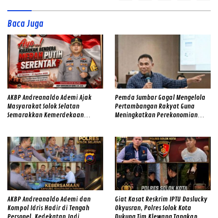
Baca Juga
AKBP Andreanaldo Ademi Ajak
Pemda Sumbar Gagal Mengelola
Masyarakat Solok Selatan
Pertambangan Rakyat Guna
Semarakkan Kemerdekaan
Meningkatkan Perekonomian
dengan Kibarkan Merah Putih
Masyarakat
AKBP Andreanaldo Ademi dan
Giat Kasat Reskrim IPTU Daslucky
Kompol Idris Hadir di Tengah
Okyusran, Polres Solok Kota
Personel, Kedekatan Jadi
Dukung Tim Klewang Tangkap