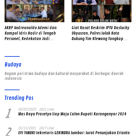
AKBP Andreanaldo Ademi dan
Giat Kasat Reskrim IPTU Daslucky
Kompol Idris Hadir di Tengah
Okyusran, Polres Solok Kota
Personel, Kedekatan Jadi
Dukung Tim Klewang Tangkap
Kekuatan Polres Solok Selatan
Ivan Sambok di Kota Solok
Budaya
Ragam peristiwa budaya dan kultural masyarakat di berbagai daerah
indonesia
Trending Pos
1
02/03/2023
1621 Lihat
Mas Bayu Prasetyo Siap Maju Calon Bupati Karanganyar 2024
2
01/11/2021
1617 Lihat
EVI YANDRI Sekretaris GERINDRA Sumbar: Surat Penunjukan Erianto