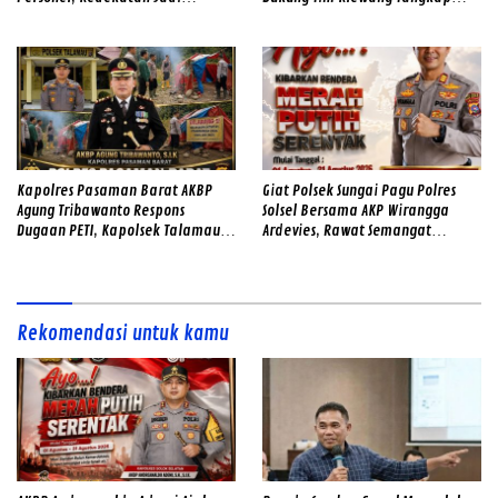
Kekuatan Polres Solok Selatan
Ivan Sambok di Kota Solok
Kapolres Pasaman Barat AKBP
Giat Polsek Sungai Pagu Polres
Agung Tribawanto Respons
Solsel Bersama AKP Wirangga
Dugaan PETI, Kapolsek Talamau
Ardevies, Rawat Semangat
Temukan Lubang Galian Bekas
Kemerdekaan
Rekomendasi untuk kamu