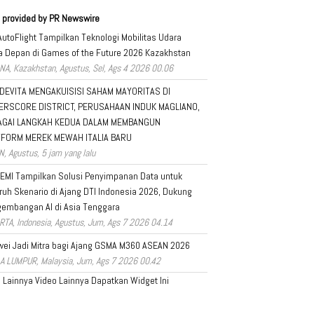
 provided by PR Newswire
AutoFlight Tampilkan Teknologi Mobilitas Udara
 Depan di Games of the Future 2026 Kazakhstan
NA, Kazakhstan, Agustus, Sel, Ags 4 2026 00.06
DEVITA MENGAKUISISI SAHAM MAYORITAS DI
ERSCORE DISTRICT, PERUSAHAAN INDUK MAGLIANO,
AGAI LANGKAH KEDUA DALAM MEMBANGUN
TFORM MEREK MEWAH ITALIA BARU
N, Agustus, 5 jam yang lalu
EMI Tampilkan Solusi Penyimpanan Data untuk
ruh Skenario di Ajang DTI Indonesia 2026, Dukung
embangan AI di Asia Tenggara
RTA, Indonesia, Agustus, Jum, Ags 7 2026 04.14
ei Jadi Mitra bagi Ajang GSMA M360 ASEAN 2026
A LUMPUR, Malaysia, Jum, Ags 7 2026 00.42
a Lainnya
Video Lainnya
Dapatkan Widget Ini