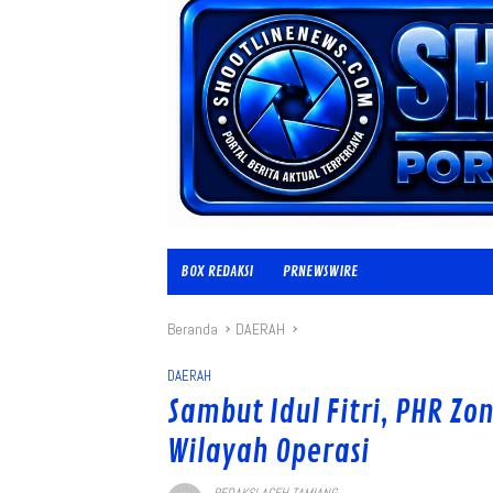
BOX REDAKSI
PRNEWSWIRE
Beranda
DAERAH
DAERAH
Sambut Idul Fitri, PHR Zo
Wilayah Operasi
REDAKSI ACEH TAMIANG