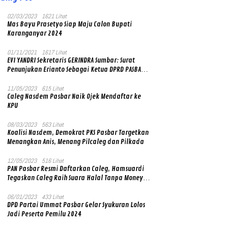
02/03/2023
1621 Lihat
Mas Bayu Prasetyo Siap Maju Calon Bupati
Karanganyar 2024
01/11/2021
1617 Lihat
EVI YANDRI Sekretaris GERINDRA Sumbar: Surat
Penunjukan Erianto Sebagai Ketua DPRD PASBAR
yang Baru Asli dan Resmi Ditandatangani Ketum
Prabowo Subianto
11/05/2023
615 Lihat
Caleg Nasdem Pasbar Naik Ojek Mendaftar ke
KPU
08/03/2023
563 Lihat
Koalisi Nasdem, Demokrat PKS Pasbar Targetkan
Menangkan Anis, Menang Pilcaleg dan Pilkada
12/05/2023
516 Lihat
PAN Pasbar Resmi Daftarkan Caleg, Hamsuardi
Tegaskan Caleg Raih Suara Halal Tanpa Money
Politik
06/01/2023
433 Lihat
DPD Partai Ummat Pasbar Gelar Syukuran Lolos
Jadi Peserta Pemilu 2024