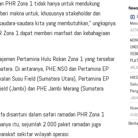
ran PHR Zona 1 tidak hanya untuk mendukung
News
mberi makna untuk, khususnya stakeholder dan
saudara-saudara kita yang membutuhkan,” ungkapnya.
Masa
ASTA
HR Zona 1 dapat memberi manfaat dan kebahagiaan
MON
UND
SEB
ajemen Pertamina Hulu Rokan Zona 1 yang tersebar
PLA
MILA
matera. Di antaranya, PHE NSO dan Pertamina EP
HIKS
kalan Susu Field (Sumatera Utara), Pertamina EP
Selu
 Field (Jambi) dan PHE Jambi Merang (Sumatera
Peng
JAKA
Huaw
fa disantuni dalam safari ramadan PHR Zona 1
KUAL
 hanya itu, sejumlah 2.000 paket ramadan juga
Berit
arakat sekitar wilayah operasi.