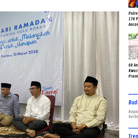
Polr
170 
Anca
hing
60 A
Kwar
Pram
Ikuti
Cibu
Bud
Ragam
berb
Tre