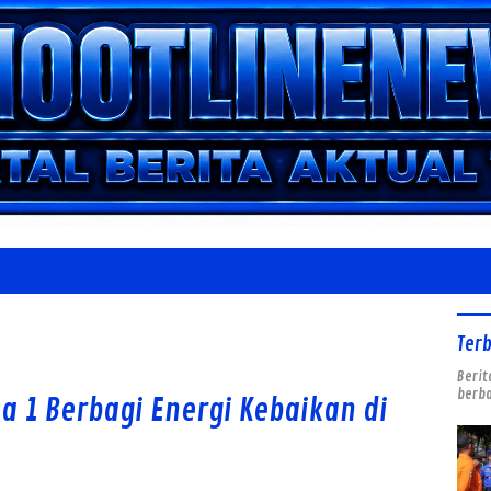
Ter
Berit
berba
na 1 Berbagi Energi Kebaikan di