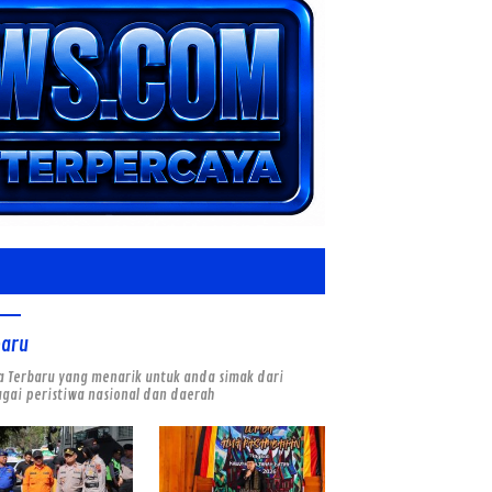
baru
a Terbaru yang menarik untuk anda simak dari
gai peristiwa nasional dan daerah