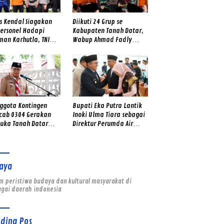
es Kendal Siagakan
Diikuti 24 Grup se
Personel Hadapi
Kabupaten Tanah Datar,
man Karhutla, TNI
Wabup Ahmad Fadly
ga BPBD Dilibatkan
Buka Lomba Pidato Adat
Minangkabau
nggota Kontingen
Bupati Eka Putra Lantik
cab 0304 Gerakan
Inoki Ulma Tiara sebagai
uka Tanah Datar
Direktur Perumda Air
 Jamnas XII Ke
Minum Tirta Alami 2026–
bur
2031
aya
 peristiwa budaya dan kultural masyarakat di
agai daerah indonesia
nding Pos