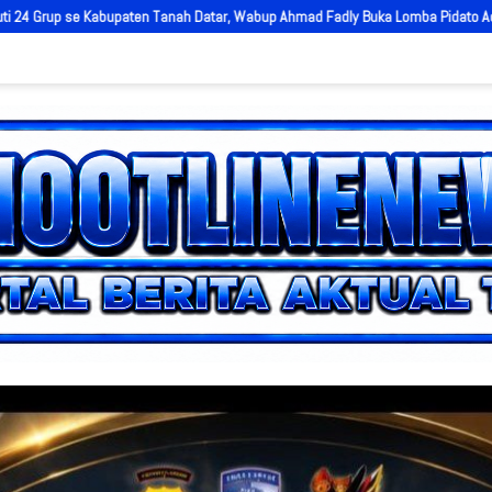
bup Ahmad Fadly Buka Lomba Pidato Adat Minangkabau
60 Anggota Kont