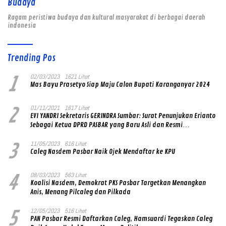
Budaya
Ragam peristiwa budaya dan kultural masyarakat di berbagai daerah
indonesia
Trending Pos
1
02/03/2023
1621 Lihat
Mas Bayu Prasetyo Siap Maju Calon Bupati Karanganyar 2024
2
01/11/2021
1617 Lihat
EVI YANDRI Sekretaris GERINDRA Sumbar: Surat Penunjukan Erianto
Sebagai Ketua DPRD PASBAR yang Baru Asli dan Resmi
Ditandatangani Ketum Prabowo Subianto
3
11/05/2023
616 Lihat
Caleg Nasdem Pasbar Naik Ojek Mendaftar ke KPU
4
08/03/2023
563 Lihat
Koalisi Nasdem, Demokrat PKS Pasbar Targetkan Menangkan
Anis, Menang Pilcaleg dan Pilkada
5
12/05/2023
516 Lihat
PAN Pasbar Resmi Daftarkan Caleg, Hamsuardi Tegaskan Caleg