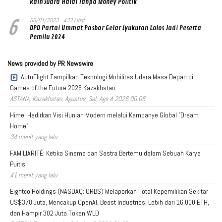
Raih Suara Halal Tanpa Money Politik
6
06/01/2023
433 Lihat
DPD Partai Ummat Pasbar Gelar Syukuran Lolos Jadi Peserta
Pemilu 2024
News provided by PR Newswire
AutoFlight Tampilkan Teknologi Mobilitas Udara Masa Depan di
Games of the Future 2026 Kazakhstan
ASTANA, Kazakhstan, Agustus, Sel, Ags 4 2026 00.06
Himel Hadirkan Visi Hunian Modern melalui Kampanye Global "Dream
Home"
34 menit yang lalu
FAMILIARITÉ: Ketika Sinema dan Sastra Bertemu dalam Sebuah Karya
Puitis
41 menit yang lalu
Eightco Holdings (NASDAQ: ORBS) Melaporkan Total Kepemilikan Sekitar
US$378 Juta, Mencakup OpenAI, Beast Industries, Lebih dari 16.000 ETH,
dan Hampir 302 Juta Token WLD