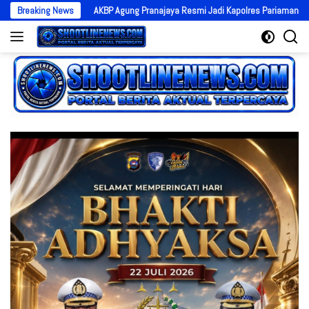
Langsung
Breaking News
AKBP Agung Pranajaya Resmi Jadi Kapolres Pariaman, Bawa Energi Baru
ke
konten