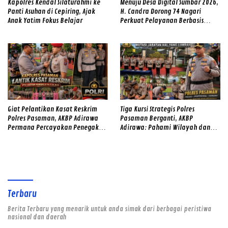
Kapolres Kendal Silaturahmi ke
Menuju Desa Digital Sumbar 2026,
Panti Asuhan di Cepiring, Ajak
H. Candra Dorong 74 Nagari
Anak Yatim Fokus Belajar
Perkuat Pelayanan Berbasis
Teknologi
Giat Pelantikan Kasat Reskrim
Tiga Kursi Strategis Polres
Polres Pasaman, AKBP Adirawa
Pasaman Berganti, AKBP
Permana Percayakan Penegakan
Adirawa: Pahami Wilayah dan
Hukum kepada IPTU Hadyan
Hadirkan Rasa Aman
Hawari
Terbaru
Berita Terbaru yang menarik untuk anda simak dari berbagai peristiwa
nasional dan daerah