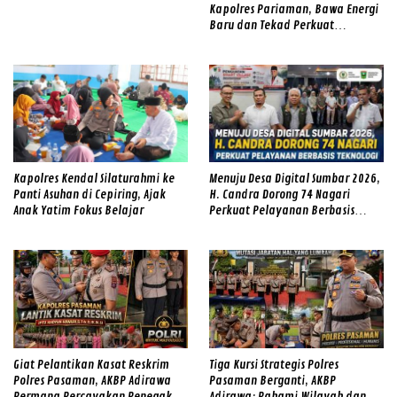
Kapolres Pariaman, Bawa Energi
Baru dan Tekad Perkuat
Pelayanan kepada Masyarakat
Kapolres Kendal Silaturahmi ke
Menuju Desa Digital Sumbar 2026,
Panti Asuhan di Cepiring, Ajak
H. Candra Dorong 74 Nagari
Anak Yatim Fokus Belajar
Perkuat Pelayanan Berbasis
Teknologi
Giat Pelantikan Kasat Reskrim
Tiga Kursi Strategis Polres
Polres Pasaman, AKBP Adirawa
Pasaman Berganti, AKBP
Permana Percayakan Penegakan
Adirawa: Pahami Wilayah dan