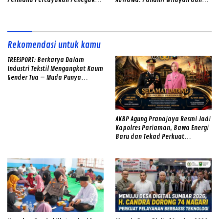
Hukum kepada IPTU Hadyan
Hadirkan Rasa Aman
Hawari
Rekomendasi untuk kamu
TREESPORT: Berkarya Dalam
Industri Tekstil Mengangkat Kaum
Gender Tua – Muda Punya
Semangat
AKBP Agung Pranajaya Resmi Jadi
Kapolres Pariaman, Bawa Energi
Baru dan Tekad Perkuat
Pelayanan kepada Masyarakat