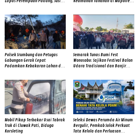
Lapas Perempuan Padang, Susi
Keamanan Tahanan di Mapolres
Andriani Pohan Soroti Integritas
Pasaman Barat
dan Profesionalisme
Polsek Srumbung dan Petugas
Semarak Tunas Bumi Fest
Gabungan Gerak Cepat
Wonosobo: Sajikan Festival Balon
Padamkan Kebakaran Lahan di
Udara Tradisional dan Banjir
Lereng Merapi
Doorprize
Mobil Pikap Terbakar Usai Tabrak
Seleksi Dewas Perumda Air Minum
Truk di Cluwak Pati, Diduga
Bergulir, Pemkab Solok Perkuat
Korsleting
Tata Kelola dan Perluasan
Layanan