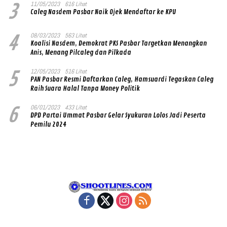
3
11/05/2023
616 Lihat
Caleg Nasdem Pasbar Naik Ojek Mendaftar ke KPU
4
08/03/2023
563 Lihat
Koalisi Nasdem, Demokrat PKS Pasbar Targetkan Menangkan
Anis, Menang Pilcaleg dan Pilkada
5
12/05/2023
516 Lihat
PAN Pasbar Resmi Daftarkan Caleg, Hamsuardi Tegaskan Caleg
Raih Suara Halal Tanpa Money Politik
6
06/01/2023
433 Lihat
DPD Partai Ummat Pasbar Gelar Syukuran Lolos Jadi Peserta
Pemilu 2024