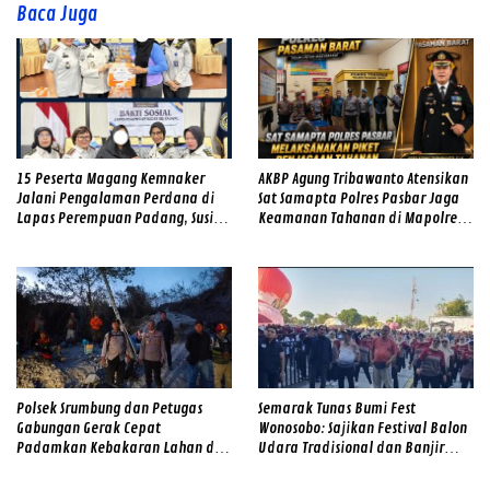
Baca Juga
15 Peserta Magang Kemnaker
AKBP Agung Tribawanto Atensikan
Jalani Pengalaman Perdana di
Sat Samapta Polres Pasbar Jaga
Lapas Perempuan Padang, Susi
Keamanan Tahanan di Mapolres
Andriani Pohan Soroti Integritas
Pasaman Barat
dan Profesionalisme
Polsek Srumbung dan Petugas
Semarak Tunas Bumi Fest
Gabungan Gerak Cepat
Wonosobo: Sajikan Festival Balon
Padamkan Kebakaran Lahan di
Udara Tradisional dan Banjir
Lereng Merapi
Doorprize