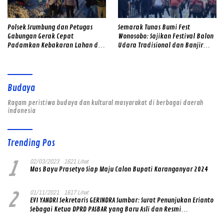
Polsek Srumbung dan Petugas
Semarak Tunas Bumi Fest
Gabungan Gerak Cepat
Wonosobo: Sajikan Festival Balon
Padamkan Kebakaran Lahan di
Udara Tradisional dan Banjir
Lereng Merapi
Doorprize
Budaya
Ragam peristiwa budaya dan kultural masyarakat di berbagai daerah
indonesia
Trending Pos
1
02/03/2023
1621 Lihat
Mas Bayu Prasetyo Siap Maju Calon Bupati Karanganyar 2024
2
01/11/2021
1617 Lihat
EVI YANDRI Sekretaris GERINDRA Sumbar: Surat Penunjukan Erianto
Sebagai Ketua DPRD PASBAR yang Baru Asli dan Resmi
Ditandatangani Ketum Prabowo Subianto