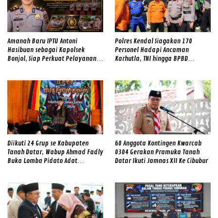
Amanah Baru IPTU Antoni
Polres Kendal Siagakan 170
Hasibuan sebagai Kapolsek
Personel Hadapi Ancaman
Bonjol, Siap Perkuat Pelayanan
Karhutla, TNI hingga BPBD
dan Kamtibmas di Tengah
Dilibatkan
Masyarakat
Diikuti 24 Grup se Kabupaten
60 Anggota Kontingen Kwarcab
Tanah Datar, Wabup Ahmad Fadly
0304 Gerakan Pramuka Tanah
Buka Lomba Pidato Adat
Datar Ikuti Jamnas XII Ke Cibubur
Minangkabau