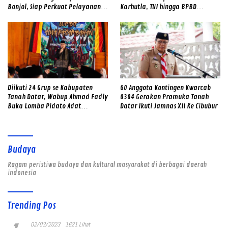
Bonjol, Siap Perkuat Pelayanan
Karhutla, TNI hingga BPBD
dan Kamtibmas di Tengah
Dilibatkan
Masyarakat
Diikuti 24 Grup se Kabupaten
60 Anggota Kontingen Kwarcab
Tanah Datar, Wabup Ahmad Fadly
0304 Gerakan Pramuka Tanah
Buka Lomba Pidato Adat
Datar Ikuti Jamnas XII Ke Cibubur
Minangkabau
Budaya
Ragam peristiwa budaya dan kultural masyarakat di berbagai daerah
indonesia
Trending Pos
02/03/2023
1621 Lihat