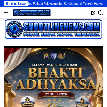
Langsung
onjol, Siap Perkuat Pelayanan dan Kamtibmas di Tengah Masyarakat
Breaking News
P
ke
konten