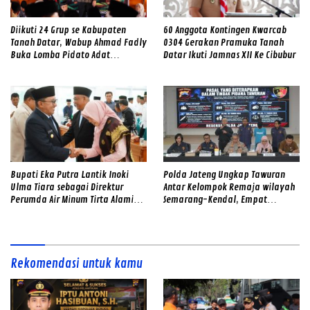
Diikuti 24 Grup se Kabupaten
60 Anggota Kontingen Kwarcab
Tanah Datar, Wabup Ahmad Fadly
0304 Gerakan Pramuka Tanah
Buka Lomba Pidato Adat
Datar Ikuti Jamnas XII Ke Cibubur
Minangkabau
Bupati Eka Putra Lantik Inoki
Polda Jateng Ungkap Tawuran
Ulma Tiara sebagai Direktur
Antar Kelompok Remaja wilayah
Perumda Air Minum Tirta Alami
Semarang-Kendal, Empat
2026–2031
Tersangka Ditahan dan 17 DPO
Diburu
Rekomendasi untuk kamu