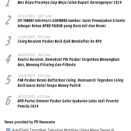
1
Mas Bayu Prasetyo Siap Maju Calon Bupati Karanganyar 2024
2
01/11/2021
1617 Lihat
EVI YANDRI Sekretaris GERINDRA Sumbar: Surat Penunjukan Erianto
Sebagai Ketua DPRD PASBAR yang Baru Asli dan Resmi
Ditandatangani Ketum Prabowo Subianto
3
11/05/2023
615 Lihat
Caleg Nasdem Pasbar Naik Ojek Mendaftar ke KPU
4
08/03/2023
563 Lihat
Koalisi Nasdem, Demokrat PKS Pasbar Targetkan Menangkan
Anis, Menang Pilcaleg dan Pilkada
5
12/05/2023
516 Lihat
PAN Pasbar Resmi Daftarkan Caleg, Hamsuardi Tegaskan Caleg
Raih Suara Halal Tanpa Money Politik
6
06/01/2023
433 Lihat
DPD Partai Ummat Pasbar Gelar Syukuran Lolos Jadi Peserta
Pemilu 2024
News provided by PR Newswire
AutoFlight Tampilkan Teknologi Mobilitas Udara Masa Depan di