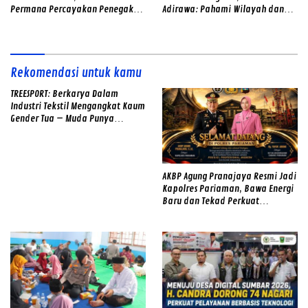
Permana Percayakan Penegakan
Adirawa: Pahami Wilayah dan
Hukum kepada IPTU Hadyan
Hadirkan Rasa Aman
Hawari
Rekomendasi untuk kamu
TREESPORT: Berkarya Dalam
Industri Tekstil Mengangkat Kaum
Gender Tua – Muda Punya
Semangat
AKBP Agung Pranajaya Resmi Jadi
Kapolres Pariaman, Bawa Energi
Baru dan Tekad Perkuat
Pelayanan kepada Masyarakat