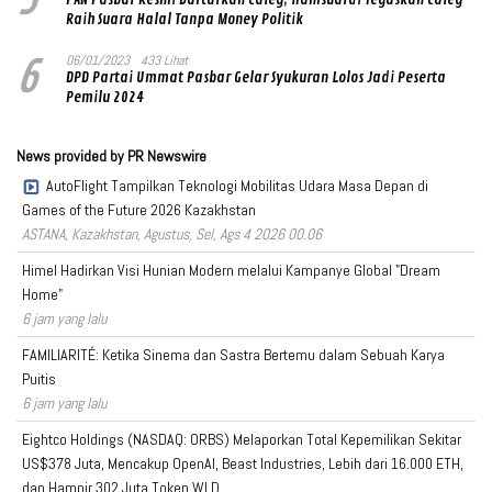
Raih Suara Halal Tanpa Money Politik
6
06/01/2023
433 Lihat
DPD Partai Ummat Pasbar Gelar Syukuran Lolos Jadi Peserta
Pemilu 2024
News provided by PR Newswire
AutoFlight Tampilkan Teknologi Mobilitas Udara Masa Depan di
Games of the Future 2026 Kazakhstan
ASTANA, Kazakhstan, Agustus, Sel, Ags 4 2026 00.06
Himel Hadirkan Visi Hunian Modern melalui Kampanye Global "Dream
Home"
6 jam yang lalu
FAMILIARITÉ: Ketika Sinema dan Sastra Bertemu dalam Sebuah Karya
Puitis
6 jam yang lalu
Eightco Holdings (NASDAQ: ORBS) Melaporkan Total Kepemilikan Sekitar
US$378 Juta, Mencakup OpenAI, Beast Industries, Lebih dari 16.000 ETH,
dan Hampir 302 Juta Token WLD