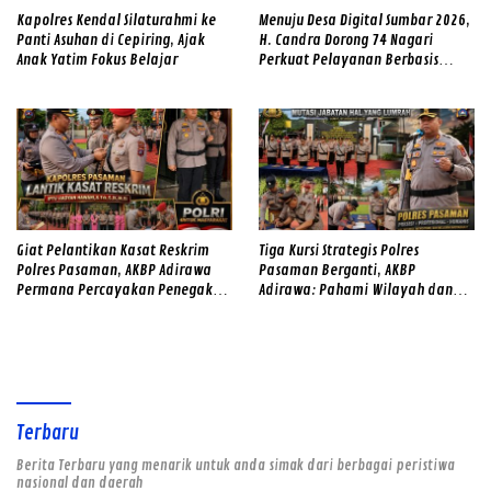
Kapolres Kendal Silaturahmi ke
Menuju Desa Digital Sumbar 2026,
Panti Asuhan di Cepiring, Ajak
H. Candra Dorong 74 Nagari
Anak Yatim Fokus Belajar
Perkuat Pelayanan Berbasis
Teknologi
Giat Pelantikan Kasat Reskrim
Tiga Kursi Strategis Polres
Polres Pasaman, AKBP Adirawa
Pasaman Berganti, AKBP
Permana Percayakan Penegakan
Adirawa: Pahami Wilayah dan
Hukum kepada IPTU Hadyan
Hadirkan Rasa Aman
Hawari
Terbaru
Berita Terbaru yang menarik untuk anda simak dari berbagai peristiwa
nasional dan daerah