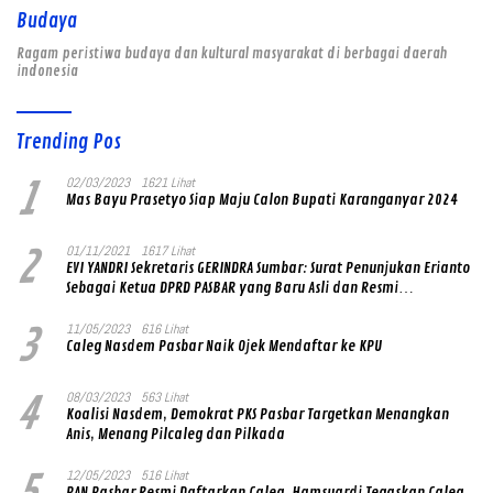
Budaya
Ragam peristiwa budaya dan kultural masyarakat di berbagai daerah
indonesia
Trending Pos
1
02/03/2023
1621 Lihat
Mas Bayu Prasetyo Siap Maju Calon Bupati Karanganyar 2024
2
01/11/2021
1617 Lihat
EVI YANDRI Sekretaris GERINDRA Sumbar: Surat Penunjukan Erianto
Sebagai Ketua DPRD PASBAR yang Baru Asli dan Resmi
Ditandatangani Ketum Prabowo Subianto
3
11/05/2023
616 Lihat
Caleg Nasdem Pasbar Naik Ojek Mendaftar ke KPU
4
08/03/2023
563 Lihat
Koalisi Nasdem, Demokrat PKS Pasbar Targetkan Menangkan
Anis, Menang Pilcaleg dan Pilkada
5
12/05/2023
516 Lihat
PAN Pasbar Resmi Daftarkan Caleg, Hamsuardi Tegaskan Caleg