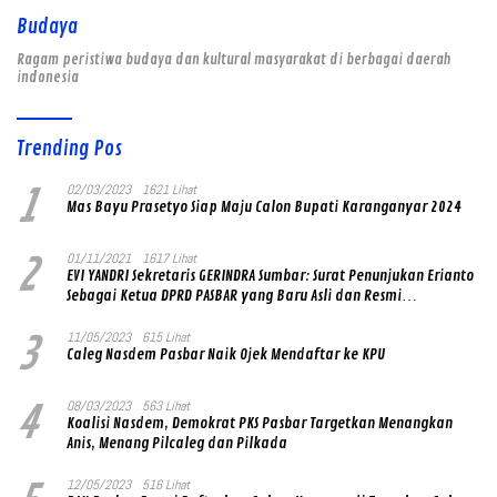
Budaya
Ragam peristiwa budaya dan kultural masyarakat di berbagai daerah
indonesia
Trending Pos
1
02/03/2023
1621 Lihat
Mas Bayu Prasetyo Siap Maju Calon Bupati Karanganyar 2024
2
01/11/2021
1617 Lihat
EVI YANDRI Sekretaris GERINDRA Sumbar: Surat Penunjukan Erianto
Sebagai Ketua DPRD PASBAR yang Baru Asli dan Resmi
Ditandatangani Ketum Prabowo Subianto
3
11/05/2023
615 Lihat
Caleg Nasdem Pasbar Naik Ojek Mendaftar ke KPU
4
08/03/2023
563 Lihat
Koalisi Nasdem, Demokrat PKS Pasbar Targetkan Menangkan
Anis, Menang Pilcaleg dan Pilkada
12/05/2023
516 Lihat