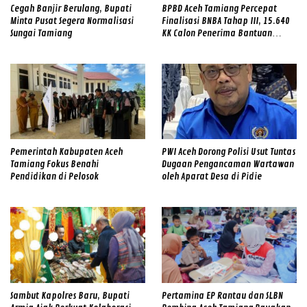
Cegah Banjir Berulang, Bupati
BPBD Aceh Tamiang Percepat
Minta Pusat Segera Normalisasi
Finalisasi BNBA Tahap III, 15.640
Sungai Tamiang
KK Calon Penerima Bantuan
Diverifikasi
Pemerintah Kabupaten Aceh
PWI Aceh Dorong Polisi Usut Tuntas
Tamiang Fokus Benahi
Dugaan Pengancaman Wartawan
Pendidikan di Pelosok
oleh Aparat Desa di Pidie
Sambut Kapolres Baru, Bupati
Pertamina EP Rantau dan SLBN