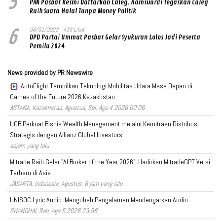
5
PAN Pasbar Resmi Daftarkan Caleg, Hamsuardi Tegaskan Caleg
Raih Suara Halal Tanpa Money Politik
6
06/01/2023
433 Lihat
DPD Partai Ummat Pasbar Gelar Syukuran Lolos Jadi Peserta
Pemilu 2024
News provided by PR Newswire
AutoFlight Tampilkan Teknologi Mobilitas Udara Masa Depan di
Games of the Future 2026 Kazakhstan
ASTANA, Kazakhstan, Agustus, Sel, Ags 4 2026 00.06
UOB Perkuat Bisnis Wealth Management melalui Kemitraan Distribusi
Strategis dengan Allianz Global Investors
sejam yang lalu
Mitrade Raih Gelar "AI Broker of the Year 2026", Hadirkan MitradeGPT Versi
Terbaru di Asia
JAKARTA, Indonesia, Agustus, 6 jam yang lalu
UNISOC Lyric Audio: Mengubah Pengalaman Mendengarkan Audio
SHANGHAI, Rab, Ags 5 2026 23.58