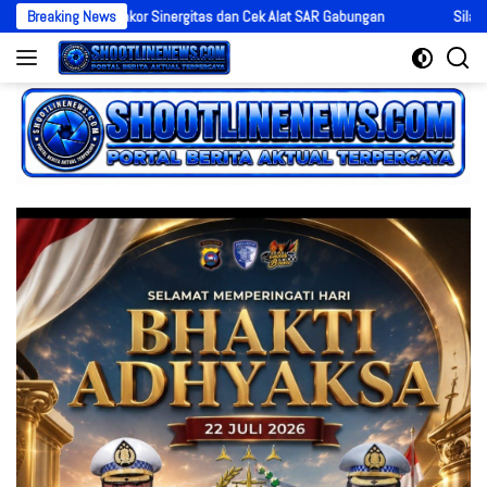
Langsung
lar Rakor Sinergitas dan Cek Alat SAR Gabungan
Breaking News
Silaturahmi ke Kejar
ke
konten