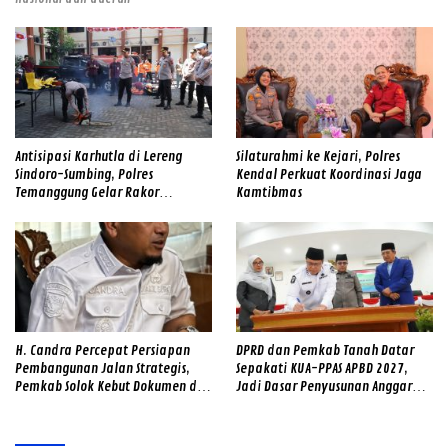
Antisipasi Karhutla di Lereng
Silaturahmi ke Kejari, Polres
Sindoro-Sumbing, Polres
Kendal Perkuat Koordinasi Jaga
Temanggung Gelar Rakor
Kamtibmas
Sinergitas dan Cek Alat SAR
Gabungan
H. Candra Percepat Persiapan
DPRD dan Pemkab Tanah Datar
Pembangunan Jalan Strategis,
Sepakati KUA-PPAS APBD 2027,
Pemkab Solok Kebut Dokumen dan
Jadi Dasar Penyusunan Anggaran
Survei Lapangan
Daerah