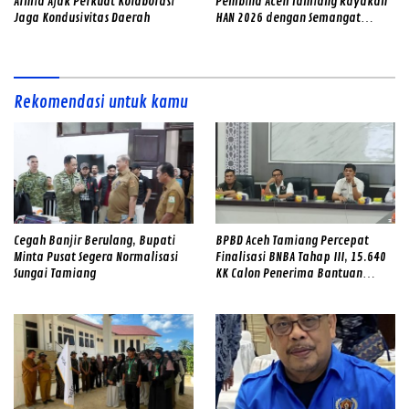
Armia Ajak Perkuat Kolaborasi
Pembina Aceh Tamiang Rayakan
Jaga Kondusivitas Daerah
HAN 2026 dengan Semangat
Inklusif
Rekomendasi untuk kamu
Cegah Banjir Berulang, Bupati
BPBD Aceh Tamiang Percepat
Minta Pusat Segera Normalisasi
Finalisasi BNBA Tahap III, 15.640
Sungai Tamiang
KK Calon Penerima Bantuan
Diverifikasi