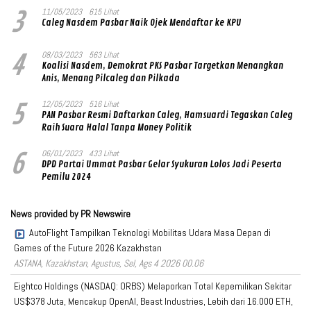
3
11/05/2023
615 Lihat
Caleg Nasdem Pasbar Naik Ojek Mendaftar ke KPU
4
08/03/2023
563 Lihat
Koalisi Nasdem, Demokrat PKS Pasbar Targetkan Menangkan
Anis, Menang Pilcaleg dan Pilkada
5
12/05/2023
516 Lihat
PAN Pasbar Resmi Daftarkan Caleg, Hamsuardi Tegaskan Caleg
Raih Suara Halal Tanpa Money Politik
6
06/01/2023
433 Lihat
DPD Partai Ummat Pasbar Gelar Syukuran Lolos Jadi Peserta
Pemilu 2024
News provided by PR Newswire
AutoFlight Tampilkan Teknologi Mobilitas Udara Masa Depan di
Games of the Future 2026 Kazakhstan
ASTANA, Kazakhstan, Agustus, Sel, Ags 4 2026 00.06
Eightco Holdings (NASDAQ: ORBS) Melaporkan Total Kepemilikan Sekitar
US$378 Juta, Mencakup OpenAI, Beast Industries, Lebih dari 16.000 ETH,