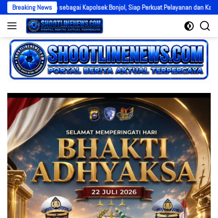
Langsung
ibuan sebagai Kapolsek Bonjol, Siap Perkuat Pelayanan dan Kamtibmas di Ten
Breaking News
ke
konten