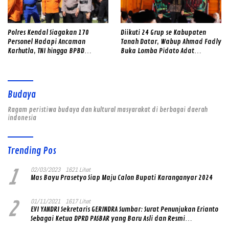
Polres Kendal Siagakan 170
Diikuti 24 Grup se Kabupaten
Personel Hadapi Ancaman
Tanah Datar, Wabup Ahmad Fadly
Karhutla, TNI hingga BPBD
Buka Lomba Pidato Adat
Dilibatkan
Minangkabau
Budaya
Ragam peristiwa budaya dan kultural masyarakat di berbagai daerah
indonesia
Trending Pos
1
02/03/2023
1621 Lihat
Mas Bayu Prasetyo Siap Maju Calon Bupati Karanganyar 2024
2
01/11/2021
1617 Lihat
EVI YANDRI Sekretaris GERINDRA Sumbar: Surat Penunjukan Erianto
Sebagai Ketua DPRD PASBAR yang Baru Asli dan Resmi
Ditandatangani Ketum Prabowo Subianto