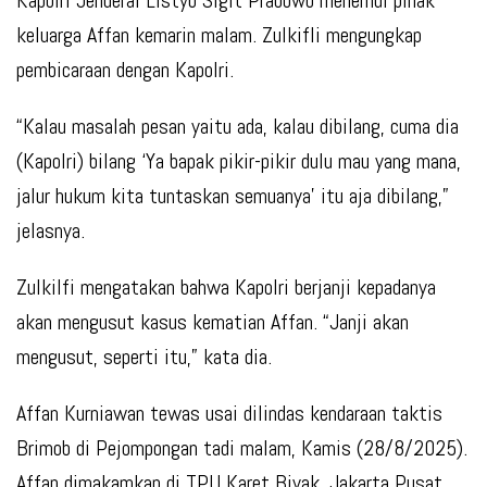
Kapolri Jenderal Listyo Sigit Prabowo menemui pihak
keluarga Affan kemarin malam. Zulkifli mengungkap
pembicaraan dengan Kapolri.
“Kalau masalah pesan yaitu ada, kalau dibilang, cuma dia
(Kapolri) bilang ‘Ya bapak pikir-pikir dulu mau yang mana,
jalur hukum kita tuntaskan semuanya’ itu aja dibilang,”
jelasnya.
Zulkilfi mengatakan bahwa Kapolri berjanji kepadanya
akan mengusut kasus kematian Affan. “Janji akan
mengusut, seperti itu,” kata dia.
Affan Kurniawan tewas usai dilindas kendaraan taktis
Brimob di Pejompongan tadi malam, Kamis (28/8/2025).
Affan dimakamkan di TPU Karet Bivak, Jakarta Pusat.