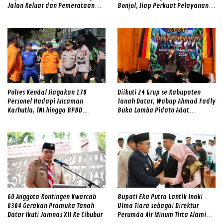
Jalan Keluar dan Pemerataan
Bonjol, Siap Perkuat Pelayanan
Kualitas Sekolah
dan Kamtibmas di Tengah
Masyarakat
Polres Kendal Siagakan 170
Diikuti 24 Grup se Kabupaten
Personel Hadapi Ancaman
Tanah Datar, Wabup Ahmad Fadly
Karhutla, TNI hingga BPBD
Buka Lomba Pidato Adat
Dilibatkan
Minangkabau
60 Anggota Kontingen Kwarcab
Bupati Eka Putra Lantik Inoki
0304 Gerakan Pramuka Tanah
Ulma Tiara sebagai Direktur
Datar Ikuti Jamnas XII Ke Cibubur
Perumda Air Minum Tirta Alami