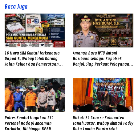
Baca Juga
16 Siswa SMA Guntal Terkendala
Amanah Baru IPTU Antoni
Dapodik, Wabup Solok Dorong
Hasibuan sebagai Kapolsek
Jalan Keluar dan Pemerataan
Bonjol, Siap Perkuat Pelayanan
Kualitas Sekolah
dan Kamtibmas di Tengah
Masyarakat
Polres Kendal Siagakan 170
Diikuti 24 Grup se Kabupaten
Personel Hadapi Ancaman
Tanah Datar, Wabup Ahmad Fadly
Karhutla, TNI hingga BPBD
Buka Lomba Pidato Adat
Dilibatkan
Minangkabau