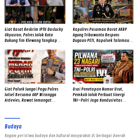
Giat Kasat Reskrim IPTU Daslucky
Kapolres Pasaman Barat AKBP
Okyusran, Polres Solok Kota
Agung Tribawanto Respons
Dukung Tim Klewang Tangkap
Dugaan PETI, Kapolsek Talamau
Ivan Sambok di Kota Solok
Temukan Lubang Galian Bekas
Giat Polsek Sungai Pagu Polres
Usai Penetapan Nomor Urut,
Solsel Bersama AKP Wirangga
Pemkab Solok Perkuat Sinergi
Ardevies, Rawat Semangat
TNI–Polri Jaga Kondusivitas
Kemerdekaan
Pilwana Serentak di 23 Nagari
Budaya
Ragam peristiwa budaya dan kultural masyarakat di berbagai daerah