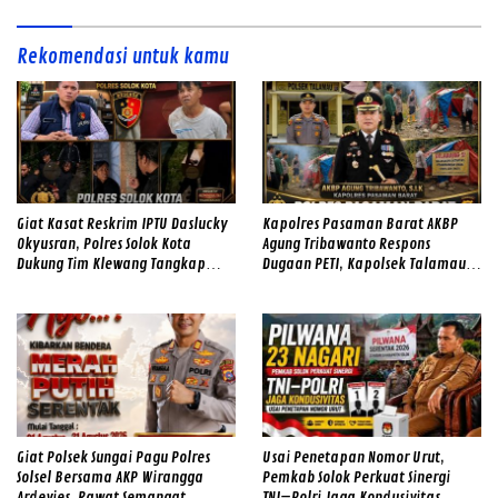
Rekomendasi untuk kamu
Giat Kasat Reskrim IPTU Daslucky
Kapolres Pasaman Barat AKBP
Okyusran, Polres Solok Kota
Agung Tribawanto Respons
Dukung Tim Klewang Tangkap
Dugaan PETI, Kapolsek Talamau
Ivan Sambok di Kota Solok
Temukan Lubang Galian Bekas
Giat Polsek Sungai Pagu Polres
Usai Penetapan Nomor Urut,
Solsel Bersama AKP Wirangga
Pemkab Solok Perkuat Sinergi
Ardevies, Rawat Semangat
TNI–Polri Jaga Kondusivitas