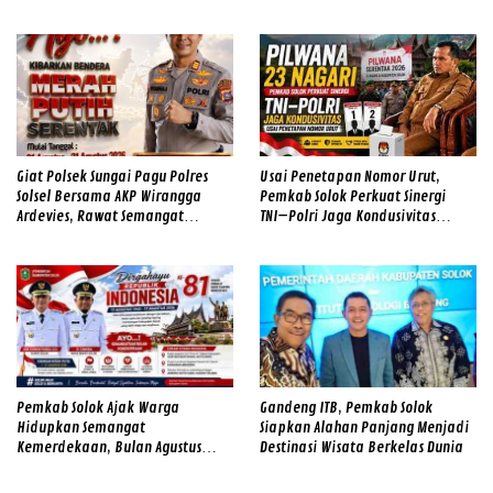
Ivan Sambok di Kota Solok
Temukan Lubang Galian Bekas
Giat Polsek Sungai Pagu Polres
Usai Penetapan Nomor Urut,
Solsel Bersama AKP Wirangga
Pemkab Solok Perkuat Sinergi
Ardevies, Rawat Semangat
TNI–Polri Jaga Kondusivitas
Kemerdekaan
Pilwana Serentak di 23 Nagari
Pemkab Solok Ajak Warga
Gandeng ITB, Pemkab Solok
Hidupkan Semangat
Siapkan Alahan Panjang Menjadi
Kemerdekaan, Bulan Agustus
Destinasi Wisata Berkelas Dunia
Diwarnai Gerakan Merah Putih
dan Gotong Royong