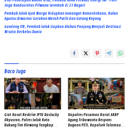
Usai Penetapan Nomor Urut, Pemkab Solok Perkuat Sinergi TNI–Polri
Jaga Kondusivitas Pilwana Serentak di 23 Nagari
Pemkab Solok Ajak Warga Hidupkan Semangat Kemerdekaan, Bulan
Agustus Diwarnai Gerakan Merah Putih dan Gotong Royong
Gandeng ITB, Pemkab Solok Siapkan Alahan Panjang Menjadi Destinasi
Wisata Berkelas Dunia
Baca Juga
Giat Kasat Reskrim IPTU Daslucky
Kapolres Pasaman Barat AKBP
Okyusran, Polres Solok Kota
Agung Tribawanto Respons
Dukung Tim Klewang Tangkap
Dugaan PETI, Kapolsek Talamau