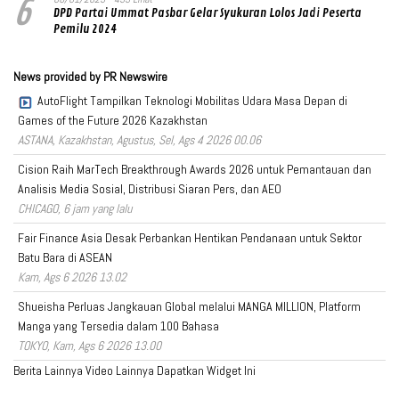
6
DPD Partai Ummat Pasbar Gelar Syukuran Lolos Jadi Peserta
Pemilu 2024
News provided by PR Newswire
AutoFlight Tampilkan Teknologi Mobilitas Udara Masa Depan di
Games of the Future 2026 Kazakhstan
ASTANA, Kazakhstan, Agustus, Sel, Ags 4 2026 00.06
Cision Raih MarTech Breakthrough Awards 2026 untuk Pemantauan dan
Analisis Media Sosial, Distribusi Siaran Pers, dan AEO
CHICAGO, 6 jam yang lalu
Fair Finance Asia Desak Perbankan Hentikan Pendanaan untuk Sektor
Batu Bara di ASEAN
Kam, Ags 6 2026 13.02
Shueisha Perluas Jangkauan Global melalui MANGA MILLION, Platform
Manga yang Tersedia dalam 100 Bahasa
TOKYO, Kam, Ags 6 2026 13.00
Berita Lainnya
Video Lainnya
Dapatkan Widget Ini