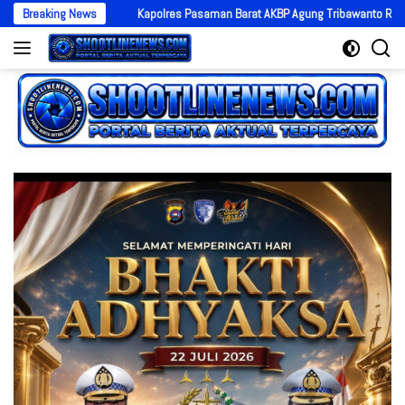
Langsung
Breaking News
Kapolres Pasaman Barat AKBP Agung Tribawanto Respons Dugaan PETI
ke
konten