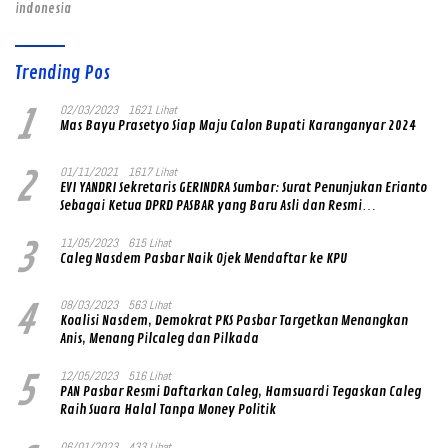
indonesia
Trending Pos
1
02/03/2023
1621 Lihat
Mas Bayu Prasetyo Siap Maju Calon Bupati Karanganyar 2024
2
01/11/2021
1617 Lihat
EVI YANDRI Sekretaris GERINDRA Sumbar: Surat Penunjukan Erianto
Sebagai Ketua DPRD PASBAR yang Baru Asli dan Resmi
Ditandatangani Ketum Prabowo Subianto
3
11/05/2023
615 Lihat
Caleg Nasdem Pasbar Naik Ojek Mendaftar ke KPU
4
08/03/2023
563 Lihat
Koalisi Nasdem, Demokrat PKS Pasbar Targetkan Menangkan
Anis, Menang Pilcaleg dan Pilkada
5
12/05/2023
516 Lihat
PAN Pasbar Resmi Daftarkan Caleg, Hamsuardi Tegaskan Caleg
Raih Suara Halal Tanpa Money Politik
06/01/2023
433 Lihat