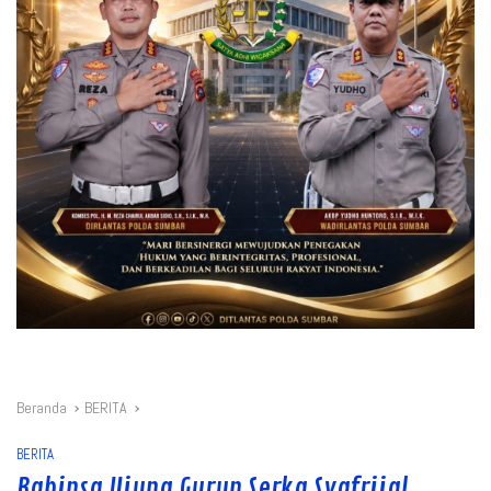
Beranda
BERITA
BERITA
Babinsa Ujung Gurun Serka Syafrijal