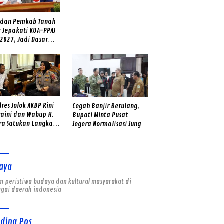
Kesiapsiagaan Hadapi
Ancaman Banjir dan
Longsor
 dan Pemkab Tanah
r Sepakati KUA-PPAS
2027, Jadi Dasar
usunan Anggaran
ah
res Solok AKBP Rini
Cegah Banjir Berulang,
raini dan Wabup H.
Bupati Minta Pusat
ra Satukan Langkah,
Segera Normalisasi Sungai
kan Jaga Warga Jadi
Tamiang
eng Lawan Narkoba
abupaten Solok
aya
 peristiwa budaya dan kultural masyarakat di
agai daerah indonesia
nding Pos