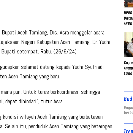
DPRD
Data
APBD 
Peny
Bupati Aceh Tamiang, Drs. Asra menggelar acara
Daer
jaksaan Negeri Kabupaten Aceh Tamiang, Dr. Yudhi
o Bupati setempat. Rabu, (26/6/24)
Kapol
gucapkan selamat datang kepada Yudhi Syufriadi
Angg
Cand
ten Aceh Tamiang yang baru.
Gera
Bent
di K
imana pun. Untuk terus berkoordinasi, sehingga
Bud
 dapat dihindari”, tutur Asra.
Ragam
berb
g kondisi wilayah Aceh Tamiang yang berbatasan
. Selain itu, penduduk Aceh Tamiang yang heterogen
Tre