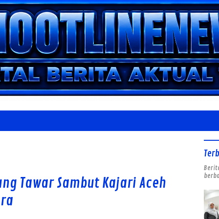
Ter
Berit
berba
ung Tawar Sambut Kajari Aceh
sra