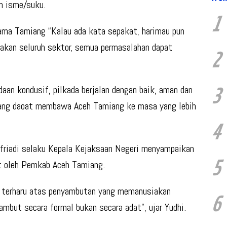
n isme/suku.
1
ama Tamiang “Kalau ada kata sepakat, harimau pun
pakan seluruh sektor, semua permasalahan dapat
2
an kondusif, pilkada berjalan dengan baik, aman dan
3
 yang daoat membawa Aceh Tamiang ke masa yang lebih
4
friadi selaku Kepala Kejaksaan Negeri menyampaikan
5
at oleh Pemkab Aceh Tamiang.
at terharu atas penyambutan yang memanusiakan
6
ambut secara formal bukan secara adat”, ujar Yudhi.