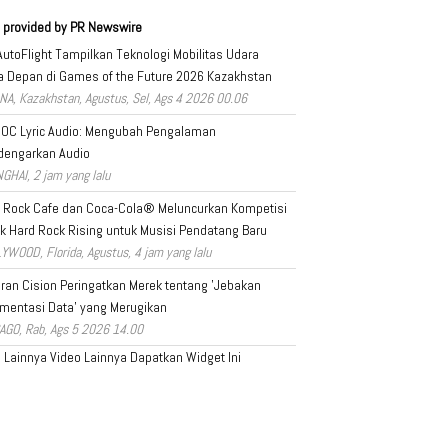
 provided by PR Newswire
AutoFlight Tampilkan Teknologi Mobilitas Udara
 Depan di Games of the Future 2026 Kazakhstan
NA, Kazakhstan, Agustus, Sel, Ags 4 2026 00.06
OC Lyric Audio: Mengubah Pengalaman
dengarkan Audio
GHAI, 2 jam yang lalu
 Rock Cafe dan Coca-Cola® Meluncurkan Kompetisi
k Hard Rock Rising untuk Musisi Pendatang Baru
YWOOD, Florida, Agustus, 4 jam yang lalu
ran Cision Peringatkan Merek tentang 'Jebakan
mentasi Data' yang Merugikan
AGO, Rab, Ags 5 2026 14.00
a Lainnya
Video Lainnya
Dapatkan Widget Ini