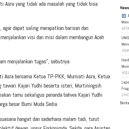
ti Asra yang tidak ada masalah yang tidak bisa
News
Masa
i, agar dapat saling merapatkan barisan dan
ASTA
 menjalankan visi dan misi dalam membangun Aceh
UNIS
Men
SHAN
Hard
lam menjalankan tugas”, sebutnya.
Musi
HOLL
ti Asra bersama Ketua TP-PKK, Murniati Asra, Ketua
Lapo
wari Kajari Yudhi beserta isteri, Murtiningsih
Frag
uliakan tamu sekaligus penanda bahwa Kajari Yudhi
CHIC
Berit
uarga besar Bumi Muda Sedia.
suasana hangat dan sederhana malam tadi, turut
olektif dewan, unsur Forkopimda, Sekda, para Asisten