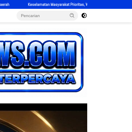
rioritas, Wabup Solok H. Candra Perkuat Kesiapsiagaan Hadapi Ancaman Banjir 