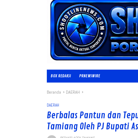
BOX REDAKSI
PRNEWSWIRE
Beranda
DAERAH
DAERAH
Berbalas Pantun dan Tep
Tamiang Oleh PJ Bupati A
REDAKSI ACEH TAMIANG