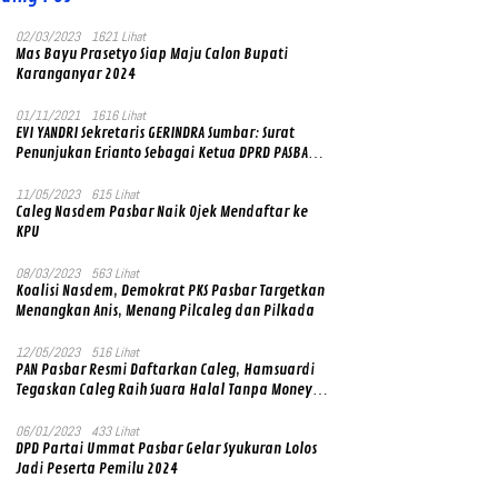
02/03/2023
1621 Lihat
Mas Bayu Prasetyo Siap Maju Calon Bupati
Karanganyar 2024
01/11/2021
1616 Lihat
EVI YANDRI Sekretaris GERINDRA Sumbar: Surat
Penunjukan Erianto Sebagai Ketua DPRD PASBAR
yang Baru Asli dan Resmi Ditandatangani Ketum
Prabowo Subianto
11/05/2023
615 Lihat
Caleg Nasdem Pasbar Naik Ojek Mendaftar ke
KPU
08/03/2023
563 Lihat
Koalisi Nasdem, Demokrat PKS Pasbar Targetkan
Menangkan Anis, Menang Pilcaleg dan Pilkada
12/05/2023
516 Lihat
PAN Pasbar Resmi Daftarkan Caleg, Hamsuardi
Tegaskan Caleg Raih Suara Halal Tanpa Money
Politik
06/01/2023
433 Lihat
DPD Partai Ummat Pasbar Gelar Syukuran Lolos
Jadi Peserta Pemilu 2024