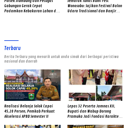
Polsek Srumbung dan Petugas
Semarak Tunas Bumi Fest
Gabungan Gerak Cepat
Wonosobo: Sajikan Festival Balon
Padamkan Kebakaran Lahan di
Udara Tradisional dan Banjir
Lereng Merapi
Doorprize
Terbaru
Berita Terbaru yang menarik untuk anda simak dari berbagai peristiwa
nasional dan daerah
Realisasi Belanja Solok Capai
Lepas 32 Peserta Jamnas XII,
45,20 Persen, Pemkab Perkuat
Bupati dan Wabup Dorong
Akselerasi APBD Semester II
Pramuka Jadi Fondasi Karakter
Generasi Solok