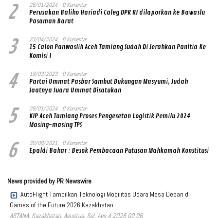
2
26/01/2024
0 Komentar
Perusakan Baliho Hariadi Caleg DPR RI dilaporkan ke Bawaslu
Pasaman Barat
3
23/04/2024
0 Komentar
15 Calon Panwaslih Aceh Tamiang Sudah Di Serahkan Panitia Ke
Komisi I
4
19/03/2023
0 Komentar
Partai Ummat Pasbar Sambut Dukungan Masyumi, Sudah
Saatnya Suara Ummat Disatukan
5
28/01/2024
0 Komentar
KIP Aceh Tamiang Proses Pengesetan Logistik Pemilu 2024
Masing-masing TPS
6
30/08/2021
0 Komentar
Epaldi Bahar : Besok Pembacaan Putusan Mahkamah Konstitusi
News provided by PR Newswire
AutoFlight Tampilkan Teknologi Mobilitas Udara Masa Depan di
Games of the Future 2026 Kazakhstan
ASTANA, Kazakhstan, Agustus, Sel, Ags 4 2026 00.06