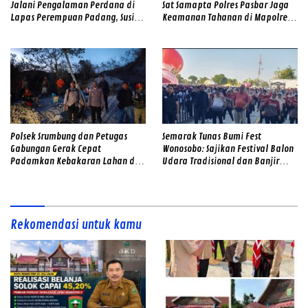
Jalani Pengalaman Perdana di
Sat Samapta Polres Pasbar Jaga
Lapas Perempuan Padang, Susi
Keamanan Tahanan di Mapolres
Andriani Pohan Soroti Integritas
Pasaman Barat
dan Profesionalisme
Polsek Srumbung dan Petugas
Semarak Tunas Bumi Fest
Gabungan Gerak Cepat
Wonosobo: Sajikan Festival Balon
Padamkan Kebakaran Lahan di
Udara Tradisional dan Banjir
Lereng Merapi
Doorprize
Rekomendasi untuk kamu