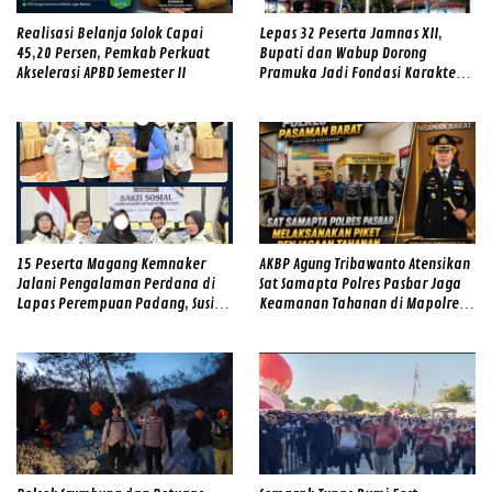
Realisasi Belanja Solok Capai
Lepas 32 Peserta Jamnas XII,
45,20 Persen, Pemkab Perkuat
Bupati dan Wabup Dorong
Akselerasi APBD Semester II
Pramuka Jadi Fondasi Karakter
Generasi Solok
15 Peserta Magang Kemnaker
AKBP Agung Tribawanto Atensikan
Jalani Pengalaman Perdana di
Sat Samapta Polres Pasbar Jaga
Lapas Perempuan Padang, Susi
Keamanan Tahanan di Mapolres
Andriani Pohan Soroti Integritas
Pasaman Barat
dan Profesionalisme