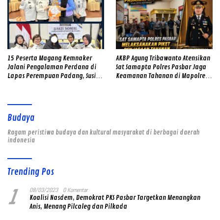
15 Peserta Magang Kemnaker
AKBP Agung Tribawanto Atensikan
Jalani Pengalaman Perdana di
Sat Samapta Polres Pasbar Jaga
Lapas Perempuan Padang, Susi
Keamanan Tahanan di Mapolres
Andriani Pohan Soroti Integritas
Pasaman Barat
dan Profesionalisme
Budaya
Ragam peristiwa budaya dan kultural masyarakat di berbagai daerah
indonesia
Trending Pos
1
08/03/2023
0 Komentar
Koalisi Nasdem, Demokrat PKS Pasbar Targetkan Menangkan
Anis, Menang Pilcaleg dan Pilkada