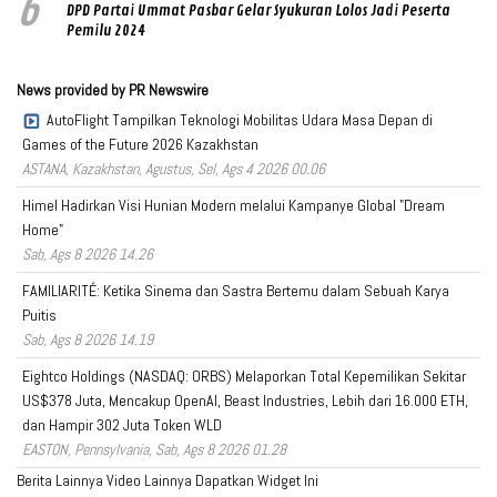
6
DPD Partai Ummat Pasbar Gelar Syukuran Lolos Jadi Peserta
Pemilu 2024
News provided by PR Newswire
AutoFlight Tampilkan Teknologi Mobilitas Udara Masa Depan di
Games of the Future 2026 Kazakhstan
ASTANA, Kazakhstan, Agustus, Sel, Ags 4 2026 00.06
Himel Hadirkan Visi Hunian Modern melalui Kampanye Global "Dream
Home"
Sab, Ags 8 2026 14.26
FAMILIARITÉ: Ketika Sinema dan Sastra Bertemu dalam Sebuah Karya
Puitis
Sab, Ags 8 2026 14.19
Eightco Holdings (NASDAQ: ORBS) Melaporkan Total Kepemilikan Sekitar
US$378 Juta, Mencakup OpenAI, Beast Industries, Lebih dari 16.000 ETH,
dan Hampir 302 Juta Token WLD
EASTON, Pennsylvania, Sab, Ags 8 2026 01.28
Berita Lainnya
Video Lainnya
Dapatkan Widget Ini