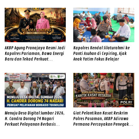
AKBP Agung Pranajaya Resmi Jadi
Kapolres Kendal Silaturahmi ke
Kapolres Pariaman, Bawa Energi
Panti Asuhan di Cepiring, Ajak
Baru dan Tekad Perkuat
Anak Yatim Fokus Belajar
Pelayanan kepada Masyarakat
Menuju Desa Digital Sumbar 2026,
Giat Pelantikan Kasat Reskrim
H. Candra Dorong 74 Nagari
Polres Pasaman, AKBP Adirawa
Perkuat Pelayanan Berbasis
Permana Percayakan Penegakan
Teknologi
Hukum kepada IPTU Hadyan
Hawari