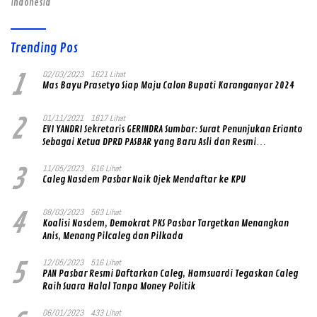
indonesia
Trending Pos
1
02/03/2023
1621 Lihat
Mas Bayu Prasetyo Siap Maju Calon Bupati Karanganyar 2024
2
01/11/2021
1617 Lihat
EVI YANDRI Sekretaris GERINDRA Sumbar: Surat Penunjukan Erianto
Sebagai Ketua DPRD PASBAR yang Baru Asli dan Resmi
Ditandatangani Ketum Prabowo Subianto
3
11/05/2023
616 Lihat
Caleg Nasdem Pasbar Naik Ojek Mendaftar ke KPU
4
08/03/2023
563 Lihat
Koalisi Nasdem, Demokrat PKS Pasbar Targetkan Menangkan
Anis, Menang Pilcaleg dan Pilkada
5
12/05/2023
516 Lihat
PAN Pasbar Resmi Daftarkan Caleg, Hamsuardi Tegaskan Caleg
Raih Suara Halal Tanpa Money Politik
06/01/2023
433 Lihat