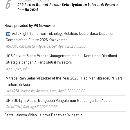
6
06/01/2023
433 Lihat
DPD Partai Ummat Pasbar Gelar Syukuran Lolos Jadi Peserta
Pemilu 2024
News provided by PR Newswire
AutoFlight Tampilkan Teknologi Mobilitas Udara Masa Depan di
Games of the Future 2026 Kazakhstan
ASTANA, Kazakhstan, Agustus, Sel, Ags 4 2026 00.06
UOB Perkuat Bisnis Wealth Management melalui Kemitraan Distribusi
Strategis dengan Allianz Global Investors
3 jam yang lalu
Mitrade Raih Gelar "AI Broker of the Year 2026", Hadirkan MitradeGPT Versi
Terbaru di Asia
JAKARTA, Indonesia, Agustus, Kam, Ags 6 2026 02.00
UNISOC Lyric Audio: Mengubah Pengalaman Mendengarkan Audio
SHANGHAI, Rab, Ags 5 2026 23.58
Berita Lainnya
Video Lainnya
Dapatkan Widget Ini