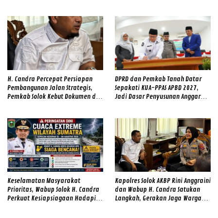
Sinergitas dan Cek Alat SAR
Gabungan
H. Candra Percepat Persiapan
DPRD dan Pemkab Tanah Datar
Pembangunan Jalan Strategis,
Sepakati KUA-PPAS APBD 2027,
Pemkab Solok Kebut Dokumen dan
Jadi Dasar Penyusunan Anggaran
Survei Lapangan
Daerah
Keselamatan Masyarakat
Kapolres Solok AKBP Rini Anggraini
Prioritas, Wabup Solok H. Candra
dan Wabup H. Candra Satukan
Perkuat Kesiapsiagaan Hadapi
Langkah, Gerakan Jaga Warga
Ancaman Banjir dan Longsor
Jadi Benteng Lawan Narkoba di
Kabupaten Solok