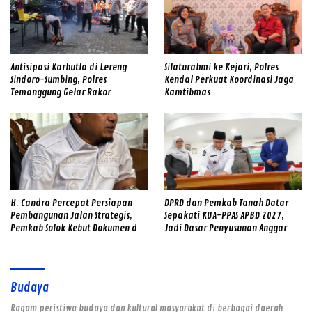
Antisipasi Karhutla di Lereng
Silaturahmi ke Kejari, Polres
Sindoro-Sumbing, Polres
Kendal Perkuat Koordinasi Jaga
Temanggung Gelar Rakor
Kamtibmas
Sinergitas dan Cek Alat SAR
Gabungan
H. Candra Percepat Persiapan
DPRD dan Pemkab Tanah Datar
Pembangunan Jalan Strategis,
Sepakati KUA-PPAS APBD 2027,
Pemkab Solok Kebut Dokumen dan
Jadi Dasar Penyusunan Anggaran
Survei Lapangan
Daerah
Budaya
Ragam peristiwa budaya dan kultural masyarakat di berbagai daerah