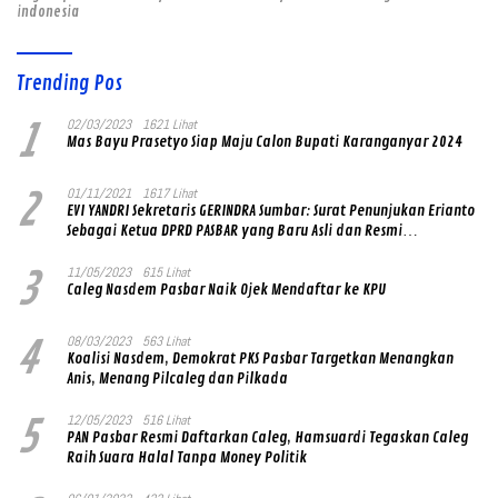
indonesia
Trending Pos
1
02/03/2023
1621 Lihat
Mas Bayu Prasetyo Siap Maju Calon Bupati Karanganyar 2024
2
01/11/2021
1617 Lihat
EVI YANDRI Sekretaris GERINDRA Sumbar: Surat Penunjukan Erianto
Sebagai Ketua DPRD PASBAR yang Baru Asli dan Resmi
Ditandatangani Ketum Prabowo Subianto
3
11/05/2023
615 Lihat
Caleg Nasdem Pasbar Naik Ojek Mendaftar ke KPU
4
08/03/2023
563 Lihat
Koalisi Nasdem, Demokrat PKS Pasbar Targetkan Menangkan
Anis, Menang Pilcaleg dan Pilkada
5
12/05/2023
516 Lihat
PAN Pasbar Resmi Daftarkan Caleg, Hamsuardi Tegaskan Caleg
Raih Suara Halal Tanpa Money Politik