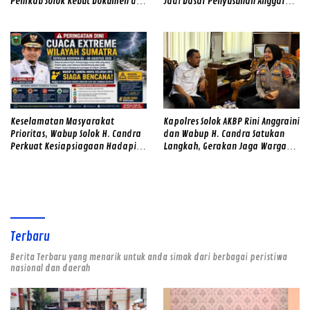
Pemkab Solok Kebut Dokumen dan
Jadi Dasar Penyusunan Anggaran
Survei Lapangan
Daerah
Keselamatan Masyarakat
Kapolres Solok AKBP Rini Anggraini
Prioritas, Wabup Solok H. Candra
dan Wabup H. Candra Satukan
Perkuat Kesiapsiagaan Hadapi
Langkah, Gerakan Jaga Warga
Ancaman Banjir dan Longsor
Jadi Benteng Lawan Narkoba di
Kabupaten Solok
Terbaru
Berita Terbaru yang menarik untuk anda simak dari berbagai peristiwa
nasional dan daerah