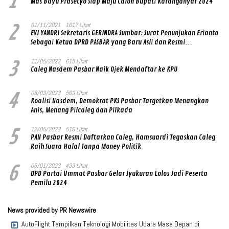
1
Mas Bayu Prasetyo Siap Maju Calon Bupati Karanganyar 2024
2
01/11/2021
1617 Lihat
EVI YANDRI Sekretaris GERINDRA Sumbar: Surat Penunjukan Erianto
Sebagai Ketua DPRD PASBAR yang Baru Asli dan Resmi
Ditandatangani Ketum Prabowo Subianto
3
11/05/2023
615 Lihat
Caleg Nasdem Pasbar Naik Ojek Mendaftar ke KPU
4
08/03/2023
563 Lihat
Koalisi Nasdem, Demokrat PKS Pasbar Targetkan Menangkan
Anis, Menang Pilcaleg dan Pilkada
5
12/05/2023
516 Lihat
PAN Pasbar Resmi Daftarkan Caleg, Hamsuardi Tegaskan Caleg
Raih Suara Halal Tanpa Money Politik
6
06/01/2023
433 Lihat
DPD Partai Ummat Pasbar Gelar Syukuran Lolos Jadi Peserta
Pemilu 2024
News provided by PR Newswire
AutoFlight Tampilkan Teknologi Mobilitas Udara Masa Depan di