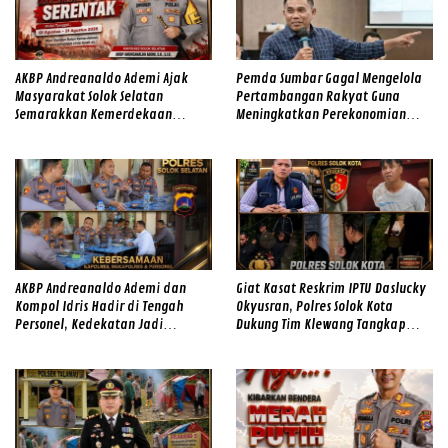
AKBP Andreanaldo Ademi Ajak
Pemda Sumbar Gagal Mengelola
Masyarakat Solok Selatan
Pertambangan Rakyat Guna
Semarakkan Kemerdekaan
Meningkatkan Perekonomian
dengan Kibarkan Merah Putih
Masyarakat
AKBP Andreanaldo Ademi dan
Giat Kasat Reskrim IPTU Daslucky
Kompol Idris Hadir di Tengah
Okyusran, Polres Solok Kota
Personel, Kedekatan Jadi
Dukung Tim Klewang Tangkap
Kekuatan Polres Solok Selatan
Ivan Sambok di Kota Solok