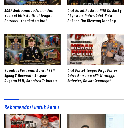
AKBP Andreanaldo Ademi dan
Giat Kasat Reskrim IPTU Daslucky
Kompol Idris Hadir di Tengah
Okyusran, Polres Solok Kota
Personel, Kedekatan Jadi
Dukung Tim Klewang Tangkap
Kekuatan Polres Solok Selatan
Ivan Sambok di Kota Solok
Kapolres Pasaman Barat AKBP
Giat Polsek Sungai Pagu Polres
Agung Tribawanto Respons
Solsel Bersama AKP Wirangga
Dugaan PETI, Kapolsek Talamau
Ardevies, Rawat Semangat
Temukan Lubang Galian Bekas
Kemerdekaan
Rekomendasi untuk kamu