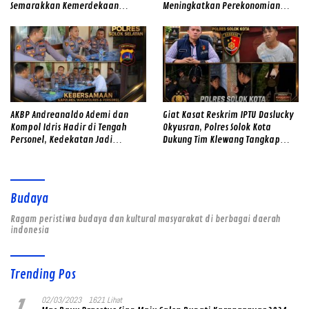
Semarakkan Kemerdekaan
Meningkatkan Perekonomian
dengan Kibarkan Merah Putih
Masyarakat
AKBP Andreanaldo Ademi dan
Giat Kasat Reskrim IPTU Daslucky
Kompol Idris Hadir di Tengah
Okyusran, Polres Solok Kota
Personel, Kedekatan Jadi
Dukung Tim Klewang Tangkap
Kekuatan Polres Solok Selatan
Ivan Sambok di Kota Solok
Budaya
Ragam peristiwa budaya dan kultural masyarakat di berbagai daerah
indonesia
Trending Pos
02/03/2023
1621 Lihat