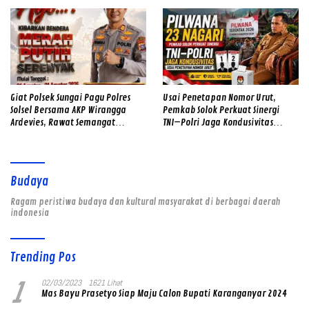
Ivan Sambok di Kota Solok
Temukan Lubang Galian Bekas
Giat Polsek Sungai Pagu Polres
Usai Penetapan Nomor Urut,
Solsel Bersama AKP Wirangga
Pemkab Solok Perkuat Sinergi
Ardevies, Rawat Semangat
TNI–Polri Jaga Kondusivitas
Kemerdekaan
Pilwana Serentak di 23 Nagari
Budaya
Ragam peristiwa budaya dan kultural masyarakat di berbagai daerah
indonesia
Trending Pos
1
02/03/2023
1621 Lihat
Mas Bayu Prasetyo Siap Maju Calon Bupati Karanganyar 2024