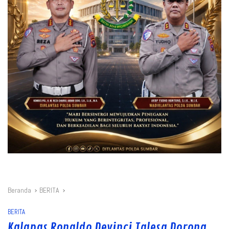
Beranda
BERITA
BERITA
Kalapas Ronaldo Devinci Talesa Dorong