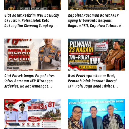
Giat Kasat Reskrim IPTU Daslucky
Kapolres Pasaman Barat AKBP
Okyusran, Polres Solok Kota
Agung Tribawanto Respons
Dukung Tim Klewang Tangkap
Dugaan PETI, Kapolsek Talamau
Ivan Sambok di Kota Solok
Temukan Lubang Galian Bekas
Giat Polsek Sungai Pagu Polres
Usai Penetapan Nomor Urut,
Solsel Bersama AKP Wirangga
Pemkab Solok Perkuat Sinergi
Ardevies, Rawat Semangat
TNI–Polri Jaga Kondusivitas
Kemerdekaan
Pilwana Serentak di 23 Nagari