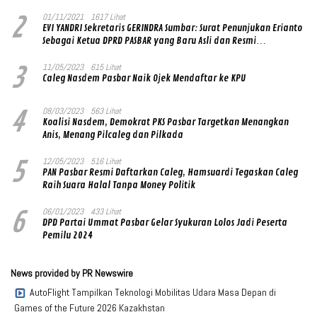
2
01/11/2021
1617 Lihat
EVI YANDRI Sekretaris GERINDRA Sumbar: Surat Penunjukan Erianto
Sebagai Ketua DPRD PASBAR yang Baru Asli dan Resmi
Ditandatangani Ketum Prabowo Subianto
3
11/05/2023
615 Lihat
Caleg Nasdem Pasbar Naik Ojek Mendaftar ke KPU
4
08/03/2023
563 Lihat
Koalisi Nasdem, Demokrat PKS Pasbar Targetkan Menangkan
Anis, Menang Pilcaleg dan Pilkada
5
12/05/2023
516 Lihat
PAN Pasbar Resmi Daftarkan Caleg, Hamsuardi Tegaskan Caleg
Raih Suara Halal Tanpa Money Politik
6
06/01/2023
433 Lihat
DPD Partai Ummat Pasbar Gelar Syukuran Lolos Jadi Peserta
Pemilu 2024
News provided by PR Newswire
AutoFlight Tampilkan Teknologi Mobilitas Udara Masa Depan di
Games of the Future 2026 Kazakhstan