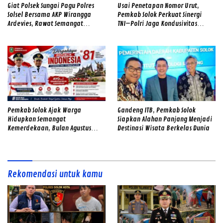
Giat Polsek Sungai Pagu Polres
Usai Penetapan Nomor Urut,
Solsel Bersama AKP Wirangga
Pemkab Solok Perkuat Sinergi
Ardevies, Rawat Semangat
TNI–Polri Jaga Kondusivitas
Kemerdekaan
Pilwana Serentak di 23 Nagari
Pemkab Solok Ajak Warga
Gandeng ITB, Pemkab Solok
Hidupkan Semangat
Siapkan Alahan Panjang Menjadi
Kemerdekaan, Bulan Agustus
Destinasi Wisata Berkelas Dunia
Diwarnai Gerakan Merah Putih
dan Gotong Royong
Rekomendasi untuk kamu