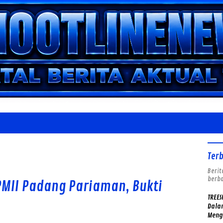
Ter
Berit
berba
PMII Padang Pariaman, Bukti
TREES
Dalam
Meng