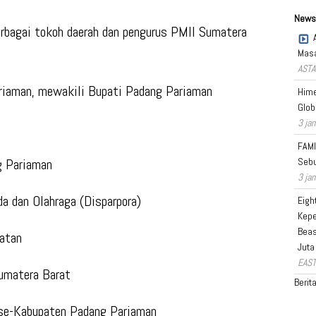
News
erbagai tokoh daerah dan pengurus PMII Sumatera
Masa
ASTA
riaman, mewakili Bupati Padang Pariaman
Hime
Glob
3 jam
FAMI
g Pariaman
Sebu
3 jam
a dan Olahraga (Disparpora)
Eigh
Kepe
Beas
latan
Juta
EAST
umatera Barat
Berit
I se-Kabupaten Padang Pariaman