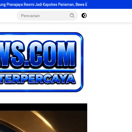
Pariaman, Bawa Energi Baru dan Tekad Perkuat Pelayanan kepada Masyarakat