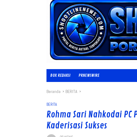
BOX REDAKSI
PRNEWSWIRE
Beranda
BERITA
BERITA
Rohma Sari Nahkodai PC 
Kaderisasi Sukses
PR NEWS