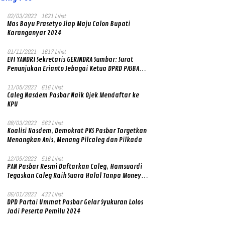
02/03/2023
1621 Lihat
Mas Bayu Prasetyo Siap Maju Calon Bupati
Karanganyar 2024
01/11/2021
1617 Lihat
EVI YANDRI Sekretaris GERINDRA Sumbar: Surat
Penunjukan Erianto Sebagai Ketua DPRD PASBAR
yang Baru Asli dan Resmi Ditandatangani Ketum
Prabowo Subianto
11/05/2023
616 Lihat
Caleg Nasdem Pasbar Naik Ojek Mendaftar ke
KPU
08/03/2023
563 Lihat
Koalisi Nasdem, Demokrat PKS Pasbar Targetkan
Menangkan Anis, Menang Pilcaleg dan Pilkada
12/05/2023
516 Lihat
PAN Pasbar Resmi Daftarkan Caleg, Hamsuardi
Tegaskan Caleg Raih Suara Halal Tanpa Money
Politik
06/01/2023
433 Lihat
DPD Partai Ummat Pasbar Gelar Syukuran Lolos
Jadi Peserta Pemilu 2024