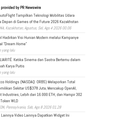
 provided by PR Newswire
AutoFlight Tampilkan Teknologi Mobilitas Udara
 Depan di Games of the Future 2026 Kazakhstan
NA, Kazakhstan, Agustus, Sel, Ags 4 2026 00.06
l Hadirkan Visi Hunian Modern melalui Kampanye
al "Dream Home"
 yang lalu
LIARITÉ: Ketika Sinema dan Sastra Bertemu dalam
ah Karya Puitis
 yang lalu
tco Holdings (NASDAQ: ORBS) Melaporkan Total
milikan Sekitar US$378 Juta, Mencakup OpenAI,
t Industries, Lebih dari 16.000 ETH, dan Hampir 302
 Token WLD
ON, Pennsylvania, Sab, Ags 8 2026 01.28
a Lainnya
Video Lainnya
Dapatkan Widget Ini