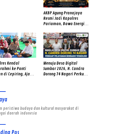
er Tua – Muda Punya
ngat
AKBP Agung Pranajaya
Resmi Jadi Kapolres
Pariaman, Bawa Energi
Baru dan Tekad Perkuat
Pelayanan kepada
Masyarakat
lres Kendal
Menuju Desa Digital
urahmi ke Panti
Sumbar 2026, H. Candra
n di Cepiring, Ajak
Dorong 74 Nagari Perkuat
Yatim Fokus Belajar
Pelayanan Berbasis
Teknologi
aya
 peristiwa budaya dan kultural masyarakat di
agai daerah indonesia
nding Pos