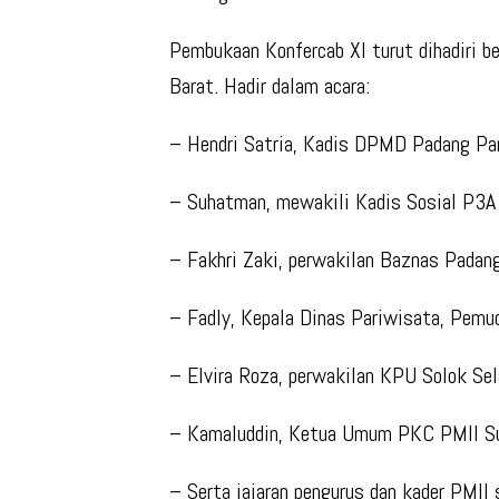
Pembukaan Konfercab XI turut dihadiri b
Barat. Hadir dalam acara:
– Hendri Satria, Kadis DPMD Padang Pa
– Suhatman, mewakili Kadis Sosial P3A
– Fakhri Zaki, perwakilan Baznas Padan
– Fadly, Kepala Dinas Pariwisata, Pemud
– Elvira Roza, perwakilan KPU Solok Se
– Kamaluddin, Ketua Umum PKC PMII S
– Serta jajaran pengurus dan kader PMI