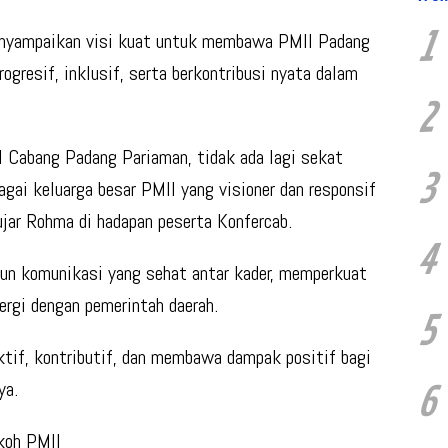
1
menyampaikan visi kuat untuk membawa PMII Padang
ogresif, inklusif, serta berkontribusi nyata dalam
2
I Cabang Padang Pariaman, tidak ada lagi sekat
3
agai keluarga besar PMII yang visioner dan responsif
ujar Rohma di hadapan peserta Konfercab.
4
un komunikasi yang sehat antar kader, memperkuat
nergi dengan pemerintah daerah.
5
ktif, kontributif, dan membawa dampak positif bagi
ya.
6
koh PMII