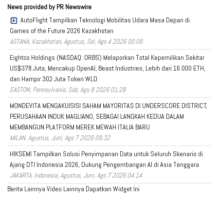
News provided by PR Newswire
AutoFlight Tampilkan Teknologi Mobilitas Udara Masa Depan di
Games of the Future 2026 Kazakhstan
ASTANA, Kazakhstan, Agustus, Sel, Ags 4 2026 00.06
Eightco Holdings (NASDAQ: ORBS) Melaporkan Total Kepemilikan Sekitar
US$378 Juta, Mencakup OpenAI, Beast Industries, Lebih dari 16.000 ETH,
dan Hampir 302 Juta Token WLD
EASTON, Pennsylvania, Sab, Ags 8 2026 01.28
MONDEVITA MENGAKUISISI SAHAM MAYORITAS DI UNDERSCORE DISTRICT,
PERUSAHAAN INDUK MAGLIANO, SEBAGAI LANGKAH KEDUA DALAM
MEMBANGUN PLATFORM MEREK MEWAH ITALIA BARU
MILAN, Agustus, Jum, Ags 7 2026 09.32
HIKSEMI Tampilkan Solusi Penyimpanan Data untuk Seluruh Skenario di
Ajang DTI Indonesia 2026, Dukung Pengembangan AI di Asia Tenggara
JAKARTA, Indonesia, Agustus, Jum, Ags 7 2026 04.14
Berita Lainnya
Video Lainnya
Dapatkan Widget Ini