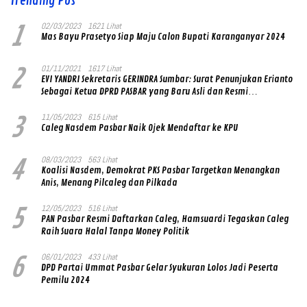
Trending Pos
1
02/03/2023
1621 Lihat
Mas Bayu Prasetyo Siap Maju Calon Bupati Karanganyar 2024
2
01/11/2021
1617 Lihat
EVI YANDRI Sekretaris GERINDRA Sumbar: Surat Penunjukan Erianto
Sebagai Ketua DPRD PASBAR yang Baru Asli dan Resmi
Ditandatangani Ketum Prabowo Subianto
3
11/05/2023
615 Lihat
Caleg Nasdem Pasbar Naik Ojek Mendaftar ke KPU
4
08/03/2023
563 Lihat
Koalisi Nasdem, Demokrat PKS Pasbar Targetkan Menangkan
Anis, Menang Pilcaleg dan Pilkada
5
12/05/2023
516 Lihat
PAN Pasbar Resmi Daftarkan Caleg, Hamsuardi Tegaskan Caleg
Raih Suara Halal Tanpa Money Politik
6
06/01/2023
433 Lihat
DPD Partai Ummat Pasbar Gelar Syukuran Lolos Jadi Peserta
Pemilu 2024