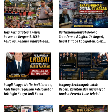
Tiga Kursi Strategis Polres
Nurfirmanwansyah Dorong
Pasaman Berganti, AKBP
Transformasi Digital 74 Nagari,
Adirawa: Pahami Wilayah dan
Smart Village Kabupaten Solok
Hadirkan Rasa Aman
Diarahkan Terintegrasi dengan AI
Pungli hingga Mafia Jadi Sorotan,
Magang Berdampak untuk
Andi Irman Tegaskan KGSAI Sumbar
Negeri, Karutan Mai Yudiansyah
Tak Ingin Hanya Jadi Nama
Sambut Peserta Lulus Seleksi
Magang Hub Rutan Kelas IIB
Padang