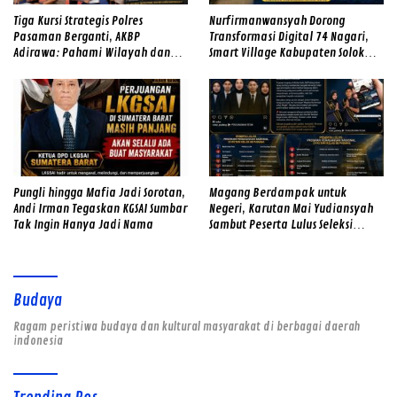
Tiga Kursi Strategis Polres
Nurfirmanwansyah Dorong
Pasaman Berganti, AKBP
Transformasi Digital 74 Nagari,
Adirawa: Pahami Wilayah dan
Smart Village Kabupaten Solok
Hadirkan Rasa Aman
Diarahkan Terintegrasi dengan AI
Pungli hingga Mafia Jadi Sorotan,
Magang Berdampak untuk
Andi Irman Tegaskan KGSAI Sumbar
Negeri, Karutan Mai Yudiansyah
Tak Ingin Hanya Jadi Nama
Sambut Peserta Lulus Seleksi
Magang Hub Rutan Kelas IIB
Padang
Budaya
Ragam peristiwa budaya dan kultural masyarakat di berbagai daerah
indonesia