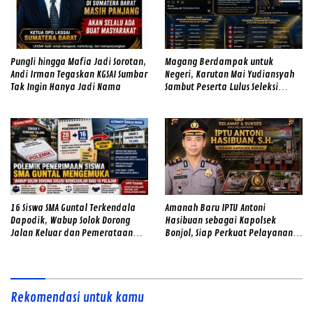
Pungli hingga Mafia Jadi Sorotan,
Magang Berdampak untuk
Andi Irman Tegaskan KGSAI Sumbar
Negeri, Karutan Mai Yudiansyah
Tak Ingin Hanya Jadi Nama
Sambut Peserta Lulus Seleksi
Magang Hub Rutan Kelas IIB
Padang
16 Siswa SMA Guntal Terkendala
Amanah Baru IPTU Antoni
Dapodik, Wabup Solok Dorong
Hasibuan sebagai Kapolsek
Jalan Keluar dan Pemerataan
Bonjol, Siap Perkuat Pelayanan
Kualitas Sekolah
dan Kamtibmas di Tengah
Masyarakat
Rekomendasi untuk kamu