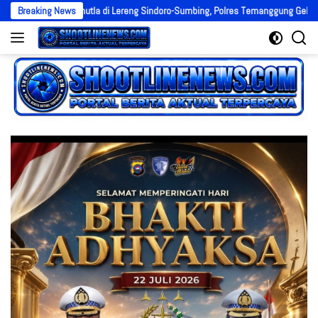
Langsung
si Karhutla di Lereng Sindoro-Sumbing, Polres Temanggung Gelar Rakor Sinergit
Breaking News
ke
konten