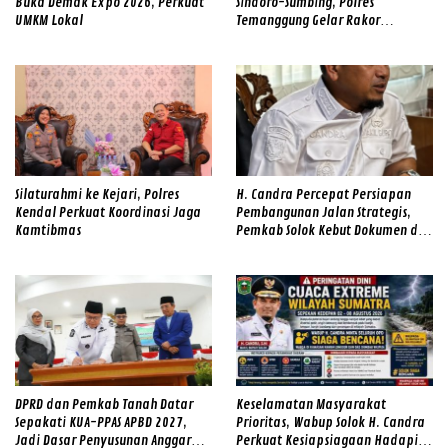
Buka Demak Expo 2026, Perkuat
Sindoro-Sumbing, Polres
UMKM Lokal
Temanggung Gelar Rakor
Sinergitas dan Cek Alat SAR
Gabungan
Silaturahmi ke Kejari, Polres
H. Candra Percepat Persiapan
Kendal Perkuat Koordinasi Jaga
Pembangunan Jalan Strategis,
Kamtibmas
Pemkab Solok Kebut Dokumen dan
Survei Lapangan
DPRD dan Pemkab Tanah Datar
Keselamatan Masyarakat
Sepakati KUA-PPAS APBD 2027,
Prioritas, Wabup Solok H. Candra
Jadi Dasar Penyusunan Anggaran
Perkuat Kesiapsiagaan Hadapi