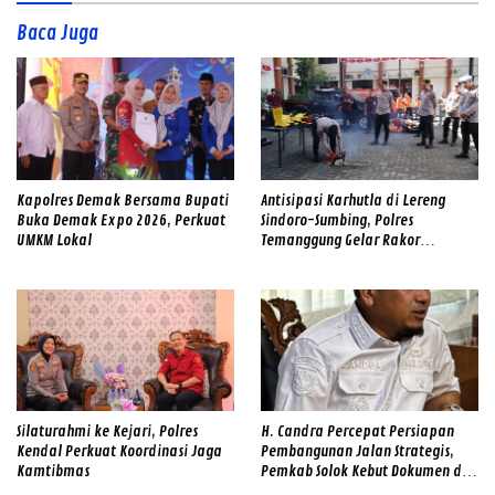
Baca Juga
Kapolres Demak Bersama Bupati
Antisipasi Karhutla di Lereng
Buka Demak Expo 2026, Perkuat
Sindoro-Sumbing, Polres
UMKM Lokal
Temanggung Gelar Rakor
Sinergitas dan Cek Alat SAR
Gabungan
Silaturahmi ke Kejari, Polres
H. Candra Percepat Persiapan
Kendal Perkuat Koordinasi Jaga
Pembangunan Jalan Strategis,
Kamtibmas
Pemkab Solok Kebut Dokumen dan
Survei Lapangan