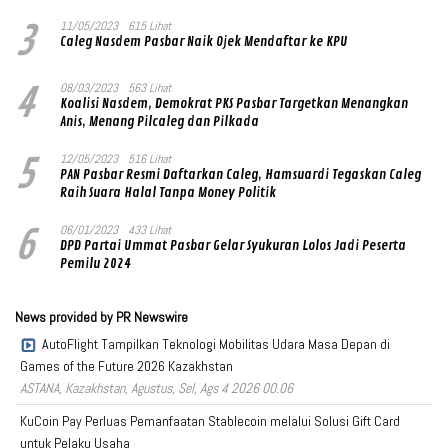
Ditandatangani Ketum Prabowo Subianto
3
11/05/2023
615 Lihat
Caleg Nasdem Pasbar Naik Ojek Mendaftar ke KPU
4
08/03/2023
563 Lihat
Koalisi Nasdem, Demokrat PKS Pasbar Targetkan Menangkan
Anis, Menang Pilcaleg dan Pilkada
5
12/05/2023
516 Lihat
PAN Pasbar Resmi Daftarkan Caleg, Hamsuardi Tegaskan Caleg
Raih Suara Halal Tanpa Money Politik
6
06/01/2023
433 Lihat
DPD Partai Ummat Pasbar Gelar Syukuran Lolos Jadi Peserta
Pemilu 2024
News provided by PR Newswire
AutoFlight Tampilkan Teknologi Mobilitas Udara Masa Depan di
Games of the Future 2026 Kazakhstan
ASTANA, Kazakhstan, Agustus, Sel, Ags 4 2026 00.06
KuCoin Pay Perluas Pemanfaatan Stablecoin melalui Solusi Gift Card
untuk Pelaku Usaha