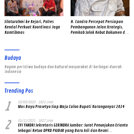
Silaturahmi ke Kejari, Polres
H. Candra Percepat Persiapan
Kendal Perkuat Koordinasi Jaga
Pembangunan Jalan Strategis,
Kamtibmas
Pemkab Solok Kebut Dokumen dan
Survei Lapangan
Budaya
Ragam peristiwa budaya dan kultural masyarakat di berbagai daerah
indonesia
Trending Pos
1
02/03/2023
1621 Lihat
Mas Bayu Prasetyo Siap Maju Calon Bupati Karanganyar 2024
2
01/11/2021
1617 Lihat
EVI YANDRI Sekretaris GERINDRA Sumbar: Surat Penunjukan Erianto
Sebagai Ketua DPRD PASBAR yang Baru Asli dan Resmi