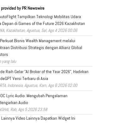
 provided by PR Newswire
AutoFlight Tampilkan Teknologi Mobilitas Udara
 Depan di Games of the Future 2026 Kazakhstan
NA, Kazakhstan, Agustus, Sel, Ags 4 2026 00.06
Perkuat Bisnis Wealth Management melalui
traan Distribusi Strategis dengan Allianz Global
stors
 yang lalu
ade Raih Gelar "AI Broker of the Year 2026", Hadirkan
adeGPT Versi Terbaru di Asia
RTA, Indonesia, Agustus, Kam, Ags 6 2026 02.00
OC Lyric Audio: Mengubah Pengalaman
dengarkan Audio
GHAI, Rab, Ags 5 2026 23.58
a Lainnya
Video Lainnya
Dapatkan Widget Ini