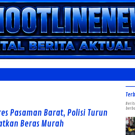
Ter
Berit
berba
s Pasaman Barat, Polisi Turun
atkan Beras Murah