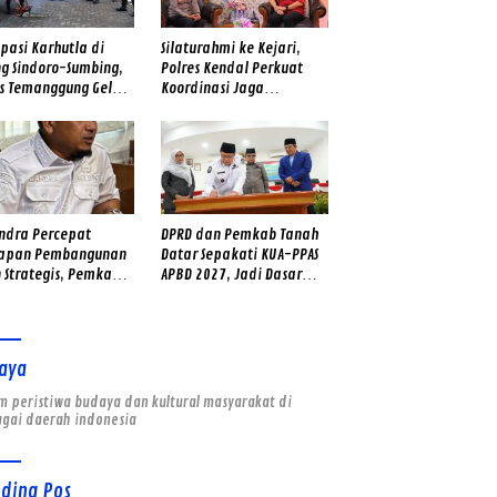
ipasi Karhutla di
Silaturahmi ke Kejari,
ng Sindoro-Sumbing,
Polres Kendal Perkuat
es Temanggung Gelar
Koordinasi Jaga
 Sinergitas dan Cek
Kamtibmas
SAR Gabungan
andra Percepat
DPRD dan Pemkab Tanah
iapan Pembangunan
Datar Sepakati KUA-PPAS
 Strategis, Pemkab
APBD 2027, Jadi Dasar
k Kebut Dokumen dan
Penyusunan Anggaran
ei Lapangan
Daerah
aya
 peristiwa budaya dan kultural masyarakat di
agai daerah indonesia
nding Pos