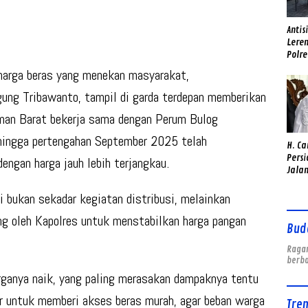
Antis
Lere
Polr
Rakor
 harga beras yang menekan masyarakat,
Alat 
gung Tribawanto
, tampil di garda terdepan memberikan
aman Barat bekerja sama dengan Perum Bulog
ingga pertengahan September 2025 telah
H. C
Pers
engan harga jauh lebih terjangkau.
Jalan
Solo
Surv
i bukan sekadar kegiatan distribusi, melainkan
ng oleh Kapolres untuk
menstabilkan harga pangan
Bud
Ragam
berb
rganya naik, yang paling merasakan dampaknya tentu
r untuk memberi akses beras murah, agar beban warga
Tre