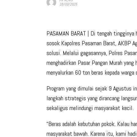
16/09/2025
PASAMAN BARAT
| Di tengah tingginya
sosok
Kapolres Pasaman Barat, AKBP A
solusi. Melalui gagasannya, Polres Pas
menghadirkan
Pasar Pangan Murah
yang h
menyalurkan
60 ton beras
kepada warga d
Program yang dimulai sejak 9 Agustus in
langkah strategis yang dirancang langsu
sekaligus melindungi masyarakat kecil
.
“Beras adalah kebutuhan pokok. Kalau ha
masyarakat bawah. Karena itu, kami hadi