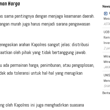
inan Harga
News
ras sama pentingnya dengan menjaga keamanan daerah.
Masa
angan murah juga harus menjadi sarana
pengawasan
ASTA
UOB 
Kemi
Inve
enegaskan arahan Kapolres sangat jelas: distribusi
2 jam
faatkan oleh pihak yang tidak bertanggung jawab.
Mitr
Mitr
u ada permainan harga, penimbunan, atau pengoplosan,
JAKA
ak ada toleransi untuk hal-hal yang merugikan
UNIS
Men
SHAN
Berit
ng oleh Kapolres ini juga menghadirkan suasana