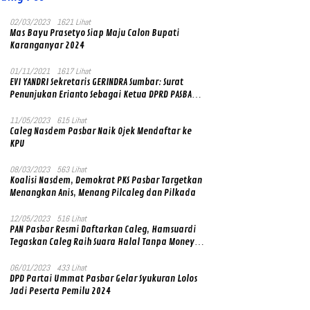
02/03/2023
1621 Lihat
Mas Bayu Prasetyo Siap Maju Calon Bupati
Karanganyar 2024
01/11/2021
1617 Lihat
EVI YANDRI Sekretaris GERINDRA Sumbar: Surat
Penunjukan Erianto Sebagai Ketua DPRD PASBAR
yang Baru Asli dan Resmi Ditandatangani Ketum
Prabowo Subianto
11/05/2023
615 Lihat
Caleg Nasdem Pasbar Naik Ojek Mendaftar ke
KPU
08/03/2023
563 Lihat
Koalisi Nasdem, Demokrat PKS Pasbar Targetkan
Menangkan Anis, Menang Pilcaleg dan Pilkada
12/05/2023
516 Lihat
PAN Pasbar Resmi Daftarkan Caleg, Hamsuardi
Tegaskan Caleg Raih Suara Halal Tanpa Money
Politik
06/01/2023
433 Lihat
DPD Partai Ummat Pasbar Gelar Syukuran Lolos
Jadi Peserta Pemilu 2024