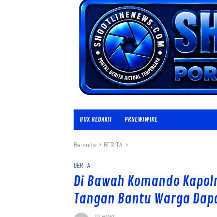
BOX REDAKSI
PRNEWSWIRE
Beranda
BERITA
BERITA
Di Bawah Komando Kapolre
Tangan Bantu Warga Dap
PR NEWS