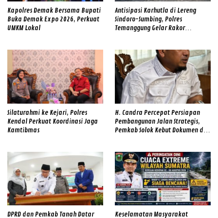
Kapolres Demak Bersama Bupati
Antisipasi Karhutla di Lereng
Buka Demak Expo 2026, Perkuat
Sindoro-Sumbing, Polres
UMKM Lokal
Temanggung Gelar Rakor
Sinergitas dan Cek Alat SAR
Gabungan
Silaturahmi ke Kejari, Polres
H. Candra Percepat Persiapan
Kendal Perkuat Koordinasi Jaga
Pembangunan Jalan Strategis,
Kamtibmas
Pemkab Solok Kebut Dokumen dan
Survei Lapangan
DPRD dan Pemkab Tanah Datar
Keselamatan Masyarakat