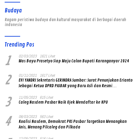
Budaya
Ragam peristiwa budaya dan kultural masyarakat di berbagai daerah
indonesia
Trending Pos
1
02/03/2023
1621 Lihat
Mas Bayu Prasetyo Siap Maju Calon Bupati Karanganyar 2024
2
01/11/2021
1617 Lihat
EVI YANDRI Sekretaris GERINDRA Sumbar: Surat Penunjukan Erianto
Sebagai Ketua DPRD PASBAR yang Baru Asli dan Resmi
Ditandatangani Ketum Prabowo Subianto
3
11/05/2023
615 Lihat
Caleg Nasdem Pasbar Naik Ojek Mendaftar ke KPU
4
08/03/2023
563 Lihat
Koalisi Nasdem, Demokrat PKS Pasbar Targetkan Menangkan
Anis, Menang Pilcaleg dan Pilkada
12/05/2023
516 Lihat