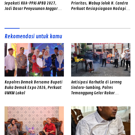
Sepakati KUA-PPAS APBD 2027,
Prioritas, Wabup Solok H. Candra
Jadi Dasar Penyusunan Anggaran
Perkuat Kesiapsiagaan Hadapi
Daerah
Ancaman Banjir dan Longsor
Rekomendasi untuk kamu
Kapolres Demak Bersama Bupati
Antisipasi Karhutla di Lereng
Buka Demak Expo 2026, Perkuat
Sindoro-Sumbing, Polres
UMKM Lokal
Temanggung Gelar Rakor
Sinergitas dan Cek Alat SAR
Gabungan