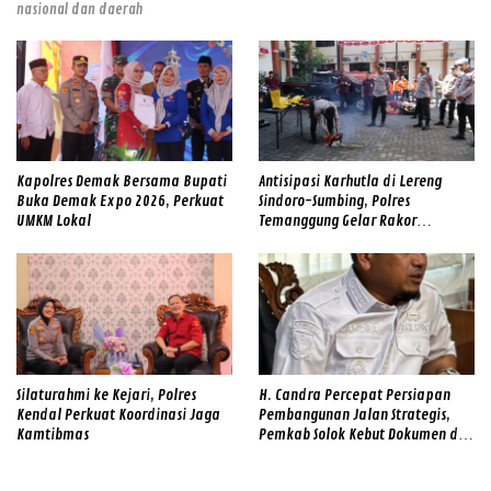
nasional dan daerah
Kapolres Demak Bersama Bupati
Antisipasi Karhutla di Lereng
Buka Demak Expo 2026, Perkuat
Sindoro-Sumbing, Polres
UMKM Lokal
Temanggung Gelar Rakor
Sinergitas dan Cek Alat SAR
Gabungan
Silaturahmi ke Kejari, Polres
H. Candra Percepat Persiapan
Kendal Perkuat Koordinasi Jaga
Pembangunan Jalan Strategis,
Kamtibmas
Pemkab Solok Kebut Dokumen dan
Survei Lapangan