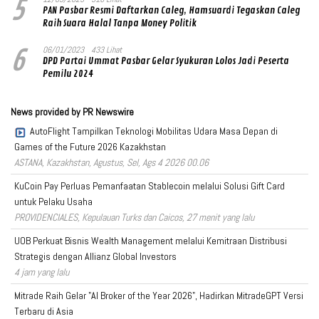
5
PAN Pasbar Resmi Daftarkan Caleg, Hamsuardi Tegaskan Caleg
Raih Suara Halal Tanpa Money Politik
6
06/01/2023
433 Lihat
DPD Partai Ummat Pasbar Gelar Syukuran Lolos Jadi Peserta
Pemilu 2024
News provided by PR Newswire
AutoFlight Tampilkan Teknologi Mobilitas Udara Masa Depan di
Games of the Future 2026 Kazakhstan
ASTANA, Kazakhstan, Agustus, Sel, Ags 4 2026 00.06
KuCoin Pay Perluas Pemanfaatan Stablecoin melalui Solusi Gift Card
untuk Pelaku Usaha
PROVIDENCIALES, Kepulauan Turks dan Caicos, 27 menit yang lalu
UOB Perkuat Bisnis Wealth Management melalui Kemitraan Distribusi
Strategis dengan Allianz Global Investors
4 jam yang lalu
Mitrade Raih Gelar "AI Broker of the Year 2026", Hadirkan MitradeGPT Versi
Terbaru di Asia