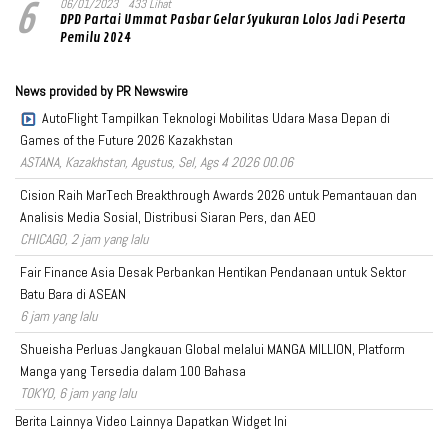
6
06/01/2023
433 Lihat
DPD Partai Ummat Pasbar Gelar Syukuran Lolos Jadi Peserta
Pemilu 2024
News provided by PR Newswire
AutoFlight Tampilkan Teknologi Mobilitas Udara Masa Depan di
Games of the Future 2026 Kazakhstan
ASTANA, Kazakhstan, Agustus, Sel, Ags 4 2026 00.06
Cision Raih MarTech Breakthrough Awards 2026 untuk Pemantauan dan
Analisis Media Sosial, Distribusi Siaran Pers, dan AEO
CHICAGO, 2 jam yang lalu
Fair Finance Asia Desak Perbankan Hentikan Pendanaan untuk Sektor
Batu Bara di ASEAN
6 jam yang lalu
Shueisha Perluas Jangkauan Global melalui MANGA MILLION, Platform
Manga yang Tersedia dalam 100 Bahasa
TOKYO, 6 jam yang lalu
Berita Lainnya
Video Lainnya
Dapatkan Widget Ini