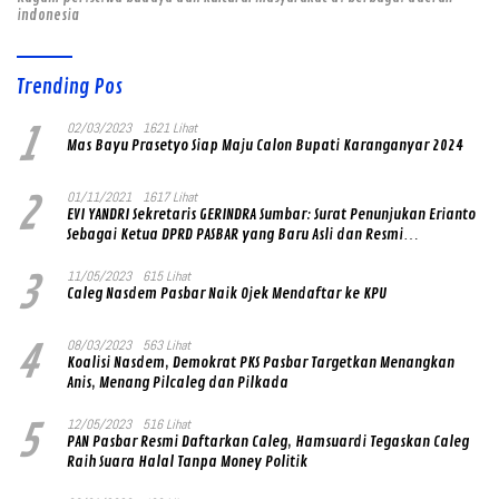
indonesia
Trending Pos
1
02/03/2023
1621 Lihat
Mas Bayu Prasetyo Siap Maju Calon Bupati Karanganyar 2024
2
01/11/2021
1617 Lihat
EVI YANDRI Sekretaris GERINDRA Sumbar: Surat Penunjukan Erianto
Sebagai Ketua DPRD PASBAR yang Baru Asli dan Resmi
Ditandatangani Ketum Prabowo Subianto
3
11/05/2023
615 Lihat
Caleg Nasdem Pasbar Naik Ojek Mendaftar ke KPU
4
08/03/2023
563 Lihat
Koalisi Nasdem, Demokrat PKS Pasbar Targetkan Menangkan
Anis, Menang Pilcaleg dan Pilkada
5
12/05/2023
516 Lihat
PAN Pasbar Resmi Daftarkan Caleg, Hamsuardi Tegaskan Caleg
Raih Suara Halal Tanpa Money Politik