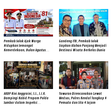
Kemerdekaan
Pilwana Serentak di 23 Nagari
Pemkab Solok Ajak Warga
Gandeng ITB, Pemkab Solok
Hidupkan Semangat
Siapkan Alahan Panjang Menjadi
Kemerdekaan, Bulan Agustus
Destinasi Wisata Berkelas Dunia
Diwarnai Gerakan Merah Putih
dan Gotong Royong
AKBP Rini Anggraini, S.S., S.I.K.
Tawuran Direncanakan Lewat
Dampingi Kabid Propam Polda
Medsos, Polres Kendal Tangkap 4
Sumbar dalam Inspeksi
Pemuda dan Sita 4 Sajam
Mendadak di Mapolres Solok,
Perkuat Disiplin Personel dan