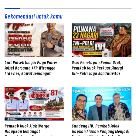
Tingkatkan Pelayanan Humanis
kepada Masyarakat
Rekomendasi untuk kamu
Giat Polsek Sungai Pagu Polres
Usai Penetapan Nomor Urut,
Solsel Bersama AKP Wirangga
Pemkab Solok Perkuat Sinergi
Ardevies, Rawat Semangat
TNI–Polri Jaga Kondusivitas
Kemerdekaan
Pilwana Serentak di 23 Nagari
Pemkab Solok Ajak Warga
Gandeng ITB, Pemkab Solok
Hidupkan Semangat
Siapkan Alahan Panjang Menjadi