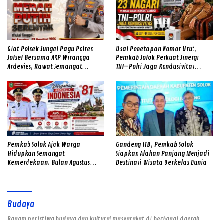
Giat Polsek Sungai Pagu Polres
Usai Penetapan Nomor Urut,
Solsel Bersama AKP Wirangga
Pemkab Solok Perkuat Sinergi
Ardevies, Rawat Semangat
TNI–Polri Jaga Kondusivitas
Kemerdekaan
Pilwana Serentak di 23 Nagari
Pemkab Solok Ajak Warga
Gandeng ITB, Pemkab Solok
Hidupkan Semangat
Siapkan Alahan Panjang Menjadi
Kemerdekaan, Bulan Agustus
Destinasi Wisata Berkelas Dunia
Diwarnai Gerakan Merah Putih
dan Gotong Royong
Budaya
Ragam peristiwa budaya dan kultural masyarakat di berbagai daerah