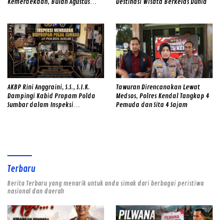
Kemerdekaan, Bulan Agustus
Destinasi Wisata Berkelas Dunia
Diwarnai Gerakan Merah Putih
dan Gotong Royong
AKBP Rini Anggraini, S.S., S.I.K.
Tawuran Direncanakan Lewat
Dampingi Kabid Propam Polda
Medsos, Polres Kendal Tangkap 4
Sumbar dalam Inspeksi
Pemuda dan Sita 4 Sajam
Mendadak di Mapolres Solok,
Perkuat Disiplin Personel dan
Tingkatkan Pelayanan Humanis
kepada Masyarakat
Terbaru
Berita Terbaru yang menarik untuk anda simak dari berbagai peristiwa
nasional dan daerah